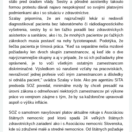
stálo pred úradom vlády. Sestry a pôrodné asistentky takouto
formou protestu dávali najavo nespokojnosť so svojimi platovými
podmienkami ako i so situáciu v zdravotníctve.
Szalay pripomína, že ani najzručnejší lekár si nedovolí
diagnostikovať pacienta bez laboratórneho či rádiodiagnostického
vyšetrenia, sestry by si len ťažko poradili bez zdravotníckych
asistentov a sanitárov, ako i to, že mnohých pacientov po ťažkých
zákrokoch musia postaviť na nohy fyzioterapeuti. Podotýka, že
liečba pacienta je tímová práca. "Keď sa separátne riešia mzdové
požiadavky len dvoch skupín zamestnancov, aj keď ide o dve
najvýznamnejšie skupiny a aj v prípade, že sú ich požiadavky plne
oprávnené, je to voči všetkým ostatným zamestnancom
diskriminačné. Výsledkom sú narušené vzťahy na pracoviskách,
nevraživosť jednej profesie voči iným zamestnancom a dôsledky
si odnáša pacient," uvádza Szalay v liste. Ako pre agentúru SITA
predseda SOZ povedal, minimálne mzdy by chceli presadiť na
úrovni zákona o odmeňovaní niektorých zamestnancov pri výkone
práce vo verejnom záujme s tým, že by sa každoročne upravovali
aspoň o výšku inflácie.
SOZ o samotnom navyšovaní platov aktuálne rokuje s Asociáciou
štátnych nemocníc pod ktorú spadá 24 veľkých štátnych
zdravotníckych zariadení ako i s Asociáciou nemocníc Slovenska,
kde sú združené malé a stredné nemocnice. Od štátnych požaduje