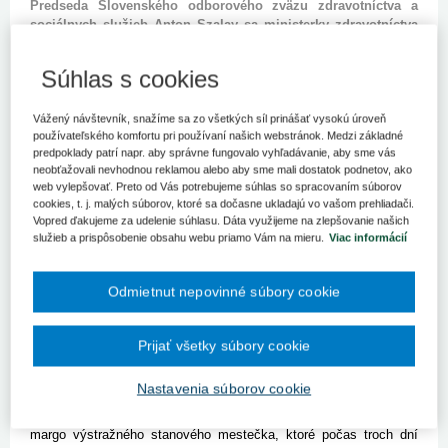
Predseda Slovenského odborového zväzu zdravotníctva a
sociálnych služieb Anton Szalay sa ministerky zdravotníctva
pýta, či si majú prenajať stany od sestier a vystriedať v nich
všetkých zamestnancov zdravotníctva, aby si ich konečne
Súhlas s cookies
niekto všimol.
BRATISLAVA 4. októbra (SITA) - Na ministerku zdravotníctva
Vážený návštevník, snažíme sa zo všetkých síl prinášať vysokú úroveň
Zuzanu Zvolenskú sa pre minimálnu garanciu platov obracia po
používateľského komfortu pri používaní našich webstránok. Medzi základné
sesterských odboroch aj Slovenský odborový zväz zdravotníctva
predpoklady patrí napr. aby správne fungovalo vyhľadávanie, aby sme vás
neobťažovali nevhodnou reklamou alebo aby sme mali dostatok podnetov, ako
a sociálnych služieb (SOZ). Jeho predseda Anton Szalay zaslal
web vylepšovať. Preto od Vás potrebujeme súhlas so spracovaním súborov
Zvolenskej otvorený list, v ktorom požaduje riešenie pre všetkých
cookies, t. j. malých súborov, ktoré sa dočasne ukladajú vo vašom prehliadači.
pracovníkov v zdravotníctve, a to cez jednu spoločnú legislatívu.
Vopred ďakujeme za udelenie súhlasu. Dáta využijeme na zlepšovanie našich
Podľa jeho slov ich ministerka ešte vlani ubezpečila, že počas
služieb a prispôsobenie obsahu webu priamo Vám na mieru.
Viac informácií
roka 2013 jej rezort spracuje návrh zákona o odmeňovaní
zamestnancov zdravotníckych zariadení, ktorý bude
nenapadnuteľný a s potrebným finančným krytím.
Odmietnut nepovinné súbory cookie
"Pomaly sa chýli ku koncu roka, Vaše vyhlásenia sa menia, preto
Vám kladiem otázku: Máme si prenajať stany od sestier
Prijať všetky súbory cookie
a postupne tam vystriedať zamestnancov všetkých profesií, aby si
konečne niekto všimol, že aj oni sú dôležití a hodní toho, aby
Nastavenia súborov cookie
kompetentní riešili ich primerané postavenie v tíme pracovníkov,"
pýta sa Szalay ministerky v liste. Predseda SOZ to podotkol na
margo výstražného stanového mestečka, ktoré počas troch dní