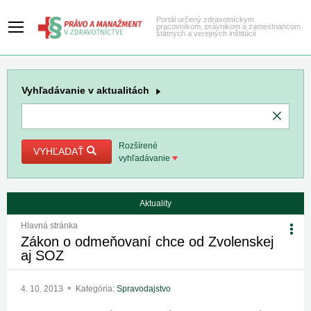
Portál určený zdravotníckym
pracovníkom, právnikom a zamestnancom
štátnych a verejných inštitúcií
Vyhľadávanie
v aktualitách
Rozšírené
VYHĽADAŤ
vyhľadávanie
Aktuality
Hlavná stránka
Zákon o odmeňovaní chce od Zvolenskej
aj SOZ
4. 10. 2013
Kategória:
Spravodajstvo