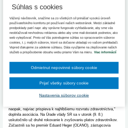
Bratislava 12. augusta (TASR) - Asociácia súkromných lekárov
Súhlas s cookies
(ASL) SR kritizuje, že vláda rokuje o zvyšovaní platov len s
časťou zdravotníkov. "Zúženie zdravotníctva len na odbory,
respektíve ich časť, je schematické zúženie problémov
Vážený návštevník, snažíme sa zo všetkých síl prinášať vysokú úroveň
zdravotníctva. Dôsledky môžu byť fatálne, pretože
používateľského komfortu pri používaní našich webstránok. Medzi základné
predpoklady patrí napr. aby správne fungovalo vyhľadávanie, aby sme vás
zdravotníctvo sú aj ambulantní lekári, ambulantné sestry a
neobťažovali nevhodnou reklamou alebo aby sme mali dostatok podnetov, ako
ďalší zdravotnícky personál," uviedla.
web vylepšovať. Preto od Vás potrebujeme súhlas so spracovaním súborov
cookies, t. j. malých súborov, ktoré sa dočasne ukladajú vo vašom prehliadači.
ASL poukazuje na to, že ambulantní poskytovatelia zdravotnej
Vopred ďakujeme za udelenie súhlasu. Dáta využijeme na zlepšovanie našich
starostlivosti sú pri rokovaniach "vynechávaní z hry". Odborné
služieb a prispôsobenie obsahu webu priamo Vám na mieru.
Viac informácií
rokovania o zdravotníctve podľa nej musia byť s odborníkmi, inak
smerujú k rozvratu zdravotníctva. Ambulantní lekári pripomínajú,
že zabezpečujú viac ako 60 percent zdravotnej starostlivosti a
Odmietnut nepovinné súbory cookie
okrem starostlivosti o pacientov manažujú a materiálne
zabezpečujú celý chod svojich ambulancií. "Nemáme pracovnú
dobu, po skončení ordinačných hodín trávime čas administratívou
Prijať všetky súbory cookie
a zabezpečovaním všetkého potrebného pre chod ambulancií,"
priblížila ASL. Dodala, že všetky vyspelé krajiny sveta si v
Nastavenia súborov cookie
dnešnej dobe uvedomujú význam prednemocničnej ambulantnej
starostlivosti a dokazujú to zvýšením ich platieb. "Táto vláda,
naopak, najviac prispieva k najhlbšiemu rozvratu zdravotníctva,"
doplnila asociácia. Na Úrade vlády SR sa v utorok (9. 8.)
uskutočnilo už druhé rokovanie k zvyšovaniu platov zdravotníkov.
Zúčastnili sa ho premiér Eduard Heger (OĽANO), zástupcovia