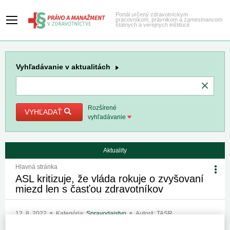
Portál určený zdravotníckym
pracovníkom, právnikom a zamestnancom
štátnych a verejných inštitúcií
Vyhľadávanie
v aktualitách
Rozšírené
VYHĽADAŤ
vyhľadávanie
Aktuality
Hlavná stránka
ASL kritizuje, že vláda rokuje o zvyšovaní
miezd len s časťou zdravotníkov
12. 8. 2022
Kategória:
Spravodajstvo
Autor/i: TASR