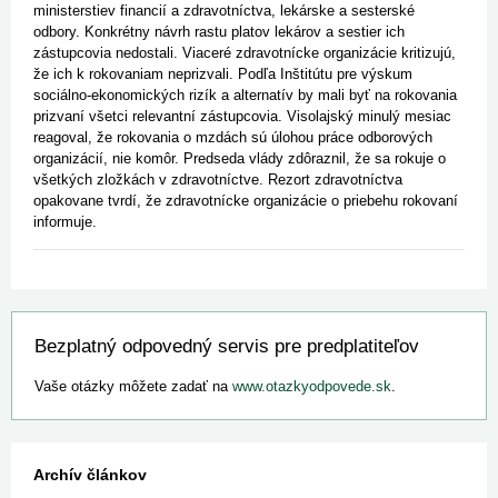
ministerstiev financií a zdravotníctva, lekárske a sesterské
odbory. Konkrétny návrh rastu platov lekárov a sestier ich
zástupcovia nedostali. Viaceré zdravotnícke organizácie kritizujú,
že ich k rokovaniam neprizvali. Podľa Inštitútu pre výskum
sociálno-ekonomických rizík a alternatív by mali byť na rokovania
prizvaní všetci relevantní zástupcovia. Visolajský minulý mesiac
reagoval, že rokovania o mzdách sú úlohou práce odborových
organizácií, nie komôr. Predseda vlády zdôraznil, že sa rokuje o
všetkých zložkách v zdravotníctve. Rezort zdravotníctva
opakovane tvrdí, že zdravotnícke organizácie o priebehu rokovaní
informuje.
Bezplatný odpovedný servis pre predplatiteľov
Vaše otázky môžete zadať na
www.otazkyodpovede.sk
.
Archív článkov