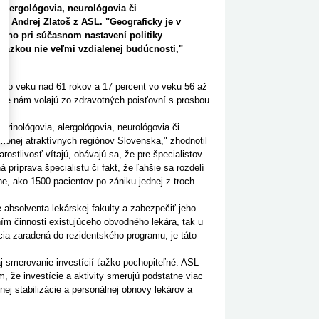
 alergológovia, neurológovia či
l Andrej Zlatoš z ASL. "Geograficky je v
, no pri súčasnom nastavení politiky
 otázkou nie veľmi vzdialenej budúcnosti,"
o vo veku nad 61 rokov a 17 percent vo veku 56 až
 že nám volajú zo zdravotných poisťovní s prosbou
inológovia, alergológovia, neurológovia či
menej atraktívnych regiónov Slovenska," zhodnotil
rostlivosť vítajú, obávajú sa, že pre špecialistov
príprava špecialistu či fakt, že ľahšie sa rozdelí
e, ako 1500 pacientov po zániku jednej z troch
absolventa lekárskej fakulty a zabezpečiť jeho
m činnosti existujúceho obvodného lekára, tak u
ácia zaradená do rezidentského programu, je táto
 smerovanie investícií ťažko pochopiteľné. ASL
, že investície a aktivity smerujú podstatne viac
nej stabilizácie a personálnej obnovy lekárov a