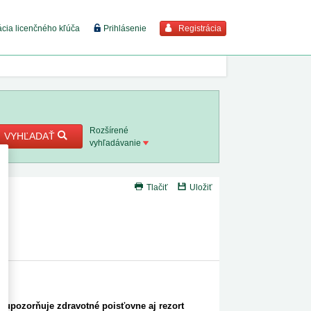
Registrácia
ácia licenčného kľúča
Prihlásenie
braziť viac
7. 8. 2026
Rozšírené
VYHĽADAŤ
vyhľadávanie
8. 8. 2026
Tlačiť
Uložiť
 18. 8.
 2. 8.
 1. 8.
1. 8. 2026
o upozorňuje zdravotné poisťovne aj rezort