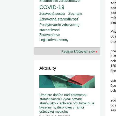
kategorizovaných liekov 1. 8....
Elektronické zdravotníctvo
Od 1. augusta 2026 sa za
zdr
1. 7. 2026
redakcia
COVID-19
implementáciu nových elekt
pne
Ministerstvo zdravotníctva zverejnilo aktualizovaný
knižke
pod
zoznam kategori...
Zdravotná sestra
Zoznam
29. 6. 2026
redakcia
min
Zdravotná starostlivosť
Rezort zdravotníctva zverejnil zoznam
sko
Poskytovanie zdravotnej
kategorizovaných špeciálnych ...
starostlivosti
29. 6. 2026
redakcia
Pri
Zdravotníctvo
Výzva na podporu dostupnosti zdravotnej
60 
starostlivosti v centrách z...
Legislatívne zmeny
o p
22. 6. 2026
redakcia
Med
pne
Register kľúčových slov
Zla
neb
150
Aktuality
špe
"Za
vst
špe
dob
Úrad pre dohľad nad zdravotnou
V k
starostlivosťou vydal právne
zdô
stanovisko k aplikácii botulotoxínu a
do 
kyseliny hyalurónovej v rámci
ses
estetickej medicíny