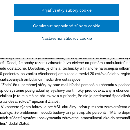
Ročník 2014
2016
čína šesťmesačné prechodné obdobie na
avotníctva na nedostatok lekárov - špecialistov. Chýbajú diabetológovia,
Ročník 2013
2015
ronických služieb v elektronickej zdravotnej
umológovia. Problémom je tiež ich veková štruktúra. Pre TASR to uviedo
Ročník 2012
2014
Prijať všetky súbory cookie
Ročník 2011
state vecou náhody, v ktorom regióne aké špecializácie sú nedostatkové
2013
Ročník 2010
2012
isterstva zdravotníctva voči ambulantnej sfére je jej personálny kolaps
Ročník 2026
2011
nštatoval Zlatoš.
Odmietnut nepovinné súbory cookie
2010
eskum ASL v roku 2017 ukázal, že v tom roku 40,9 percenta špecialistov bol
Nastavenia súborov cookie
rokov. "Ambulancie špecialistov zanikajú bez náhrady a je už bežnou praxou,
rijatie ich poistenca u našich členov," priblížil Zlatoš.
zi najviac nedostatkové odbornosti patria podľa ASL diabetológovia, endokr
umológovia. "Problém je celoslovenský a dotýka sa ako atraktívnych, tak aj 
toš. Dodal, že snahy rezortu zdravotníctva cielené na primárnu ambulantnú sta
udú dostatočné. Dôvodom, je dlhšia, technicky a finančne náročnejšia odborná 
0 pacientov po zániku všeobecnej ambulancie medzi 20 ostávajúcich v región
cializovaných ambulancií medzi dve ostávajúce.
tiaľ čo u primárnej sféry by sme mali hľadať personálnu náhradu v podobe 
up do systému postgraduálnej výchovy asi tri roky pred očakávaným ukončení
cialistu je to minimálne päť rokov a v prípade, že nie je predmetná špecializ
a až desať rokov," upozornil Zlatoš.
ontexte týchto faktov je pre ASL aktuálny prístup rezortu zdravotníctva aj
razňuje, že problémom nebudú budovy ani prístroj, ale personál. "Máme dojem
iných súčastí systému poskytovania zdravotnej starostlivosti ako do personál
tier," dodal Zlatoš.