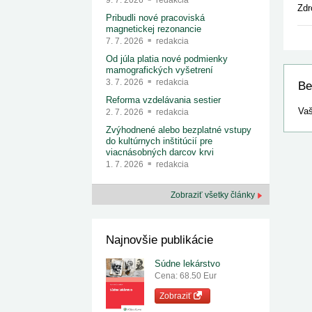
9. 7. 2026
redakcia
Zdr
Pribudli nové pracoviská
magnetickej rezonancie
7. 7. 2026
redakcia
Od júla platia nové podmienky
mamografických vyšetrení
3. 7. 2026
redakcia
Be
Reforma vzdelávania sestier
Vaš
2. 7. 2026
redakcia
Zvýhodnené alebo bezplatné vstupy
do kultúrnych inštitúcií pre
viacnásobných darcov krvi
1. 7. 2026
redakcia
Zobraziť všetky články
Najnovšie publikácie
Súdne lekárstvo
Cena: 68.50 Eur
Zobraziť