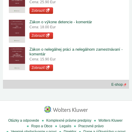
Cena: 25.90 Eur
Zobraziť
Zákon o výkone detencie - komentár
Cena: 18.00 Eur
Zobraziť
Zákon o nelegálnej práci a nelegálnom zamestnávaní -
komentár
Cena: 15.90 Eur
Zobraziť
E-shop
Otázky a odpovede
Komplexné právne predpisy
Wolters Kluwer
Ropo a Obce
Legalis
Pracovné právo
Verejné obstarávanie v praxi
Direktor
Dane a účtovníctvo v praxi