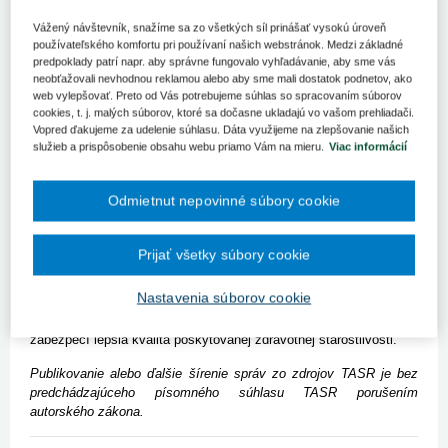
Asociácia na ochranu práv pacientov (AOPP) SR víta, že vláda v
piatok schválila materiál stratifikácie nemocníc.
Vážený návštevník, snažíme sa zo všetkých síl prinášať vysokú úroveň
používateľského komfortu pri používaní našich webstránok. Medzi základné
Bratislava 27. septembra (TASR) - "Asociácia dlhodobo
predpoklady patrí napr. aby správne fungovalo vyhľadávanie, aby sme vás
poukazovala a podporovala pozitívne zmeny v prospech
neobťažovali nevhodnou reklamou alebo aby sme mali dostatok podnetov, ako
pacientov. Aj naďalej podporujeme spustenie reformy nemocníc,
web vylepšovať. Preto od Vás potrebujeme súhlas so spracovaním súborov
cookies, t. j. malých súborov, ktoré sa dočasne ukladajú vo vašom prehliadači.
keďže dnešný stav je zlý a do budúcnosti neudržateľný," povedala
Vopred ďakujeme za udelenie súhlasu. Dáta využijeme na zlepšovanie našich
prezidentka AOPP Mária Lévyová. Asociácia sa podrobne vyjadrí
služieb a prispôsobenie obsahu webu priamo Vám na mieru.
Viac informácií
po oboznámení sa s finálnou verziou materiálu.
Vláda v piatok odobrila zákon o poskytovateľoch zdravotnej
Odmietnut nepovinné súbory cookie
starostlivosti, ktorý prináša reformu slovenských nemocníc. Po
rokovaní kabinetu to potvrdil premiér Peter Pellegrini (Smer-SD) s
tým, že reforma je naplánovaná na niekoľko volebných období.
Prijať všetky súbory cookie
Zmyslom navrhovanej právnej úpravy je, aby sa špecializovaná
zdravotná starostlivosť a niektoré typy najmä invazívnych a
Nastavenia súborov cookie
operačných zdravotných výkonov koncentrovali do nemocníc, kde
na ich poskytnutie majú potrebné zručnosti a skúsenosti, čím sa
zabezpečí lepšia kvalita poskytovanej zdravotnej starostlivosti.
Publikovanie alebo ďalšie šírenie správ zo zdrojov TASR je bez
predchádzajúceho písomného súhlasu TASR porušením
autorského zákona.