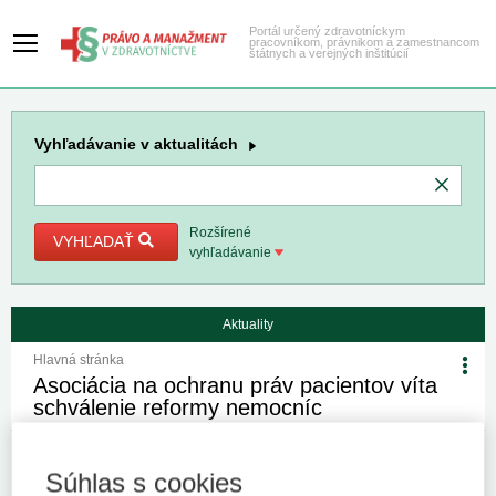
Portál určený zdravotníckym
pracovníkom, právnikom a zamestnancom
štátnych a verejných inštitúcií
Vyhľadávanie
v aktualitách
Rozšírené
VYHĽADAŤ
vyhľadávanie
Aktuality
Hlavná stránka
Asociácia na ochranu práv pacientov víta
schválenie reformy nemocníc
27. 9. 2019
Kategória:
Spravodajstvo
Súhlas s cookies