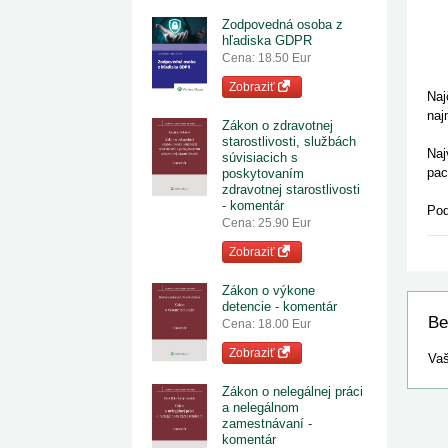
Zodpovedná osoba z
hľadiska GDPR
Cena: 18.50 Eur
Zobraziť
Naj
naj
Zákon o zdravotnej
starostlivosti, službách
Naj
súvisiacich s
pac
poskytovaním
zdravotnej starostlivosti
- komentár
Pod
Cena: 25.90 Eur
Zobraziť
Zákon o výkone
detencie - komentár
Be
Cena: 18.00 Eur
Zobraziť
Vaš
Zákon o nelegálnej práci
a nelegálnom
zamestnávaní -
komentár