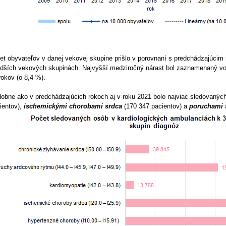
et obyvateľov v danej vekovej skupine prišlo v porovnaní s predchádzajúci
dších vekových skupinách. Najvyšší medziročný nárast bol zaznamenaný vo 
rokov (o 8,4 %).
obne ako v predchádzajúcich rokoch aj v roku 2021 bolo najviac sledovanýc
ientov),
ischemickými chorobami srdca
(170 347 pacientov) a
poruchami 