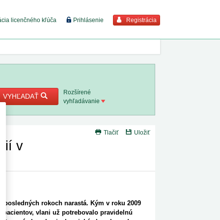
Registrácia
ácia licenčného kľúča
Prihlásenie
braziť viac
7. 8. 2026
Rozšírené
VYHĽADAŤ
vyhľadávanie
8. 8. 2026
Tlačiť
Uložiť
 18. 8.
ií v
 2. 8.
 1. 8.
v posledných rokoch narastá. Kým v roku 2009
1. 8. 2026
 pacientov, vlani už potrebovalo pravidelnú