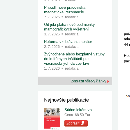
9. 7. 2026
redakcia
Pribudli nové pracoviská
magnetickej rezonancie
7. 7. 2026
redakcia
Od júla platia nové podmienky
mamografických vyšetrení
poč
3. 7. 2026
redakcia
mla
Reforma vzdelávania sestier
44 
2. 7. 2026
redakcia
Zvýhodnené alebo bezplatné vstupy
Pod
do kultúrnych inštitúcií pre
pac
viacnásobných darcov krvi
1. 7. 2026
redakcia
Zobraziť všetky články
Najnovšie publikácie
Súdne lekárstvo
Cena: 68.50 Eur
Zobraziť