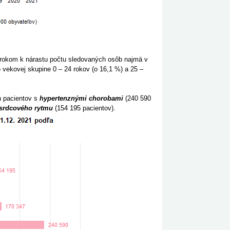
m rokom k nárastu počtu sledovaných osôb najmä v
vekovej skupine 0 – 24 rokov (o 16,1 %) a 25 –
h pacientov s
hypertenznými chorobami
(240 590
srdcového rytmu
(154 195 pacientov).