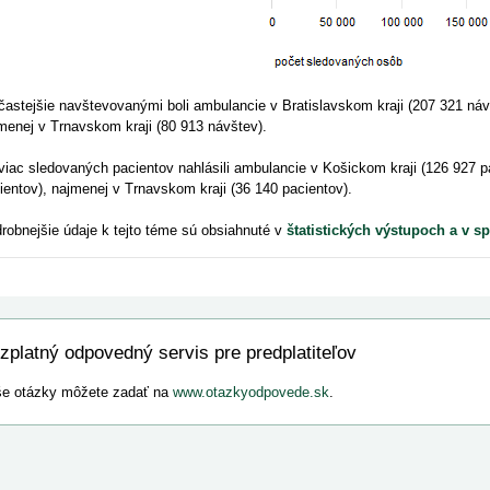
častejšie navštevovanými boli ambulancie v Bratislavskom kraji (207 321 náv
menej v Trnavskom kraji (80 913 návštev).
viac sledovaných pacientov nahlásili ambulancie v Košickom kraji (126 927 p
ientov), najmenej v Trnavskom kraji (36 140 pacientov).
robnejšie údaje k tejto téme sú obsiahnuté v
štatistických výstupoch a v 
zplatný odpovedný servis pre predplatiteľov
e otázky môžete zadať na
www.otazkyodpovede.sk
.