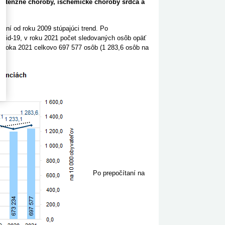
hypertenzné choroby, ischemické choroby srdca a
ní od roku 2009 stúpajúci trend. Po
ovid-19, v roku 2021 počet sledovaných osôb opäť
u roka 2021 celkovo 697 577 osôb (1 283,6 osôb na
Po prepočítaní na