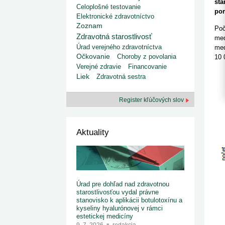
kategorizovaných liekov 1. 8....
sta
Od 1. augusta 2026 sa za
Celoplošné testovanie
1. 7. 2026
redakcia
por
implementáciu nových elekt
Elektronické zdravotníctvo
Ministerstvo zdravotníctva zverejnilo aktualizovaný
knižke
Zoznam
zoznam kategori...
Poč
29. 6. 2026
redakcia
Zdravotná starostlivosť
med
Rezort zdravotníctva zverejnil zoznam
Úrad verejného zdravotníctva
med
kategorizovaných špeciálnych ...
Očkovanie
Choroby z povolania
10 
29. 6. 2026
redakcia
Verejné zdravie
Financovanie
Výzva na podporu dostupnosti zdravotnej
Liek
starostlivosti v centrách z...
Zdravotná sestra
22. 6. 2026
redakcia
Register kľúčových slov
Aktuality
Úrad pre dohľad nad zdravotnou
starostlivosťou vydal právne
stanovisko k aplikácii botulotoxínu a
kyseliny hyalurónovej v rámci
estetickej medicíny