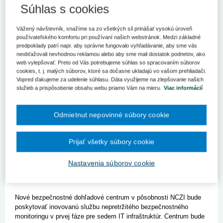
Národné centrum zdravotníckych informácií (NCZI) finišuje so
Súhlas s cookies
zriadením nového bezpečnostného centra. Nové operačné
stredisko bude zabezpečovať kybernetickú ochranu v rezorte
Vážený návštevník, snažíme sa zo všetkých síl prinášať vysokú úroveň
zdravotníctva. Ide o ďalší veľký projekt NCZI po spustení
používateľského komfortu pri používaní našich webstránok. Medzi základné
úspešnej „ePN“ v spolupráci so Sociálnou poisťovňou.
predpoklady patrí napr. aby správne fungovalo vyhľadávanie, aby sme vás
neobťažovali nevhodnou reklamou alebo aby sme mali dostatok podnetov, ako
Počet kybernetických útokov rastie, zvýšený počet
web vylepšovať. Preto od Vás potrebujeme súhlas so spracovaním súborov
zaznamenávame najmä od útoku Ruska na Ukrajinu. Kyberútoky
cookies, t. j. malých súborov, ktoré sa dočasne ukladajú vo vašom prehliadači.
ohrozujú nielen súkromné spoločnosti, ale aj kritickú infraštruktúru
Vopred ďakujeme za udelenie súhlasu. Dáta využijeme na zlepšovanie našich
štátu, vrátane citlivých dát občanov. Napríklad pri výpadku
služieb a prispôsobenie obsahu webu priamo Vám na mieru.
Viac informácií
nemocníc spôsobenom kybernetickým útokom sú postihnuté
nielen zdravotnícke dáta, ale aj životy občanov. Na zvýšenie ich
ochrany preto NCZI rozbehlo projekt nového kybercentra.
Odmietnut nepovinné súbory cookie
„Nové operačné centrum bude využívať moderné systémy s
Prijať všetky súbory cookie
využitím pokročilých metód odhaľovania kybernetických hrozieb.
Pri zachovaní vysokej náročnosti projektu sa nám podarilo
Nastavenia súborov cookie
zrevidovať pôvodne nastavené požiadavky a ušetriť vyše 900-tisíc
eur,“
povedal generálny riaditeľ NCZI Peter Lukáč.
Nové bezpečnostné dohľadové centrum v pôsobnosti NCZI bude
poskytovať inovovanú službu nepretržitého bezpečnostného
monitoringu v prvej fáze pre sedem IT infraštruktúr. Centrum bude