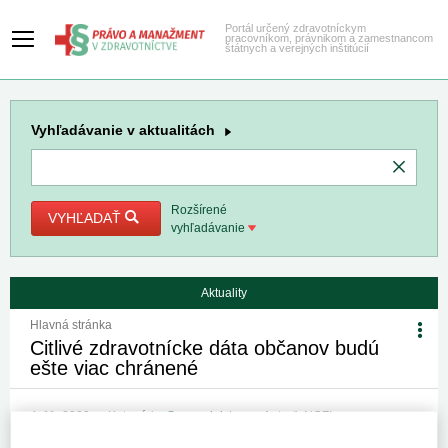
Portál určený zdravotníckym
pracovníkom, právnikom a zamestnancom
štátnych a verejných inštitúcií
Vyhľadávanie
v aktualitách
Rozšírené
VYHĽADAŤ
vyhľadávanie
Aktuality
Hlavná stránka
Citlivé zdravotnícke dáta občanov budú
ešte viac chránené
4. 11. 2022
Kategória:
Spravodajstvo
Autor/i: NCZI