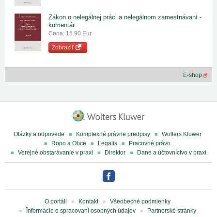
Zákon o nelegálnej práci a nelegálnom zamestnávaní -
komentár
Cena: 15.90 Eur
Zobraziť
E-shop
Otázky a odpovede
Komplexné právne predpisy
Wolters Kluwer
Ropo a Obce
Legalis
Pracovné právo
Verejné obstarávanie v praxi
Direktor
Dane a účtovníctvo v praxi
O portáli
Kontakt
Všeobecné podmienky
Ïnformácie o spracovaní osobných údajov
Partnerské stránky