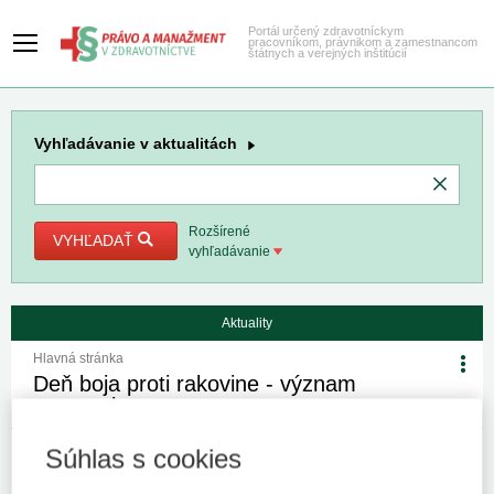
Portál určený zdravotníckym
pracovníkom, právnikom a zamestnancom
štátnych a verejných inštitúcií
Vyhľadávanie
v aktualitách
Rozšírené
VYHĽADAŤ
vyhľadávanie
Aktuality
Hlavná stránka
Deň boja proti rakovine - význam
prevencie
Súhlas s cookies
4. 2. 2026
Kategória:
Spravodajstvo
Autor/i: redakcia
Zdroj:
UVZ SR