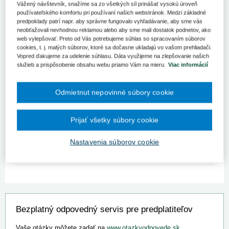
Vážený návštevník, snažíme sa zo všetkých síl prinášať vysokú úroveň
Svetový deň boja proti rakovine, ktorý si pripomíname každoročne
používateľského komfortu pri používaní našich webstránok. Medzi základné
4. februára, je dôležitým pripomenutím potreby pravidelných
predpoklady patrí napr. aby správne fungovalo vyhľadávanie, aby sme vás
preventívnych vyšetrení, ktoré môžu zachrániť životy odhalením
neobťažovali nevhodnou reklamou alebo aby sme mali dostatok podnetov, ako
web vylepšovať. Preto od Vás potrebujeme súhlas so spracovaním súborov
onkologických ochorení v raných štádiách.
cookies, t. j. malých súborov, ktoré sa dočasne ukladajú vo vašom prehliadači.
Vopred ďakujeme za udelenie súhlasu. Dáta využijeme na zlepšovanie našich
Skorá diagnostika výrazne zlepšuje liečebné možnosti a znižuje
služieb a prispôsobenie obsahu webu priamo Vám na mieru.
Viac informácií
riziko úmrtnosti. Mamografie, cytológie a skríningové vyšetrenia
hrubého čreva sú kľúčovými nástrojmi pri predchádzaní a zvládaní
rakoviny. Regionálne úrady verejného zdravotníctva na Slovensku
Odmietnut nepovinné súbory cookie
podporujú tieto snahy prostredníctvom osvetových a vzdelávacích
aktivít, najmä v kontexte prevencie HPV súvisiaceho s rôznymi
druhmi rakoviny.
Prijať všetky súbory cookie
Ďalšie informácie sú dostupné na odborných portáloch, ktoré
Nastavenia súborov cookie
poskytujú detaily o výskyte a úmrtnosti na onkologické ochorenia
na Slovensku.
Bezplatný odpovedný servis pre predplatiteľov
Vaše otázky môžete zadať na
www.otazkyodpovede.sk
.