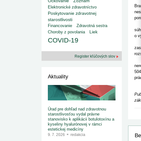
kategorizovaných liekov 1. 8....
Očkovanie
Zoznam
Od 1. augusta 2026 sa za
1. 7. 2026
redakcia
Bra
Elektronické zdravotníctvo
implementáciu nových elekt
Ministerstvo zdravotníctva zverejnilo aktualizovaný
nes
knižke
Poskytovanie zdravotnej
zoznam kategori...
por
starostlivosti
29. 6. 2026
redakcia
Pod
Financovanie
Zdravotná sestra
Rezort zdravotníctva zverejnil zoznam
súh
Liek
Choroby z povolania
kategorizovaných špeciálnych ...
o v
29. 6. 2026
redakcia
COVID-19
Ak 
Výzva na podporu dostupnosti zdravotnej
zas
starostlivosti v centrách z...
22. 6. 2026
redakcia
roz
Register kľúčových slov
SP 
ner
504
Aktuality
prá
TAS
Pub
zák
Úrad pre dohľad nad zdravotnou
starostlivosťou vydal právne
stanovisko k aplikácii botulotoxínu a
kyseliny hyalurónovej v rámci
estetickej medicíny
Be
9. 7. 2026
redakcia