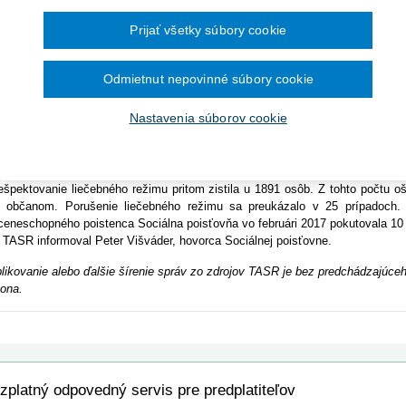
Ročník 2014
2016
čína šesťmesačné prechodné obdobie na
Ročník 2013
2015
tislava 5. apríla (TASR) - Podnet na kontrolu dodržiavania liečebného r
ronických služieb v elektronickej zdravotnej
Prijať všetky súbory cookie
Ročník 2012
2014
chopnosti môže dať Sociálnej poisťovni (SP) aj ich zamestnávateľ. Ak má
Ročník 2011
2013
ušuje liečebný režim, môže požiadať poisťovňu o vykonanie takejto kontroly.
Ročník 2010
2012
net možno zaslať pobočke alebo ústrediu SP. Zamestnanci príslušnej pobo
Ročník 2026
2011
Odmietnut nepovinné súbory cookie
lasom, alebo na mieste, kde je predpoklad, že sa poistenec zdržuje. Ak Soc
2010
ýsledku kontroly následne informuje zamestnávateľa.
Nastavenia súborov cookie
poisťovňa zistí porušenie liečebného režimu, poistenec stráca nárok na 
taví odo dňa porušenia liečebného režimu určeného lekárom až do skončenia
sahu 30 dní odo dňa porušenia liečebného režimu určeného lekárom.
vo februári 2017 skontrolovala dodržiavanie liečebného režimu 8237 doč
ešpektovanie liečebného režimu pritom zistila u 1891 osôb. Z tohto počtu oš
 občanom. Porušenie liečebného režimu sa preukázalo v 25 prípadoch. 
ceneschopného poistenca Sociálna poisťovňa vo februári 2017 pokutovala 10 
R informoval Peter Višváder, hovorca Sociálnej poisťovne.
likovanie alebo ďalšie šírenie správ zo zdrojov TASR je bez predchádzajú
ona.
zplatný odpovedný servis pre predplatiteľov