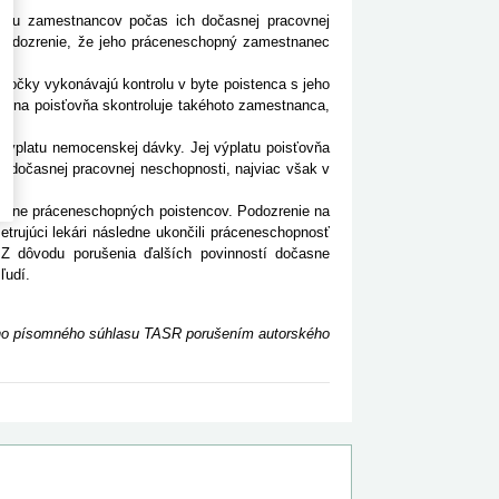
ežimu zamestnancov počas ich dočasnej pracovnej
 podozrenie, že jeho práceneschopný zamestnanec
čky vykonávajú kontrolu v byte poistenca s jeho
iálna poisťovňa skontroluje takéhoto zamestnanca,
výplatu nemocenskej dávky. Jej výplatu poisťovňa
 dočasnej pracovnej neschopnosti, najviac však v
asne práceneschopných poistencov. Podozrenie na
etrujúci lekári následne ukončili práceneschopnosť
Z dôvodu porušenia ďalších povinností dočasne
ľudí.
ceho písomného súhlasu TASR porušením autorského