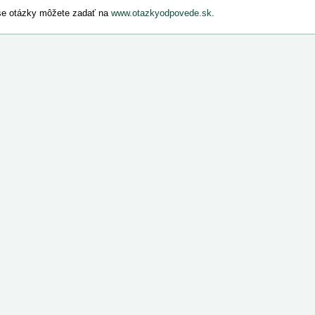
e otázky môžete zadať na
www.otazkyodpovede.sk
.