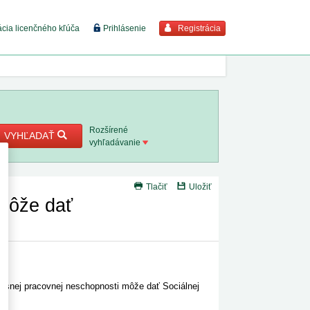
Registrácia
ácia licenčného kľúča
Prihlásenie
braziť viac
7. 8. 2026
Rozšírené
VYHĽADAŤ
vyhľadávanie
8. 8. 2026
Tlačiť
Uložiť
 18. 8.
 môže dať
 2. 8.
1. 8. 2026
asnej pracovnej neschopnosti môže dať Sociálnej
1. 8. 2026