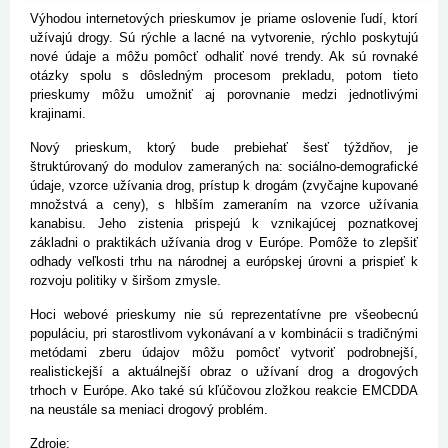
Výhodou internetových prieskumov je priame oslovenie ľudí, ktorí
užívajú drogy. Sú rýchle a lacné na vytvorenie, rýchlo poskytujú
nové údaje a môžu pomôcť odhaliť nové trendy. Ak sú rovnaké
otázky spolu s dôsledným procesom prekladu, potom tieto
prieskumy môžu umožniť aj porovnanie medzi jednotlivými
krajinami.
Nový prieskum, ktorý bude prebiehať šesť týždňov, je
štruktúrovaný do modulov zameraných na: sociálno-demografické
údaje, vzorce užívania drog, prístup k drogám (zvyčajne kupované
množstvá a ceny), s hlbším zameraním na vzorce užívania
kanabisu. Jeho zistenia prispejú k vznikajúcej poznatkovej
základni o praktikách užívania drog v Európe. Pomôže to zlepšiť
odhady veľkosti trhu na národnej a európskej úrovni a prispieť k
rozvoju politiky v širšom zmysle.
Hoci webové prieskumy nie sú reprezentatívne pre všeobecnú
populáciu, pri starostlivom vykonávaní a v kombinácii s tradičnými
metódami zberu údajov môžu pomôcť vytvoriť podrobnejší,
realistickejší a aktuálnejší obraz o užívaní drog a drogových
trhoch v Európe. Ako také sú kľúčovou zložkou reakcie EMCDDA
na neustále sa meniaci drogový problém.
Zdroje: