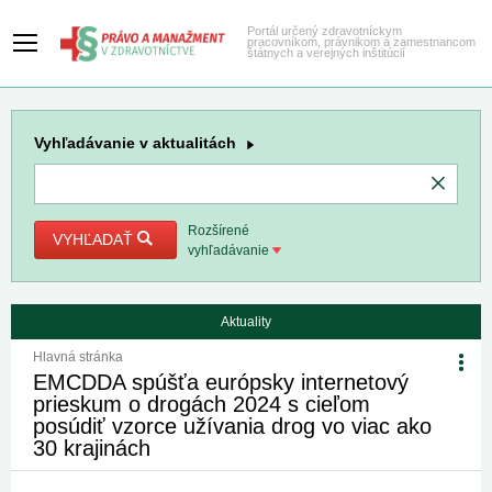
Portál určený zdravotníckym
pracovníkom, právnikom a zamestnancom
štátnych a verejných inštitúcií
Vyhľadávanie
v aktualitách
Rozšírené
VYHĽADAŤ
vyhľadávanie
Aktuality
Hlavná stránka
EMCDDA spúšťa európsky internetový
prieskum o drogách 2024 s cieľom
posúdiť vzorce užívania drog vo viac ako
30 krajinách