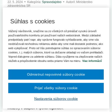
22. 5. 2024
Kategória:
Spravodajstvo
Autor/i: Ministerstvo
zdravotníctva SR
Užívate drogy? Koľko? Prečo? To sú jedny z otázok
Súhlas s cookies
položených v najnovšom Európskom webovom prieskume o
drogách, ktorý dnes spustila agentúra EÚ pre drogy
(EMCDDA). Cieľom prieskumu, ktorý je určený ľuďom vo veku
Vážený návštevník, snažíme sa zo všetkých síl prinášať vysokú úroveň
18 rokov a starším, ktorí užili drogy, je zlepšiť pochopenie
používateľského komfortu pri používaní našich webstránok. Medzi základné
vzorcov užívania drog v Európe a pomôcť pri formovaní
predpoklady patrí napr. aby správne fungovalo vyhľadávanie, aby sme vás
budúcich protidrogových politík a intervencií.
neobťažovali nevhodnou reklamou alebo aby sme mali dostatok podnetov, ako
web vylepšovať. Preto od Vás potrebujeme súhlas so spracovaním súborov
Dobrovoľný anonymný prieskum - jedna z cielených
cookies, t. j. malých súborov, ktoré sa dočasne ukladajú vo vašom prehliadači.
monitorovacích metód agentúry - sa tento rok uskutoční v 36
Vopred ďakujeme za udelenie súhlasu. Dáta využijeme na zlepšovanie našich
služieb a prispôsobenie obsahu webu priamo Vám na mieru.
Viac informácií
krajinách v približne 30 jazykoch. Rovnako ako v
predchádzajúcich rokoch bude propagovaný na národných
úrovniach, prostredníctvom kontaktných miest Reitox a ich
Odmietnut nepovinné súbory cookie
partnerov, ako aj prostredníctvom cielenej reklamy v sociálnych
médiách.
Prijať všetky súbory cookie
Po druhýkrát sa na ňom zúčastňujú aj partneri agentúry zo
západného Balkánu a z oblasti európskej susedskej politiky
Nastavenia súborov cookie
prostredníctvom projektov „Nástroj predvstupovej pomoci“ (IPA8) a
„EU4Monitoring drog“ (EU4MDII), čím sa preklenú dôležité
medzery v údajoch v týchto regiónoch.