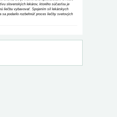
tívu slovenských lekárov, ktorého súčasťou je
nú liečbu vybavovať. Spojením síl lekárskych
ta sa
podarilo rozbehnúť proces liečby svetových