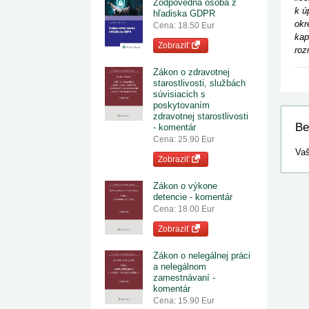
Zodpovedná osoba z
k ú
hľadiska GDPR
okr
Cena: 18.50 Eur
kap
Zobraziť
roz
Zákon o zdravotnej
starostlivosti, službách
súvisiacich s
poskytovaním
zdravotnej starostlivosti
Be
- komentár
Cena: 25.90 Eur
Vaš
Zobraziť
Zákon o výkone
detencie - komentár
Cena: 18.00 Eur
Zobraziť
Zákon o nelegálnej práci
a nelegálnom
zamestnávaní -
komentár
Cena: 15.90 Eur