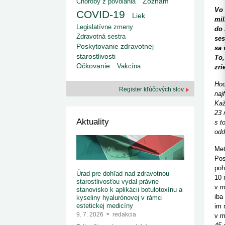
kategorizovaných liekov 1. 8....
Choroby z povolania
Zoznam
1. 7. 2026
redakcia
Vo 
COVID-19
Liek
Ministerstvo zdravotníctva zverejnilo aktualizovaný
mil
zoznam kategori...
Legislatívne zmeny
do 
29. 6. 2026
redakcia
Zdravotná sestra
ses
Rezort zdravotníctva zverejnil zoznam
Poskytovanie zdravotnej
sa 
kategorizovaných špeciálnych ...
starostlivosti
To,
29. 6. 2026
redakcia
Očkovanie
Vakcína
zri
Výzva na podporu dostupnosti zdravotnej
starostlivosti v centrách z...
22. 6. 2026
redakcia
Hoc
Register kľúčových slov
naj
Kaž
23 
Aktuality
s t
odd
Met
Pos
poh
Úrad pre dohľad nad zdravotnou
10 
starostlivosťou vydal právne
v m
stanovisko k aplikácii botulotoxínu a
iba
kyseliny hyalurónovej v rámci
estetickej medicíny
im 
9. 7. 2026
redakcia
v m