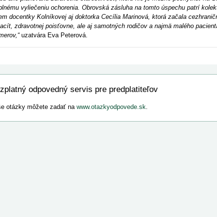
plnému vyliečeniu ochorenia. Obrovská zásluha na tomto úspechu patrí kolek
em docentky Kolníkovej aj doktorka Cecília Marinová, ktorá začala cezhranič
acít, zdravotnej poisťovne, ale aj samotných rodičov a najmä malého pacien
merov
,“
uzatvára Eva Peterová.
zplatný odpovedný servis pre predplatiteľov
e otázky môžete zadať na
www.otazkyodpovede.sk
.