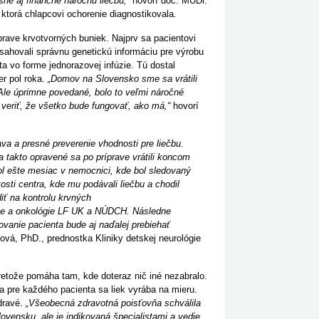
sne aj finančne náročnú liečbu
,“
hovorí doc. MUDr.
ktorá chlapcovi ochorenie diagnostikovala.
prave krvotvorných buniek. Najprv sa pacientovi
sahovali správnu genetickú informáciu pre výrobu
a vo forme jednorazovej infúzie. Tú dostal
er pol roka.
„
Domov na Slovensko sme sa vrátili
Ale úprimne povedané, bolo to veľmi náročné
 veriť, že všetko bude fungovať, ako má,“
hovorí
va a presné preverenie vhodnosti pre liečbu.
 a takto opravené sa po príprave vrátili koncom
ol ešte mesiac v nemocnici, kde bol sledovaný
kosti centra, kde mu podávali liečbu a chodil
ť na kontrolu krvných
ógie a onkológie LF UK a NÚDCH. Následne
ovanie pacienta bude aj naďalej prebiehať
ová, PhD., prednostka Kliniky detskej neurológie
retože pomáha tam, kde doteraz nič iné nezabralo.
 a pre každého pacienta sa liek vyrába na mieru.
zdravé
.
„Všeobecná zdravotná poisťovňa schválila
ovensku, ale je indikovaná špecialistami a vedie