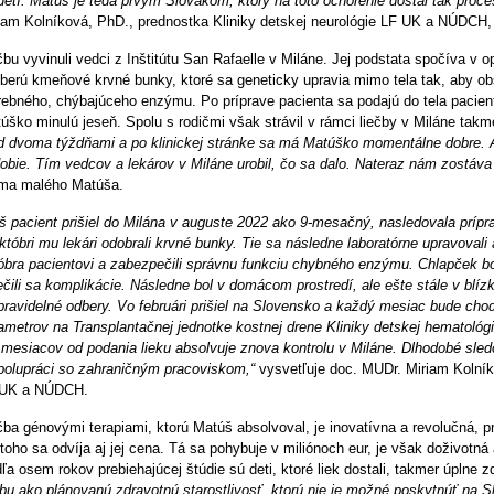
detí.
Matúš je teda prvým Slovákom, ktorý na toto ochorenie dostal tak proce
iam Kolníková, PhD., prednostka Kliniky detskej neurológie LF UK a NÚDCH, 
čbu vyvinuli vedci z Inštitútu San Rafaelle v Miláne
. Jej podstata spočíva v o
berú kmeňové krvné bunky, ktoré sa geneticky upravia mimo tela tak, aby ob
rebného, chýbajúceho enzýmu. Po príprave pacienta sa podajú do tela pacient
úško minulú jeseň. Spolu s rodičmi však strávil v rámci liečby v Miláne takm
d dvoma týždňami a
po klinickej stránke sa má Matúško momentálne dobre
.
obie. Tím vedcov a lekárov v Miláne urobil, čo sa dalo. Nateraz nám zostáva
a malého Matúša.
š pacient prišiel do Milána v auguste 2022 ako 9-mesačný, nasledovala prípra
któbri mu lekári odobrali krvné bunky. Tie sa následne laboratórne upravovali
óbra pacientovi a
zabezpečili správnu funkciu chybného enzýmu
. Chlapček b
iečili sa komplikácie. Následne bol v domácom prostredí, ale ešte stále v blíz
pravidelné odbery. Vo februári prišiel na Slovensko
a každý mesiac bude chodi
ametrov
na Transplantačnej jednotke kostnej drene Kliniky detskej hematol
 mesiacov od podania lieku absolvuje znova kontrolu v Miláne. Dlhodobé sled
polupráci so zahraničným pracoviskom,“
vysvetľuje doc. MUDr. Miriam Kolník
 UK a NÚDCH.
čba génovými terapiami, ktorú Matúš absolvoval, je
inovatívna a revolučná
, p
toho sa odvíja aj jej cena. Tá sa pohybuje v miliónoch eur, je však doživotná
ľa osem rokov prebiehajúcej štúdie sú
deti, ktoré liek dostali, takmer úplne 
čbu ako plánovanú zdravotnú starostlivosť, ktorú nie je možné poskytnúť na Sl