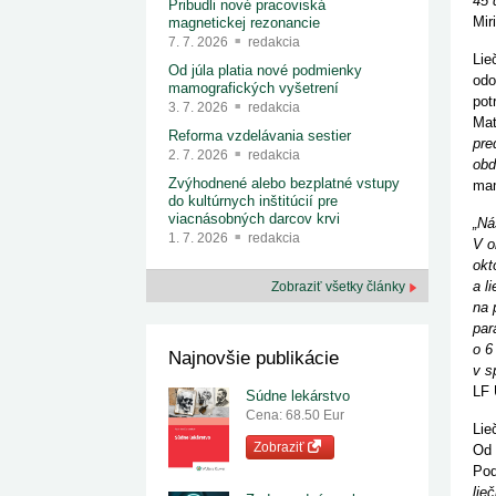
45 
Pribudli nové pracoviská
Mir
magnetickej rezonancie
7. 7. 2026
redakcia
Lie
Od júla platia nové podmienky
odo
mamografických vyšetrení
pot
3. 7. 2026
redakcia
Mat
Reforma vzdelávania sestier
pre
2. 7. 2026
redakcia
obd
Zvýhodnené alebo bezplatné vstupy
mam
do kultúrnych inštitúcií pre
viacnásobných darcov krvi
„Ná
1. 7. 2026
redakcia
V o
okt
a l
Zobraziť všetky články
na 
par
o 6
Najnovšie publikácie
v s
LF
Súdne lekárstvo
Cena: 68.50 Eur
Lie
Zobraziť
Od 
Pod
lie