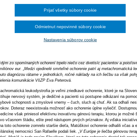
Ročník 2014
2016
Ročník 2013
2015
svete žije viac ako 300 miliónov ľudí, ktorí dennodenne bojujú s jednou
Prijať všetky súbory cookie
Ročník 2012
2014
iónovej krajine nimi trpí, podľa štatistík EÚ, približne 275 000 Slovákov
Ročník 2011
2013
života zasiahla smrteľná choroba s názvom metachromatická leukodystro
Ročník 2010
2012
tra. Vďaka tímu šikovných lekárov Národného ústavu detských chorôb, z
Ročník 2026
2011
Odmietnut nepovinné súbory cookie
však malý poistenec VšZP stal prvým Slovákom, ktorý absolvoval prelomo
2010
 že čas zohráva pri mnohých podobných ochoreniach dôležitú úlohu, p
Nastavenia súborov cookie
edkavých chorôb.
i vzácnych chorôb existuje na svete tisíce, podľa údajov Všeobecnej zdravotne
frekventovanejšie zriedkavé ochorenia u jej poistencov
mnohopočetný myeló
dým zo spomínaných ochorení trpelo niečo cez dvetisíc pacientov a poisťovňa
miliónov eur. „Medzi ojedinelé smrteľné ochorenie patrí aj
metachromatická le
outo diagnózou rátame v jednotkách, ročné náklady na ich liečbu sa však pohy
elenia komunikácie VšZP Eva Peterová.
achromatická leukodystrofia
je veľmi zriedkavé ochorenie, ktoré je
na Sloven
tihuje nervový systém, je dedičné a pacienti sú postupne odkázaní na pomoc
ybové schopnosti a zmyslové vnemy – čuch, sluch aj chuť. Ak sa odhalí nesk
rokov. Doteraz neexistovala možnosť ako ochorenie úplne vyliečiť. Dostupnou 
edicíne však priniesol
efektívnu inovatívnu génovú terapiu
, ktorou je možné š
 vo včasnom štádiu, ešte pred nástupom prvých príznakov. Aj vďaka iniciatíve 
na toto ochorenie zomrelo staršie dieťa,
Matúškovi ochorenie odhalili včas
a e
ilánskej nemocnici San Rafaelle podali liek.
„V Európe je liečba génovou terap