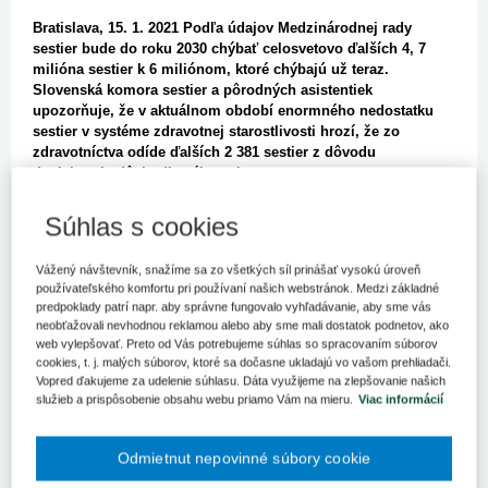
Bratislava, 15. 1. 2021 Podľa údajov Medzinárodnej rady
sestier bude do roku 2030 chýbať celosvetovo ďalších 4, 7
milióna sestier k 6 miliónom, ktoré chýbajú už teraz.
Slovenská komora sestier a pôrodných asistentiek
upozorňuje, že v aktuálnom období enormného nedostatku
sestier v systéme zdravotnej starostlivosti hrozí, že zo
zdravotníctva odíde ďalších 2 381 sestier z dôvodu
dosiahnutia dôchodkového veku.
Starnutie pracovnej sily je dlhodobo neriešený problém s ktorým
Súhlas s cookies
sa konečne musíme seriózne zaoberať. Vychádzajúc zo správy o
stave ošetrovateľstva (SOWN) Svetovej zdravotníckej
Vážený návštevník, snažíme sa zo všetkých síl prinášať vysokú úroveň
organizácie, kde sa podrobne uvádzajú kroky potrebné na udržanie
používateľského komfortu pri používaní našich webstránok. Medzi základné
starších sestier v zamestnaní a správy Medzinárodného centra pre
predpoklady patrí napr. aby správne fungovalo vyhľadávanie, aby sme vás
migráciu sestier (ICNM), Medzinárodnej rady sestier (ICN) a
neobťažovali nevhodnou reklamou alebo aby sme mali dostatok podnetov, ako
CGFNS International, Inc. poskytuje desaťbodový plán podpory
web vylepšovať. Preto od Vás potrebujeme súhlas so spracovaním súborov
starších sestier v ich práci.
cookies, t. j. malých súborov, ktoré sa dočasne ukladajú vo vašom prehliadači.
Vopred ďakujeme za udelenie súhlasu. Dáta využijeme na zlepšovanie našich
Potrebujeme udržať staršie sestry v systéme zdravotnej
služieb a prispôsobenie obsahu webu priamo Vám na mieru.
Viac informácií
starostlivosti, inak riskujeme ich predčasný odchod. Pandémia
tento stav iba prehlbuje, nakoľko súvisiace riziká, akými sú
nakazenie sa pri výkone povolania, či enormné preťaženie a
Odmietnut nepovinné súbory cookie
vyčerpanie iba urýchľujú odchod z povolania. Podľa aktuálnych