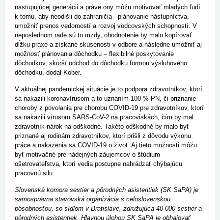
nastupujúcej generácii a práve ony môžu motivovať mladých ľudí
k tomu, aby neodišli do zahraničia - plánovanie nástupníctva,
umožniť prenos vedomostí a rozvoj vodcovských schopností. V
neposlednom rade sú to mzdy, ohodnotenie by malo kopírovať
dĺžku praxe a získané skúsenosti v odbore a následne umožniť aj
možnosť plánovania dôchodku – flexibilné poskytovanie
dôchodkov, skorší odchod do dôchodku formou výsluhového
dôchodku, dodal Kober.
V aktuálnej pandemickej situácie je to podpora zdravotníkov, ktorí
sa nakazili koronavírusom a to uznaním 100 % PN, či priznanie
choroby z povolania pre chorobu COVID-19 pre zdravotníkov, ktorí
sa nakazili vírusom SARS-CoV-2 na pracoviskách, čím by mal
zdravotník nárok na odškodné. Takéto odškodné by malo byť
priznané aj rodinám zdravotníkov, ktorí prišli z dôvodu výkonu
práce a nakazenia sa COVID-19 o život. Aj tieto možnosti môžu
byť motivačné pre nádejných záujemcov o štúdium
ošetrovateľstva, ktorí vedia postupne nahrádzať chýbajúcu
pracovnú silu.
Slovenská komora sestier a pôrodných asistentiek (SK SaPA) je
samosprávna stavovská organizácia s celoslovenskou
pôsobnosťou, so sídlom v Bratislave, združujúca 40 000 sestier a
pôrodných asistentiek. Hlavnou úlohou SK SaPA je obhajovať