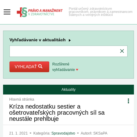
Portál určený zdravotníckym
pracovníkom, právnikom a zamestnancom
štátnych a verejných inštitúcií
Vyhľadávanie
v aktualitách
Rozšírené
VYHĽADAŤ
vyhľadávanie
Aktuality
Hlavná stránka
Kríza nedostatku sestier a
ošetrovateľských pracovných síl sa
neustále prehlbuje
21. 1. 2021
Kategória:
Spravodajstvo
Autor/i: SKSaPA