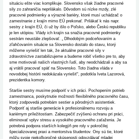
situáciu ešte viac komplikuje. Slovensko však žiadne pracovné
sily zo zahraničia neprilákalo. Dôvodom sú nízke mzdy, zlé
pracovné podmienky a výrazné bariéry, ktoré musí uchádzač o
zamestnanie z krajín mimo EÚ prekonať. Prilákať k nás napr.
sestry z krajín EÚ, či už by išlo o Poľsko, alebo Českú republiku
je len utópiou. Vlády ich krajín sa snažia pracovné podmienky
sestrám neustále zlepšovať. „ Dlhodobým podceňovaním a
zľahčovaním situácie sa Slovensko dostalo do stavu, ktorý
môžeme vyriešiť len tak, že aktuálne pracovné sily v
zdravotníctve zastabilizujeme a budeme robiť všetko pre to, aby
sme motivovali našich vlastných ľudí, aby neodchádzali a aby sa
aj vrátili pracovať späť na Slovensko. Toto žiadna vláda v
novodobej histórii nedokázala vyriešiť“, podotkla Iveta Lazorová,
prezidentka komory.
Staršie sestry musíme podporiť v ich práci. Pochopením potrieb
zamestnanca, poskytnutie možnosti flexibilného pracovného času,
ktorý zodpovedá potrebám sestier a pôrodných asistentiek.
Podporiť aj staršie generácie k profesionálnemu rozvoju a
kariérnym príležitostiam. Zabezpečiť zvýšenú ochranu pri práci,
eliminovať vplyv stresu a vysokého pracovného zaťaženia. Je
potrebná podpora starších kolegýň pre roly v pokročilej
špecializovanej praxi a mentorstva študentov. Ony sú tie, ktoré
môžu svoje niekoľkoročné skúsenosti odovzdávať mladej