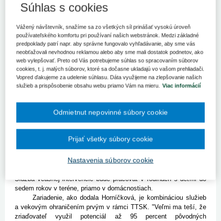
Nové Špecializované zariadenie so službami pre deti s autizmom
Súhlas s cookies
a na pomoc rodinám otvorili v Trnave.
Vážený návštevník, snažíme sa zo všetkých síl prinášať vysokú úroveň
Trnava 5. februára (TASR) – Vzniklo na Ulici Ľ. Podjavorinskej
používateľského komfortu pri používaní našich webstránok. Medzi základné
transformáciou krízového centra pre matky s deťmi, ktoré tam
predpoklady patrí napr. aby správne fungovalo vyhľadávanie, aby sme vás
niekoľko rokov pôsobilo. Svoje služby bude poskytovať
neobťažovali nevhodnou reklamou alebo aby sme mali dostatok podnetov, ako
ambulantnou a terénnou formou.
web vylepšovať. Preto od Vás potrebujeme súhlas so spracovaním súborov
Zriaďovateľom je Trnavský samosprávny kraj (TTSK).
cookies, t. j. malých súborov, ktoré sa dočasne ukladajú vo vašom prehliadači.
Zástupca predsedu TTSK József Berényi v utorok spolu
Vopred ďakujeme za udelenie súhlasu. Dáta využijeme na zlepšovanie našich
s riaditeľkou zariadenia Andreou Horníčkovou a viceprimátorkou
služieb a prispôsobenie obsahu webu priamo Vám na mieru.
Viac informácií
Trnavy Evou Nemčovskou slávnostne prestrihol pásku. Uviedol,
že transformáciu služieb si vyžiadala skutočnosť zvyšujúceho sa
Odmietnut nepovinné súbory cookie
počtu detí, ktoré potrebujú takéto služby. Môžu ich využívať rodiny
s deťmi z celého kraja.
"Ambulantná časť pojme desať detí od troch do sedem rokov.
Prijať všetky súbory cookie
Môže slúžiť aj ako istá forma náhrady za materskú školu, nakoľko
deti s chorobami z autistického spektra sa horšie umiestňujú
Nastavenia súborov cookie
v predškolských zariadeniach. My im budeme pomáhať pripraviť
sa na vstup do školského procesu," uviedla riaditeľka centra.
Služba včasnej intervencie bude pracovať v rodinách s deťmi do
sedem rokov v teréne, priamo v domácnostiach.
Zariadenie, ako dodala Horníčková, je kombináciou služieb
a vekovým ohraničením prvým v rámci TTSK. "Veľmi ma teší, že
zriaďovateľ využil potenciál až 95 percent pôvodných