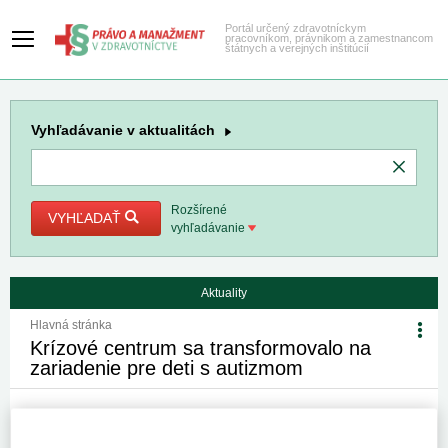
Portál určený zdravotníckym
pracovníkom, právnikom a zamestnancom
štátnych a verejných inštitúcií
Vyhľadávanie
v aktualitách
Rozšírené
VYHĽADAŤ
vyhľadávanie
Aktuality
Hlavná stránka
Krízové centrum sa transformovalo na
zariadenie pre deti s autizmom
5. 2. 2019
Kategória:
Spravodajstvo