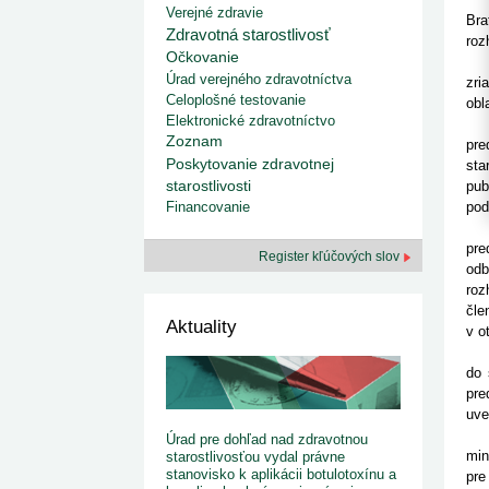
kategorizovaných liekov 1. 8....
Od 1. augusta 2026 sa za
Verejné zdravie
1. 7. 2026
redakcia
Bra
implementáciu nových elekt
Zdravotná starostlivosť
Ministerstvo zdravotníctva zverejnilo aktualizovaný
roz
knižke
zoznam kategori...
Očkovanie
De
29. 6. 2026
redakcia
Úrad verejného zdravotníctva
zri
Rezort zdravotníctva zverejnil zoznam
Celoplošné testovanie
obl
kategorizovaných špeciálnych ...
Elektronické zdravotníctvo
Upo
29. 6. 2026
redakcia
Zoznam
pre
Výzva na podporu dostupnosti zdravotnej
Poskytovanie zdravotnej
sta
starostlivosti v centrách z...
22. 6. 2026
redakcia
starostlivosti
pub
Financovanie
pod
Za 
pre
Register kľúčových slov
odb
roz
čle
Aktuality
v o
Pís
do 
pre
uve
Min
Úrad pre dohľad nad zdravotnou
min
starostlivosťou vydal právne
stanovisko k aplikácii botulotoxínu a
pre