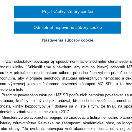
Ročník 2014
2016
čína šesťmesačné prechodné obdobie na
Ročník 2013
2015
tislava 6. februára (TASR) - Zároveň žiadajú šéfku rezortu Andreu Kalavs
ronických služieb v elektronickej zdravotnej
Ročník 2012
2014
hodnutie. Ministerstvo tvrdí, že požiadavky dekanov by viedli k tomu, že by s
Prijať všetky súbory cookie
Ročník 2011
2013
kani spolu s novým rektorom Univerzity Komenského v Bratislave 
Ročník 2010
2012
aďovacej listiny do praxe môže na dlhé roky vážne narušiť činnosť kliník l
Ročník 2026
2011
Odmietnut nepovinné súbory cookie
asti pedagogickej, výskumnej a vývojovej činnosti, ale aj samotnú zdravotnú 
2010
zornili, že neboli akceptované ich pripomienky k bodovému hodnote
dnostov kliník. "Predložené hodnotenie zjavne nerešpektuje skutočnos
Nastavenia súborov cookie
rostlivosti, teda najväčším prínosom pre pacientov, je vedenie klinik
likačnou činnosťou v oblasti diagnostiky a liečby podľa zamerania kliniky
ľa nich funguje drvivá väčšina univerzitných kliník významných svetových un
nedostatok považujú aj spôsob nominácie siedmeho člena sedemčlen
dnostu kliniky. "Súhlasili sme s návrhom, aby ním bol hlavný odborník MZ
orník v príslušnom medicínskom odbore, prípadne člen výboru príslušnej 
hodnutím, aby v prípade nedohody štatutára univerzitných nemocníc a deka
nom výberovej komisie "písomne poverený zástupca MZ SR", a to bez 
tvorenom liste.
omne povereného zástupcu MZ SR podľa nich nemožno považovať za neutrá
situácie, keď by im iný subjekt určoval, kto bude ich vedúcim zamestnan
dnosta kliniky bezpochyby je," dodáva sa v liste s tým, že trvajú na sp
dených v zriaďovacej listine z roku 2017.
isterstvo zdravotníctva reaguje, že zriaďovacia listina nemocníc platná o
isterky zdravotníctva Kalavskej so zástupcami akademickej obce, na ktorých
 obe strany. "Je oveľa ústretovejšia voči akademickej obci a sú v nej z