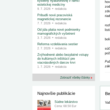
kyseliny hyalurónovej v rámci
hov
estetickej medicíny
zod
9. 7. 2026
redakcia
zdr
Pribudli nové pracoviská
ria
magnetickej rezonancie
"Pr
7. 7. 2026
redakcia
roz
Od júla platia nové podmienky
lis
mamografických vyšetrení
Pod
3. 7. 2026
redakcia
bol
Aka
Reforma vzdelávania sestier
súč
2. 7. 2026
redakcia
pož
Zvýhodnené alebo bezplatné vstupy
do kultúrnych inštitúcií pre
Pub
viacnásobných darcov krvi
zák
1. 7. 2026
redakcia
Zobraziť všetky články
Najnovšie publikácie
Be
Súdne lekárstvo
Vaš
Cena: 68.50 Eur