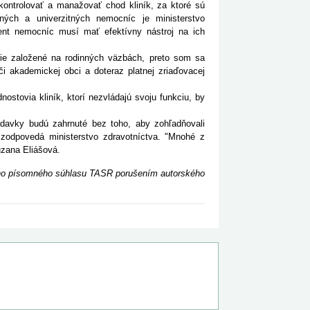
kontrolovať a manažovať chod kliník, za ktoré sú
tných a univerzitných nemocníc je ministerstvo
ment nemocníc musí mať efektívny nástroj na ich
e založené na rodinných väzbách, preto som sa
či akademickej obci a doteraz platnej zriaďovacej
ovia kliník, ktorí nezvládajú svoju funkciu, by
vky budú zahrnuté bez toho, aby zohľadňovali
i zodpovedá ministerstvo zdravotníctva. "Mnohé z
uzana Eliášová.
ceho písomného súhlasu TASR porušením autorského