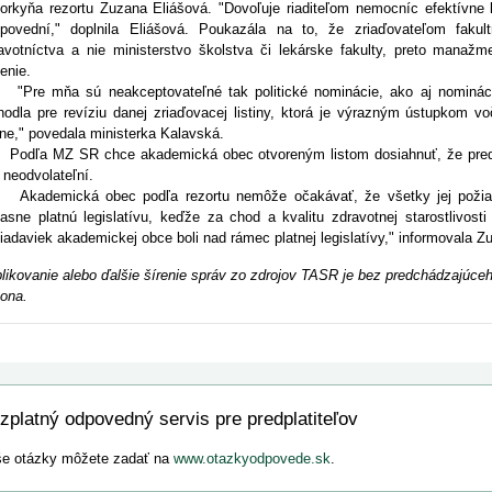
orkyňa rezortu Zuzana Eliášová. "Dovoľuje riaditeľom nemocníc efektívne 
povední," doplnila Eliášová. Poukazála na to, že zriaďovateľom fakul
avotníctva a nie ministerstvo školstva či lekárske fakulty, preto manaž
denie.
e mňa sú neakceptovateľné tak politické nominácie, ako aj nomináci
hodla pre revíziu danej zriaďovacej listiny, ktorá je výrazným ústupkom vo
tine," povedala ministerka Kalavská.
ľa MZ SR chce akademická obec otvoreným listom dosiahnuť, že prednost
i neodvolateľní.
demická obec podľa rezortu nemôže očakávať, že všetky jej požiada
asne platnú legislatívu, keďže za chod a kvalitu zdravotnej starostlivost
iadaviek akademickej obce boli nad rámec platnej legislatívy," informovala Z
likovanie alebo ďalšie šírenie správ zo zdrojov TASR je bez predchádzajú
ona.
zplatný odpovedný servis pre predplatiteľov
e otázky môžete zadať na
www.otazkyodpovede.sk
.