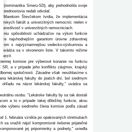
kú (nominantka Smeru-SD), aby prehodnotila svoje
a prednostovia nedali odvolať.
Marekom Števčekom tvrdia, že implementácia
ekárskych fakúlt a univerzitných nemocníc nielen v
starostlivosť v univerzitných nemocniciach.
niu spôsobilosti uchádzačov na výkon funkcie
ť, že najvhodnejším garantom úrovne zdravotnej
y lekárom s najvýznamnejšou vedecko-výskumnou a
," uvádza sa v otvorenom liste. V takomto režime
iverzít.
nej komisie pre výberové konanie na funkciu
 SR, a v prípade jeho konfliktu záujmov, krajský
odbornej spoločnosti. Zásadne však nesúhlasíme s
na lekárskej fakulty do piatich dní, bol siedmym
ohľadu na názor lekárskej fakulty," uvádza sa
lnu osobu. "Lekárske fakulty by sa tak dostali
com a to v prípade takej dôležitej funkcie, akou
ôsobe výberu siedmeho člena komisie podľa zásad
d 1. februára vznikla po opakovaných stretnutiach
 sa snažili nájsť kompromisné riešenie prijateľné
akomponované jej pripomienky a podnety," uviedla