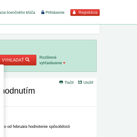
Registrácia
ácia licenčného kľúča
Prihlásenie
braziť viac
7. 8. 2026
Rozšírené
VYHĽADAŤ
vyhľadávanie
8. 8. 2026
Tlačiť
Uložiť
 18. 8.
ozhodnutím
 2. 8.
 1. 8.
nilo od februára hodnotenie spôsobilosti
1. 8. 2026