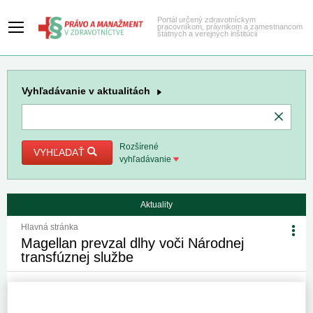
Portál určený zdravotníckym
pracovníkom, právnikom a zamestnancom
štátnych a verejných inštitúcií
Vyhľadávanie
v aktualitách
Rozšírené
VYHĽADAŤ
vyhľadávanie
Aktuality
Hlavná stránka
Magellan prevzal dlhy voči Národnej
transfúznej službe
22. 7. 2014
Kategória:
Spravodajstvo