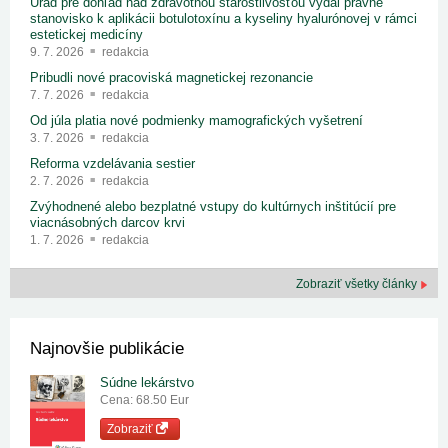
Úrad pre dohľad nad zdravotnou starostlivosťou vydal právne
stanovisko k aplikácii botulotoxínu a kyseliny hyalurónovej v rámci
estetickej medicíny
9. 7. 2026
redakcia
Pribudli nové pracoviská magnetickej rezonancie
7. 7. 2026
redakcia
Od júla platia nové podmienky mamografických vyšetrení
3. 7. 2026
redakcia
Reforma vzdelávania sestier
2. 7. 2026
redakcia
Zvýhodnené alebo bezplatné vstupy do kultúrnych inštitúcií pre
viacnásobných darcov krvi
1. 7. 2026
redakcia
Zobraziť všetky články
Najnovšie publikácie
Súdne lekárstvo
Cena: 68.50 Eur
Zobraziť