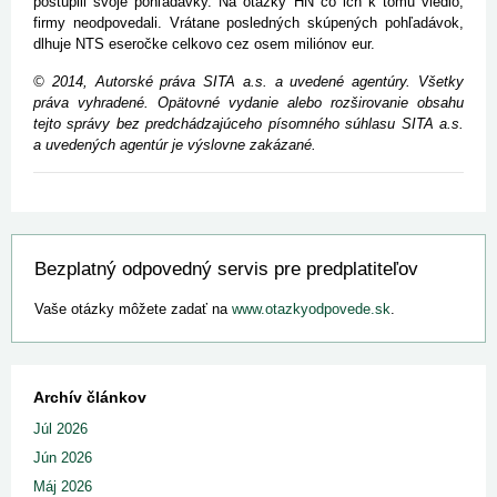
postúpili svoje pohľadávky. Na otázky HN čo ich k tomu viedlo,
firmy neodpovedali. Vrátane posledných skúpených pohľadávok,
dlhuje NTS eseročke celkovo cez osem miliónov eur.
© 2014, Autorské práva SITA a.s. a uvedené agentúry. Všetky
práva vyhradené. Opätovné vydanie alebo rozširovanie obsahu
tejto správy bez predchádzajúceho písomného súhlasu SITA a.s.
a uvedených agentúr je výslovne zakázané.
Bezplatný odpovedný servis pre predplatiteľov
Vaše otázky môžete zadať na
www.otazkyodpovede.sk
.
Archív článkov
Júl 2026
Jún 2026
Máj 2026