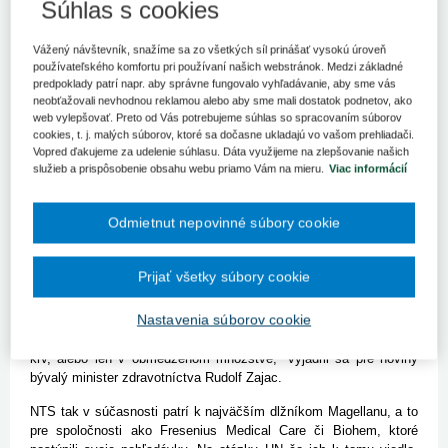
Súhlas s cookies
Začiatkom júla spoločnosť preberala podlžnosti NTS za 5,4
milióna eur. Informujú o tom Hospodárske noviny.
Vážený návštevník, snažíme sa zo všetkých síl prinášať vysokú úroveň
BRATISLAVA 22. júla (SITA) - Pohľadávky voči Národnej
používateľského komfortu pri používaní našich webstránok. Medzi základné
transfúznej službe (NTS), ktorá je prakticky jediným dodávateľom
predpoklady patrí napr. aby správne fungovalo vyhľadávanie, aby sme vás
krvi pre nemocnice, skúpila eseročka Magellan Slovakia. Ako
neobťažovali nevhodnou reklamou alebo aby sme mali dostatok podnetov, ako
informuje denník Hospodárske noviny (HN) vo svojom utorkovom
web vylepšovať. Preto od Vás potrebujeme súhlas so spracovaním súborov
vydaní, začiatkom júla spoločnosť preberala pohľadávky voči NTS
cookies, t. j. malých súborov, ktoré sa dočasne ukladajú vo vašom prehliadači.
Vopred ďakujeme za udelenie súhlasu. Dáta využijeme na zlepšovanie našich
za 5,4 milióna eur a urobila tak zatiaľ svoj najväčší obchod na
služieb a prispôsobenie obsahu webu priamo Vám na mieru.
Viac informácií
našom trhu.
Konateľ Magellanu Ladislav Valábek tvrdí, že vnášajú do riešenia
Odmietnut nepovinné súbory cookie
zadlženosti nemocníc transparentnosť. S transfúznou službou sa
dohodli na mesačných splátkach od 105 do 404 tisíc eur. Podľa
denníka to urobili v situácii, keď má NTS na krku dlh za 14,4
Prijať všetky súbory cookie
milióna eur. Riaditeľka transfúznej služby Renáta Dundová sa pre
HN vyjadrila, že všetky svoje záväzky by boli schopní uhradiť, ak
Nastavenia súborov cookie
by im nemocnice platili. "Je monopolným dodávateľom krvi, má
teda možnosť pohroziť, že ak jej nebudú platiť, nebude dodávať
krv, alebo len v obmedzenom množstve,“ vyjadril sa pre noviny
bývalý minister zdravotníctva Rudolf Zajac.
NTS tak v súčasnosti patrí k najväčším dlžníkom Magellanu, a to
pre spoločnosti ako Fresenius Medical Care či Biohem, ktoré