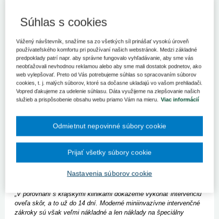
Michalovce 16. septembra (TASR) – Zlepšiť dostupnosť
cievneho intervenčného zákroku pre pacientov postihnutých
Súhlas s cookies
cievnou mozgovou príhodou z východného Slovenska chce
nemocnica v Michalovciach. Koncom minulého roka síce
s pomocou eurofondov otvorila nové pracovisko intervenčnej
Vážený návštevník, snažíme sa zo všetkých síl prinášať vysokú úroveň
angiológie, vykonávanie konkrétneho operačného zákroku
používateľského komfortu pri používaní našich webstránok. Medzi základné
však brzdí Všeobecná zdravotná poisťovňa (VšZP).
predpoklady patrí napr. aby správne fungovalo vyhľadávanie, aby sme vás
neobťažovali nevhodnou reklamou alebo aby sme mali dostatok podnetov, ako
Tá argumentuje dostatočnou dostupnosťou podobných výkonov
web vylepšovať. Preto od Vás potrebujeme súhlas so spracovaním súborov
cookies, t. j. malých súborov, ktoré sa dočasne ukladajú vo vašom prehliadači.
v nemocniciach v Košiciach a Prešove.
„Minulý rok tu
(na
Vopred ďakujeme za udelenie súhlasu. Dáta využijeme na zlepšovanie našich
východnom Slovensku, pozn. TASR)
cievna mozgová príhoda
služieb a prispôsobenie obsahu webu priamo Vám na mieru.
Viac informácií
postihla až 2977 pacientov, ktorí sa teoreticky mohli podrobiť
cievnemu intervenčnému zákroku, a tak výrazne zvýšiť svoje
šance na prežitie,"
informoval Tomáš Kráľ, hovorca siete
Odmietnut nepovinné súbory cookie
nemocníc Svet zdravia, pod ktorú patrí aj michalovské lôžkové
zdravotnícke zariadenie s tým, že v súčasnosti sa tieto zákroky
na východnom Slovensku vykonávajú len na dvoch pracoviskách.
Prijať všetky súbory cookie
Poukázal pritom na skutočnosť, že v porovnaní so západným
Slovenskom, kde je šesť takýchto pracovísk, sa na východe
Nastavenia súborov cookie
dostane k život zachraňujúcemu zákroku len tretina pacientov.
„V porovnaní s krajskými klinikami dokážeme vykonať intervenciu
oveľa skôr, a to už do 14 dní. Moderné miniinvazívne intervenčné
zákroky sú však veľmi nákladné a len náklady na špeciálny