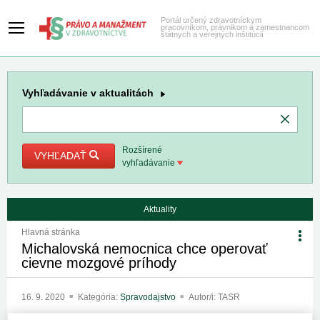
Portál určený zdravotníckym
pracovníkom, právnikom a zamestnancom
štátnych a verejných inštitúcií
Vyhľadávanie
v aktualitách
Rozšírené
VYHĽADAŤ
vyhľadávanie
Aktuality
Hlavná stránka
Michalovská nemocnica chce operovať
cievne mozgové príhody
16. 9. 2020
Kategória:
Spravodajstvo
Autor/i: TASR