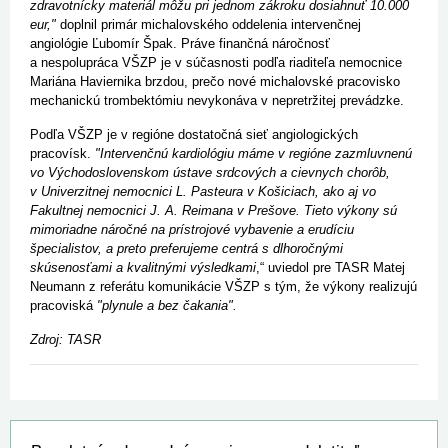
zdravotnícky materiál môžu pri jednom zákroku dosiahnuť 10.000
eur,"
doplnil primár michalovského oddelenia intervenčnej
angiológie Ľubomír Špak. Práve finančná náročnosť
a nespolupráca VŠZP je v súčasnosti podľa riaditeľa nemocnice
Mariána Haviernika brzdou, prečo nové michalovské pracovisko
mechanickú trombektómiu nevykonáva v nepretržitej prevádzke.
Podľa VŠZP je v regióne dostatočná sieť angiologických
pracovísk.
"Intervenčnú kardiológiu máme v regióne zazmluvnenú
vo Východoslovenskom ústave srdcových a cievnych chorôb,
v Univerzitnej nemocnici L. Pasteura v Košiciach, ako aj vo
Fakultnej nemocnici J. A. Reimana v Prešove. Tieto výkony sú
mimoriadne náročné na prístrojové vybavenie a erudíciu
špecialistov, a preto preferujeme centrá s dlhoročnými
skúsenosťami a kvalitnými výsledkami
,“ uviedol pre TASR Matej
Neumann z referátu komunikácie VŠZP s tým, že výkony realizujú
pracoviská
"plynule a bez čakania".
Zdroj: TASR