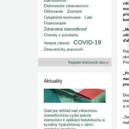
starostlivosti
kategorizovaných liekov 1. 8....
Od 1. augusta 2026 sa za
zdr
1. 7. 2026
redakcia
Elektronické zdravotníctvo
implementáciu nových elekt
mon
Ministerstvo zdravotníctva zverejnilo aktualizovaný
Očkovanie
Zoznam
knižke
pri
zoznam kategori...
Liek
Celoplošné testovanie
29. 6. 2026
redakcia
kom
Financovanie
Rezort zdravotníctva zverejnil zoznam
Zdravotná starostlivosť
kategorizovaných špeciálnych ...
„Mo
29. 6. 2026
redakcia
Choroby z povolania
zdr
Výzva na podporu dostupnosti zdravotnej
ďal
COVID-19
Verejné zdravie
starostlivosti v centrách z...
22. 6. 2026
redakcia
Zdravotnícky pracovník
Pod
skv
Pro
Register kľúčových slov
„Pr
nao
Aktuality
pra
Dos
sta
a m
Úrad pre dohľad nad zdravotnou
starostlivosťou vydal právne
„Te
stanovisko k aplikácii botulotoxínu a
rea
kyseliny hyalurónovej v rámci