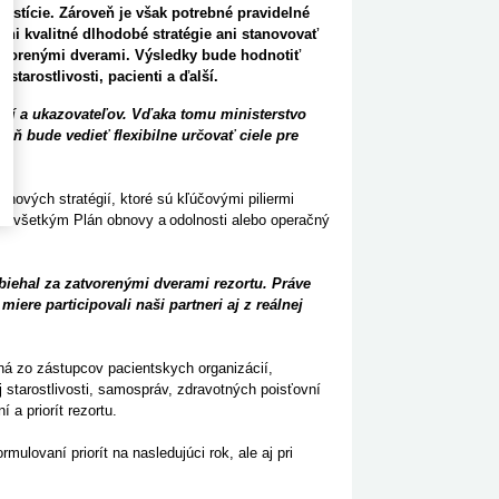
vestície. Zároveň je však potrebné pravidelné
ni kvalitné dlhodobé stratégie ani stanovovať
zatvorenými dverami. Výsledky bude hodnotiť
starostlivosti, pacienti a ďalší.
ní a ukazovateľov. Vďaka tomu ministerstvo
eň bude vedieť flexibilne určovať ciele pre
 nových stratégií, ktoré sú kľúčovými piliermi
edovšetkým Plán obnovy a odolnosti alebo operačný
ebiehal za zatvorenými dverami rezortu. Práve
re participovali naši partneri aj z reálnej
ná zo zástupcov pacientskych organizácií,
 starostlivosti, samospráv, zdravotných poisťovní
 a priorít rezortu.
ulovaní priorít na nasledujúci rok, ale aj pri