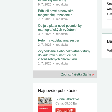
estetickej medicíny
Sta
9. 7. 2026
redakcia
web
Pribudli nové pracoviská
sta
magnetickej rezonancie
7. 7. 2026
redakcia
Od júla platia nové podmienky
mamografických vyšetrení
3. 7. 2026
redakcia
Reforma vzdelávania sestier
Be
2. 7. 2026
redakcia
Vaš
Zvýhodnené alebo bezplatné vstupy
do kultúrnych inštitúcií pre
viacnásobných darcov krvi
1. 7. 2026
redakcia
Zobraziť všetky články
Najnovšie publikácie
Súdne lekárstvo
Cena: 68.50 Eur
Zobraziť