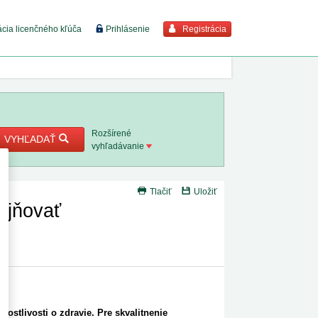
Registrácia
ácia licenčného kľúča
Prihlásenie
braziť viac
7. 8. 2026
Rozšírené
VYHĽADAŤ
vyhľadávanie
8. 8. 2026
Tlačiť
Uložiť
 18. 8.
ejňovať
 2. 8.
1. 8. 2026
1. 8. 2026
rostlivosti o zdravie. Pre skvalitnenie