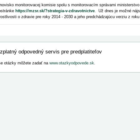
novisko monitorovacej komisie spolu s monitorovacím správami ministerstvo 
stránke
https://mzsr.sk/?strategia-v-zdravotnictve
. Už dnes je možné nájs
rostlivosti o zdravie pre roky 2014 - 2030 a jeho predchádzajúcu verziu z roku
zplatný odpovedný servis pre predplatiteľov
e otázky môžete zadať na
www.otazkyodpovede.sk
.