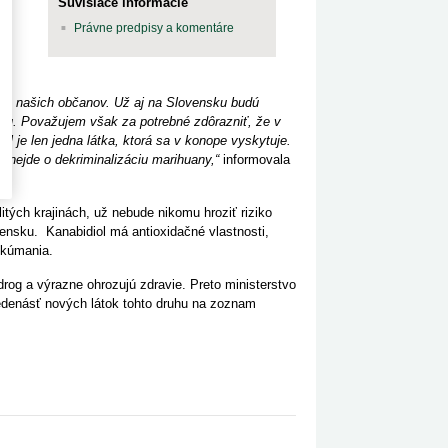
Súvisiace informácie
Právne predpisy a komentáre
u
pre našich občanov. Už aj na Slovensku budú
lu. Považujem však za potrebné zdôrazniť, že v
ol je len jedna látka, ktorá sa v konope vyskytuje.
 nejde o dekriminalizáciu marihuany,“
informovala
tých krajinách, už nebude nikomu hroziť riziko
vensku. Kanabidiol má antioxidačné vlastnosti,
skúmania.
rog a výrazne ohrozujú zdravie. Preto ministerstvo
jedenásť nových látok tohto druhu na zoznam