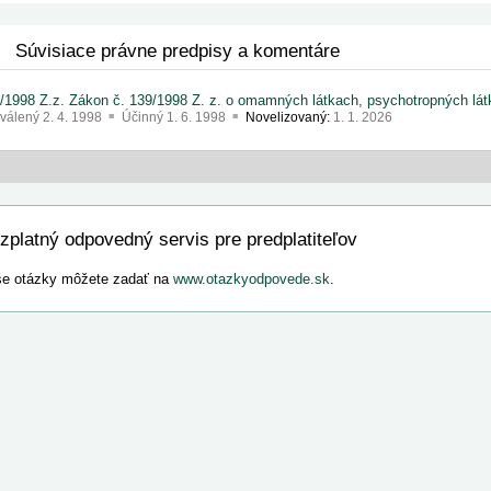
Súvisiace právne predpisy a komentáre
/1998 Z.z. Zákon č. 139/1998 Z. z. o omamných látkach, psychotropných látk
válený
2. 4. 1998
Účinný
1. 6. 1998
Novelizovaný:
1. 1. 2026
zplatný odpovedný servis pre predplatiteľov
e otázky môžete zadať na
www.otazkyodpovede.sk
.