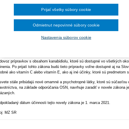
Ročník 2014
2016
ania novelu zákona o omamných látkach, psychotropných látkach a
Ročník 2013
2015
pravkoch (z. č. 139/1998 Z. z.).
Prijať všetky súbory cookie
Ročník 2012
2014
Ročník 2011
2013
ovenská republika je jediným členským štátom Európskej únie, ktorý má
Ročník 2010
2012
Ročník 2026
2011
abidiol (CBD) stále v zozname omamných a psychotropných látok. Uvedeno
Odmietnut nepovinné súbory cookie
2010
elou zákona navrhujeme kanabidiol zo zoznamu vyradiť. Ide o dobrú správu 
tupné masti, výživové doplnky či kozmetické prípravky s obsahom kanabidio
Nastavenia súborov cookie
to prípade nejde o samotnú konope - teda extrakt z rastlín cannabis. Kanabidi
abidiol nemá psychogénne účinky a nevyvoláva závislosť. V žiadnom prípade
tna tajomníčka ministerstva zdravotníctva Jana Ježíková.
dovoz prípravkov s obsahom kanabidiolu, ktoré sú dostupné vo všetkých okoli
inenia. Po prijatí tohto zákona budú tieto prípravky voľne dostupné aj na Slo
obné ako vitamín C alebo vitamín E, ako aj iné účinky, ktoré sú predmetom 
svete stále pribúdajú nové omamné a psychotropné látky, ktoré sú súčasťou d
avotníctva, na základe odporúčania OSN, navrhuje zaradiť v novele zákona 
ázaných.
dpokladaný dátum účinnosti tejto novely zákona je 1. marca 2021.
oj: MZ SR