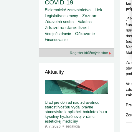
kategorizovaných liekov 1. 8....
COVID-19
kon
1. 7. 2026
redakcia
prí
Liek
Elektronické zdravotníctvo
Ministerstvo zdravotníctva zverejnilo aktualizovaný
zoznam kategori...
Legislatívne zmeny
Zoznam
„Sl
29. 6. 2026
redakcia
Zdravotná sestra
Vakcína
kan
Rezort zdravotníctva zverejnil zoznam
Zdravotná starostlivosť
kategorizovaných špeciálnych ...
nov
Verejné zdravie
Očkovanie
29. 6. 2026
redakcia
dos
Financovanie
Výzva na podporu dostupnosti zdravotnej
tom
starostlivosti v centrách z...
Kan
22. 6. 2026
redakcia
štá
Register kľúčových slov
Za 
obv
Aktuality
pod
Vo 
zdr
zak
Úrad pre dohľad nad zdravotnou
Pre
starostlivosťou vydal právne
stanovisko k aplikácii botulotoxínu a
Zdr
kyseliny hyalurónovej v rámci
estetickej medicíny
9. 7. 2026
redakcia