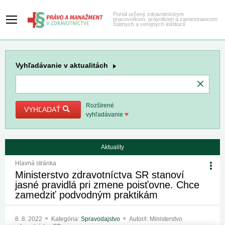
Portál určený zdravotníckym
pracovníkom, právnikom a zamestnancom
štátnych a verejných inštitúcií
Vyhľadávanie
v aktualitách
Rozšírené
VYHĽADAŤ
vyhľadávanie
Aktuality
Hlavná stránka
Ministerstvo zdravotníctva SR stanoví
jasné pravidlá pri zmene poisťovne. Chce
zamedziť podvodným praktikám
8. 8. 2022
Kategória:
Spravodajstvo
Autor/i: Ministerstvo