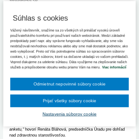
zdravotníctva SR
Ministerstvo zdravotníctva predstavilo súbor opatrení na
Súhlas s cookies
zamedzenie podvodov pri zmene zdravotnej poisťovne.
Novou legislatívou rezort reaguje na množstvo podaní, ktoré
poistenci zasielajú na Úrad pre dohľad na zdravotnou
Vážený návštevník, snažíme sa zo všetkých síl prinášať vysokú úroveň
používateľského komfortu pri používaní našich webstránok. Medzi základné
starostlivosťou. Len v roku 2021 sa podania týkali až 10 000
predpoklady patrí napr. aby správne fungovalo vyhľadávanie, aby sme vás
obyvateľov Slovenska.
neobťažovali nevhodnou reklamou alebo aby sme mali dostatok podnetov, ako
web vylepšovať. Preto od Vás potrebujeme súhlas so spracovaním súborov
Ministerstvo zdravotníctva predstavilo pravidlá pre efektívne
cookies, t. j. malých súborov, ktoré sa dočasne ukladajú vo vašom prehliadači.
využívanie zdravotných odvodov. Jednou zo zásadných zmien v
Vopred ďakujeme za udelenie súhlasu. Dáta využijeme na zlepšovanie našich
rámci novej legislatívy je stransparentnenie systému
služieb a prispôsobenie obsahu webu priamo Vám na mieru.
Viac informácií
prepoisťovania. Súčasné nastavenie sa v praxi ukázalo ako
nevyhovujúce - podčiarkuje to množstvo podaní na Úrad pre
dohľad nad zdravotnou starostlivosťou.
Odmietnut nepovinné súbory cookie
„Poistenci v podaniach často uvádzajú, že k zmene zdravotnej
poisťovne došlo bez ich vedomia, namietajú, že prihlášku
Prijať všetky súbory cookie
nepodpísali, že podpis na prihláške bol sfalšovaný a podobne.
Prípadne, že zo strany osôb, ktoré s nimi prihlášku spísali, im boli
Nastavenia súborov cookie
poskytnuté zavádzajúce až nepravdivé informácie. Neraz boli
poistenci presvedčení, že ide o prieskum verejnej mienky alebo
anketu,“
hovorí Renáta Bláhová, predsedníčka Úradu pre dohľad
nad zdravotnou starostlivosťou.