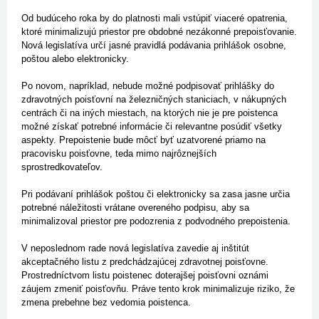
Od budúceho roka by do platnosti mali vstúpiť viaceré opatrenia,
ktoré minimalizujú priestor pre obdobné nezákonné prepoisťovanie.
Nová legislatíva určí jasné pravidlá podávania prihlášok osobne,
poštou alebo elektronicky.
Po novom, napríklad, nebude možné podpisovať prihlášky do
zdravotných poisťovní na železničných staniciach, v nákupných
centrách či na iných miestach, na ktorých nie je pre poistenca
možné získať potrebné informácie či relevantne posúdiť všetky
aspekty. Prepoistenie bude môcť byť uzatvorené priamo na
pracovisku poisťovne, teda mimo najrôznejších
sprostredkovateľov.
Pri podávaní prihlášok poštou či elektronicky sa zasa jasne určia
potrebné náležitosti vrátane overeného podpisu, aby sa
minimalizoval priestor pre podozrenia z podvodného prepoistenia.
V neposlednom rade nová legislatíva zavedie aj inštitút
akceptačného listu z predchádzajúcej zdravotnej poisťovne.
Prostredníctvom listu poistenec doterajšej poisťovni oznámi
záujem zmeniť poisťovňu. Práve tento krok minimalizuje riziko, že
zmena prebehne bez vedomia poistenca.