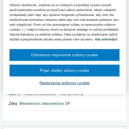
29. 6. 2026
Kategória:
Spravodajstvo
Autor/i: redakcia
Vážený návštevník, snažíme sa zo všetkých síl prinášať vysokú úroveň
používateľského komfortu pri používaní našich webstránok. Medzi základné
predpoklady patrí napr. aby správne fungovalo vyhľadávanie, aby sme vás
Kľúčové slová
neobťažovali nevhodnou reklamou alebo aby sme mali dostatok podnetov, ako
Zoznam
Zdravotnícka pomôcka
web vylepšovať. Preto od Vás potrebujeme súhlas so spracovaním súborov
cookies, t. j. malých súborov, ktoré sa dočasne ukladajú vo vašom prehliadači.
Register kľúčových slov
Vopred ďakujeme za udelenie súhlasu. Dáta využijeme na zlepšovanie našich
služieb a prispôsobenie obsahu webu priamo Vám na mieru.
Viac informácií
Časť 1
- Zoznam zdravotníckych pomôcok
Odmietnut nepovinné súbory cookie
Časť 2
- Limitové tabuľky, preskripčné obmedzenia a indikačné
obmedzenia
Prijať všetky súbory cookie
Časť 3
- Vysvetlivky a zoznam skratiek
Nastavenia súborov cookie
Časť 4
- Zoznam skratiek odborností lekárov
Časť 5
- Tabuľka štandardov - vozíky/kočíky
Zdroj:
Ministerstvo zdravotníctva SR