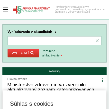
Portál určený zdravotníckym
pracovníkom, právnikom a zamestnancom
štátnych a verejných inštitúcií
Vyhľadávanie
v aktualitách
Rozšírené
VYHĽADAŤ
vyhľadávanie
Aktuality
Hlavná stránka
Ministerstvo zdravotníctva zverejnilo
aktualizovaný zoznam kategorizovaných
zdravotníckych pomôcok 1. 7. 2026 – 30.
9. 2026
Súhlas s cookies