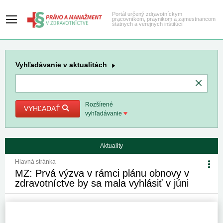
Portál určený zdravotníckym
pracovníkom, právnikom a zamestnancom
štátnych a verejných inštitúcií
Vyhľadávanie
v aktualitách
Rozšírené
VYHĽADAŤ
vyhľadávanie
Aktuality
Hlavná stránka
MZ: Prvá výzva v rámci plánu obnovy v
zdravotníctve by sa mala vyhlásiť v júni
1. 6. 2022
Kategória:
Spravodajstvo
Autor/i: TASR