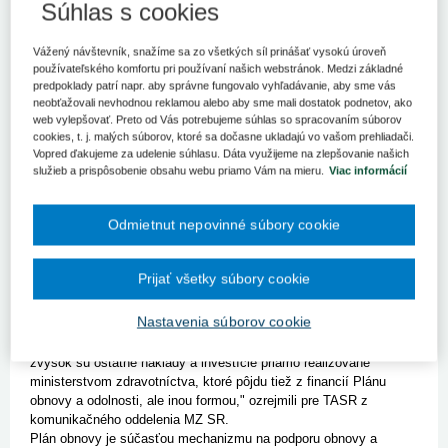
Bratislava 1. júna (TASR) - Prvá výzva v rámci plánu obnovy v
Súhlas s cookies
zdravotníctve by sa mala vyhlásiť v júni. Vyplýva to z
predbežného harmonogramu vyhlasovania výziev.
Vážený návštevník, snažíme sa zo všetkých síl prinášať vysokú úroveň
Ministerstvo zdravotníctva pre TASR potvrdilo, že zdržanie v
používateľského komfortu pri používaní našich webstránok. Medzi základné
procese vyhlasovania výziev nepredpokladá.
predpoklady patrí napr. aby správne fungovalo vyhľadávanie, aby sme vás
neobťažovali nevhodnou reklamou alebo aby sme mali dostatok podnetov, ako
Prvá výzva na viac ako 2,3 milióna eur je určená na rozšírenie a
web vylepšovať. Preto od Vás potrebujeme súhlas so spracovaním súborov
budovanie mobilných hospicov. Pôvodne bolo otvorenie prvých
cookies, t. j. malých súborov, ktoré sa dočasne ukladajú vo vašom prehliadači.
troch výziev v celkovej výške 971 miliónov eur naplánované na
Vopred ďakujeme za udelenie súhlasu. Dáta využijeme na zlepšovanie našich
služieb a prispôsobenie obsahu webu priamo Vám na mieru.
Viac informácií
apríl. Ostatné dve výzvy, okrem júnovej, sú zamerané na
zlepšenie kvality a efektívnosti ústavnej zdravotnej starostlivosti
vo výške takmer 836 miliónov eur a 132,9 milióna eur, by sa mali
Odmietnut nepovinné súbory cookie
podľa aktualizovaného harmonogramu vyhlásiť v
septembri.
Výziev má byť celkovo 20 v sume viac ako 1,1 miliardy
eur, vyplýva z predbežného harmonogramu. Väčšina sa má podľa
Prijať všetky súbory cookie
neho vyhlásiť tento rok, niektoré začiatkom budúceho
roka.
"Celková alokácia Plánu obnovy a odolnosti v rezorte
Nastavenia súborov cookie
zdravotníctva je približne 1,3 miliardy eur bez DPH. Suma približne
1,1 miliardy eur pôjde do zdravotníctva formou týchto výziev,
zvyšok sú ostatné náklady a investície priamo realizované
ministerstvom zdravotníctva, ktoré pôjdu tiež z financií Plánu
obnovy a odolnosti, ale inou formou," ozrejmili pre TASR z
komunikačného oddelenia MZ SR.
Plán obnovy je súčasťou mechanizmu na podporu obnovy a