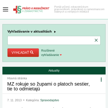
Portál určený zdravotníckym
pracovníkom, právnikom a zamestnancom
štátnych a verejných inštitúcií
Vyhľadávanie
v aktualitách
Rozšírené
VYHĽADAŤ
vyhľadávanie
Aktuality
Hlavná stránka
MZ rokuje so župami o platoch sestier,
tie to odmietajú
7. 11. 2013
Kategória:
Spravodajstvo