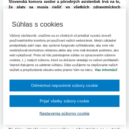
Slovenská komora sestier a pôrodných asistentiek trvá na to,
že platy sa musia riešiť vo všetkých zdravotníckych
zariadeniach.
BRATISLAVA 7. novembra (SITA) - Sestry a pôrodné asistentky
Súhlas s cookies
odmietli garanciu minimálnych platov v zdravotníckych
zariadeniach vyšších územných celkov, keďže takéto riešenie
Vážený návštevník, snažíme sa zo všetkých síl prinášať vysokú úroveň
podľa nich diskriminuje kolegyne pracujúce v neštátnych
používateľského komfortu pri používaní našich webstránok. Medzi základné
nemocniciach a ambulanciách. Ministerstvo zdravotníctva (MZ) sa
predpoklady patrí napr. aby správne fungovalo vyhľadávanie, aby sme vás
aj napriek tomu snaží v župných zariadeniach riešiť ich
neobťažovali nevhodnou reklamou alebo aby sme mali dostatok podnetov, ako
odmeňovanie. Rezort aktuálne rokuje s predsedami
web vylepšovať. Preto od Vás potrebujeme súhlas so spracovaním súborov
cookies, t. j. malých súborov, ktoré sa dočasne ukladajú vo vašom prehliadači.
Trenčianskeho, Žilinského a Nitrianskeho samosprávneho kraja.
Vopred ďakujeme za udelenie súhlasu. Dáta využijeme na zlepšovanie našich
služieb a prispôsobenie obsahu webu priamo Vám na mieru.
Viac informácií
Prezidentka Slovenskej komory sestier a pôrodných asistentiek
(SKSaPA) Iveta Lazorová tento postup nechápe. Podľa nej rezort
pravdepodobne nerozumel ich požiadavke, že chcú zagarantovať
Odmietnut nepovinné súbory cookie
platy vo všetkých zariadeniach. "Myslím si, že je to zbytočná
strata času, pretože my s tým nebudeme súhlasiť v žiadnom
prípade a toto je aj postoj ostatných komôr," povedala Lazorová s
Prijať všetky súbory cookie
tým, že nerozumie tomu, prečo ministerka rokuje iba so županmi.
Ako uviedla, sú pripravené robiť ďalšie kroky, preto aby bol
Nastavenia súborov cookie
pripravený zákon, ktorý bude ošetrovať platy všetkých sestier a
pôrodných asistentiek.