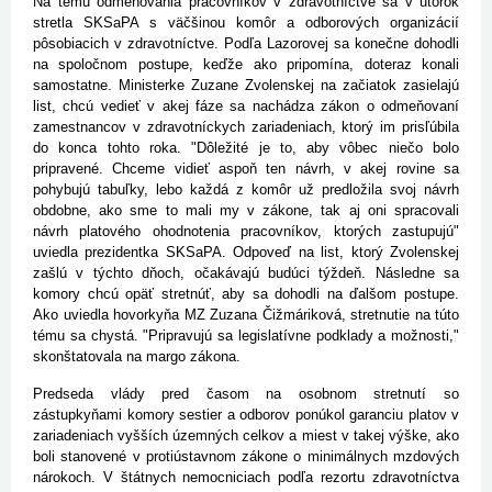
Na tému odmeňovania pracovníkov v zdravotníctve sa v utorok
stretla SKSaPA s väčšinou komôr a odborových organizácií
pôsobiacich v zdravotníctve. Podľa Lazorovej sa konečne dohodli
na spoločnom postupe, keďže ako pripomína, doteraz konali
samostatne. Ministerke Zuzane Zvolenskej na začiatok zasielajú
list, chcú vedieť v akej fáze sa nachádza zákon o odmeňovaní
zamestnancov v zdravotníckych zariadeniach, ktorý im prisľúbila
do konca tohto roka. "Dôležité je to, aby vôbec niečo bolo
pripravené. Chceme vidieť aspoň ten návrh, v akej rovine sa
pohybujú tabuľky, lebo každá z komôr už predložila svoj návrh
obdobne, ako sme to mali my v zákone, tak aj oni spracovali
návrh platového ohodnotenia pracovníkov, ktorých zastupujú"
uviedla prezidentka SKSaPA. Odpoveď na list, ktorý Zvolenskej
zašlú v týchto dňoch, očakávajú budúci týždeň. Následne sa
komory chcú opäť stretnúť, aby sa dohodli na ďalšom postupe.
Ako uviedla hovorkyňa MZ Zuzana Čižmáriková, stretnutie na túto
tému sa chystá. "Pripravujú sa legislatívne podklady a možnosti,"
skonštatovala na margo zákona.
Predseda vlády pred časom na osobnom stretnutí so
zástupkyňami komory sestier a odborov ponúkol garanciu platov v
zariadeniach vyšších územných celkov a miest v takej výške, ako
boli stanovené v protiústavnom zákone o minimálnych mzdových
nárokoch. V štátnych nemocniciach podľa rezortu zdravotníctva