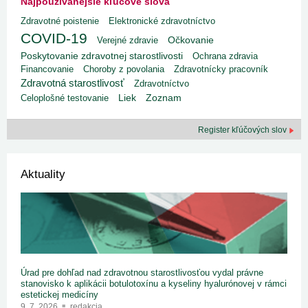
Najpoužívanejšie kľúčové slová
Zdravotné poistenie
Elektronické zdravotníctvo
COVID-19
Verejné zdravie
Očkovanie
Poskytovanie zdravotnej starostlivosti
Ochrana zdravia
Financovanie
Choroby z povolania
Zdravotnícky pracovník
Zdravotná starostlivosť
Zdravotníctvo
Liek
Celoplošné testovanie
Zoznam
Register kľúčových slov
Aktuality
Úrad pre dohľad nad zdravotnou starostlivosťou vydal právne
stanovisko k aplikácii botulotoxínu a kyseliny hyalurónovej v rámci
estetickej medicíny
9. 7. 2026
redakcia