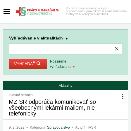
Portál určený zdravotníckym
pracovníkom, právnikom a zamestnancom
štátnych a verejných inštitúcií
Vyhľadávanie
v aktualitách
Rozšírené
VYHĽADAŤ
vyhľadávanie
Aktuality
Hlavná stránka
MZ SR odporúča komunikovať so
všeobecnými lekármi mailom, nie
telefonicky
9. 2. 2022
Kategória:
Spravodajstvo
Autor/i: TASR