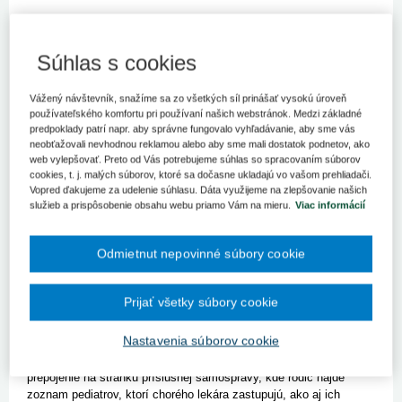
Pacienti by mali pri komunikácii s ambulanciami
všeobecných lekárov uprednostniť mailovú komunikáciu pred
telefonickou. Informácie o postupoch pri ochorení COVID-19,
Súhlas s cookies
ako aj fungovaní jednotlivých ambulancií možno nájsť po
novom aj na webe korona.gov.sk. Opatrenia pripravilo
Vážený návštevník, snažíme sa zo všetkých síl prinášať vysokú úroveň
Ministerstvo zdravotníctva (MZ) SR v spolupráci so
používateľského komfortu pri používaní našich webstránok. Medzi základné
samosprávami s cieľom podporiť ambulantný sektor.
predpoklady patrí napr. aby správne fungovalo vyhľadávanie, aby sme vás
neobťažovali nevhodnou reklamou alebo aby sme mali dostatok podnetov, ako
MZ SR výrazne odporúča uprednostniť mailovú komunikáciu, a ak
web vylepšovať. Preto od Vás potrebujeme súhlas so spracovaním súborov
lekár do 24, prípadne 48 hodín neodpíše, obrátiť sa na web
cookies, t. j. malých súborov, ktoré sa dočasne ukladajú vo vašom prehliadači.
korona.gov.sk alebo na stránky samospráv. "Na stránke
Vopred ďakujeme za udelenie súhlasu. Dáta využijeme na zlepšovanie našich
služieb a prispôsobenie obsahu webu priamo Vám na mieru.
Viac informácií
korona.gov.sk od pondelka (7. 2.) pribudli dva vstupy – som
COVID pozitívny a Môj lekár je nedostupný," priblížila generálna
riaditeľka sekcie krízového riadenia MZ SR Ildikó Kukanová.
Odmietnut nepovinné súbory cookie
Postupy pre pozitívnych na ochorenie COVID-19 sú rozdelené pre
deti a dospelých.
Oblasť zameraná na zdravotnú starostlivosť pre neplnoletú
Prijať všetky súbory cookie
mládež ponúka prepojenie na stránku pediatridetom.sk. Hlavná
odborníčka MZ SR pre všeobecnú starostlivosť o deti a dorast
Nastavenia súborov cookie
Elena Prokopová priblížila, že stránka rodičom ponúka informácie,
čo robiť, ak sa nemôžu dovolať pediatrovi. Zároveň ponúka
prepojenie na stránku príslušnej samosprávy, kde rodič nájde
zoznam pediatrov, ktorí chorého lekára zastupujú, ako aj ich