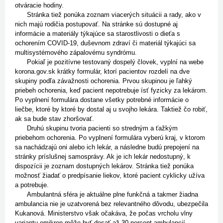
otváracie hodiny.
Stránka tiež ponúka zoznam viacerých situácii a rady, ako v
nich majú rodičia postupovať. Na stránke sú dostupné aj
informácie a materiály týkajúce sa starostlivosti o dieťa s
ochorením COVID-19, duševnom zdraví či materiál týkajúci sa
multisystémového zápalovému syndrómu.
Pokiaľ je pozitívne testovaný dospelý človek, vyplní na webe
korona.gov.sk krátky formulár, ktorí pacientov rozdelí na dve
skupiny podľa závažnosti ochorenia. Prvou skupinou je ľahký
priebeh ochorenia, keď pacient nepotrebuje ísť fyzicky za lekárom.
Po vyplnení formulára dostane všetky potrebné informácie o
liečbe, ktoré by ktoré by dostal aj u svojho lekára. Taktiež čo robiť,
ak sa bude stav zhoršovať.
Druhú skupinu tvoria pacienti so stredným a ťažkým
priebehom ochorenia. Po vyplnení formulára vyberú kraj, v ktorom
sa nachádzajú oni alebo ich lekár, a následne budú prepojení na
stránky príslušnej samosprávy. Ak je ich lekár nedostupný, k
dispozícii je zoznam dostupných lekárov. Stránka tiež ponúka
možnosť žiadať o predpísanie liekov, ktoré pacient cyklicky užíva
a potrebuje.
Ambulantná sféra je aktuálne plne funkčná a takmer žiadna
ambulancia nie je uzatvorená bez relevantného dôvodu, ubezpečila
Kukanová. Ministerstvo však očakáva, že počas vrcholu vlny
variantu omikron môže byť desať až 30 percent ambulancií