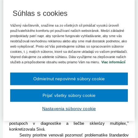
Viac ako 500 odborníkov z radov lekárov, sestier a medicínsko–
technických pracovníkov sa vo štvrtok (7.12.) zišlo v Mestskom
Súhlas s cookies
divadle v Levoči na 27. ročníku Levočského lekárskeho dňa.
Levoča 8. decembra (TASR) - Zároveň sa zúčastnili IX. Odbornej
Vážený návštevník, snažíme sa zo všetkých síl prinášať vysokú úroveň
konferencie sestier a medicínsko-technických pracovníkov pri
používateľského komfortu pri používaní našich webstránok. Medzi základné
príležitosti 117. výročia vzniku nemocnice, ktoré organizovala
predpoklady patrí napr. aby správne fungovalo vyhľadávanie, aby sme vás
Všeobecná nemocnica s poliklinikou Levoča. "Počas odborných
neobťažovali nevhodnou reklamou alebo aby sme mali dostatok podnetov, ako
web vylepšovať. Preto od Vás potrebujeme súhlas so spracovaním súborov
seminárov si lekárski odborníci vymenili skúsenosti a nové
cookies, t. j. malých súborov, ktoré sa dočasne ukladajú vo vašom prehliadači.
poznatky z rôznych odborov, sestry a medicínsko-technickí
Vopred ďakujeme za udelenie súhlasu. Dáta využijeme na zlepšovanie našich
pracovníci z oblasti ošetrovateľskej starostlivosti, rôznych
služieb a prispôsobenie obsahu webu priamo Vám na mieru.
Viac informácií
spoločných liečebných a vyšetrovacích zložiek," uviedla
hovorkyňa nemocnice Alžbeta Sivá.
V Levoči odzneli prednášky z rôznych špecializačných
Odmietnut nepovinné súbory cookie
odborov a od prednášajúcich z Univerzitnej nemocnice Košice,
Fakultnej nemocnice Prešov, Ústrednej vojenskej nemocnice v
Ružomberku, Železničného zdravotníctva Košice, Šrobárovho
Prijať všetky súbory cookie
ústavu detskej tuberkulózy, Laboratoře AGEL i lekárov a sestier
z levočskej nemocnice. "Lekárske publikum najviac oslovili
Nastavenia súborov cookie
odborné výklady o mnohopočetných hemangiómoch
u novorodencov, bolestiach hlavy v detskom veku a súčasných
postupoch v diagnostike a liečbe sklerózy multiplex,"
konkretizovala Sivá.
Sestry prioritne venovali pozornosť problematike štandardov