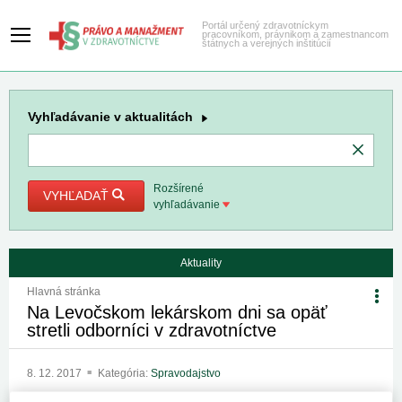
Portál určený zdravotníckym
pracovníkom, právnikom a zamestnancom
štátnych a verejných inštitúcií
Vyhľadávanie
v aktualitách
Rozšírené
VYHĽADAŤ
vyhľadávanie
Aktuality
Hlavná stránka
Na Levočskom lekárskom dni sa opäť
stretli odborníci v zdravotníctve
8. 12. 2017
Kategória:
Spravodajstvo