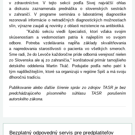
v zdravotníctve. V tejto sekcii podľa Sivej najväčší ohlas
a diskusiu zaznamenala prednáška o slovenských sestrách
v zahraničí. V programe seminára o laboratórnej diagnostike
rezonovali informácie o netradičných diagnostických možnostiach
slín, výrazne zaujali aj novinky z oblasti rezistencie na antibiotiká.
"Každú sekciu viedli špecialisti, ktorí vďaka svojim
skúsenostiam a vedomostiam patria k najlepším vo svojom
odbore. Potreba vzdelávania napĺňa základy skvalitňovania
a napredovania starostlivosti o pacienta vo všetkých smeroch.
Sme radi, že do Levoče každoročne príde odborná verejnosť nielen
zo Slovenska ale aj zo zahraničia," konštatoval primár tamojšieho
detského oddelenia Martin Tkáč. Podujatie podľa neho patrí k
tým najdôležitejším, ktoré sa organizujú v regióne Spiš a má svoju
dlhoročnú tradíciu.
Publikovanie alebo ďalšie šírenie správ zo zdrojov TASR je bez
predchádzajúceho písomného súhlasu TASR porušením
autorského zákona.
Bezplatný odpovedný servis pre predplatiteľov