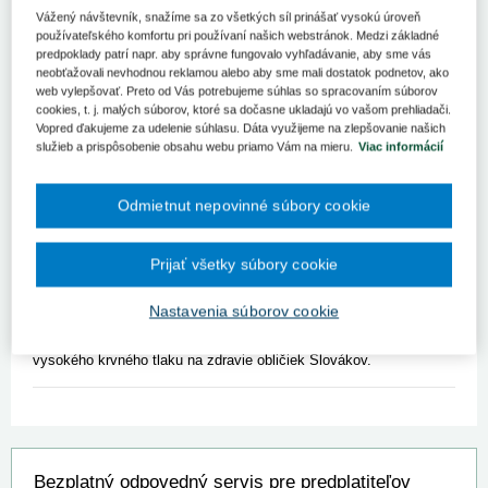
Zvýšená potreba dialýzy medzi staršími pacientmi v Slovenskej
Vážený návštevník, snažíme sa zo všetkých síl prinášať vysokú úroveň
republike je primárne spôsobená nárastom komplikácií z cukrovky.
používateľského komfortu pri používaní našich webstránok. Medzi základné
predpoklady patrí napr. aby správne fungovalo vyhľadávanie, aby sme vás
Podľa najnovšej správy Národného centra zdravotníckych
neobťažovali nevhodnou reklamou alebo aby sme mali dostatok podnetov, ako
informácií sa v roku 2024 počet osôb na pravidelnej dialyzačnej
web vylepšovať. Preto od Vás potrebujeme súhlas so spracovaním súborov
liečbe zvýšil o 2,7 % oproti predchádzajúcemu roku, pričom
cookies, t. j. malých súborov, ktoré sa dočasne ukladajú vo vašom prehliadači.
diabetes je hlavnou príčinou poškodenia obličiek.
Vopred ďakujeme za udelenie súhlasu. Dáta využijeme na zlepšovanie našich
služieb a prispôsobenie obsahu webu priamo Vám na mieru.
Viac informácií
Napriek celkovému poklesu počtu sledovaných pacientov v
nefrologických ambulanciách, najmä medzi deťmi a mladistvými,
výskyt dialýz medzi dospelými nad 19 rokov narastá. V
Odmietnut nepovinné súbory cookie
súčasnosti prebieha dialýza najčastejšie u pacientov vo veku 70 a
viac rokov.
Prijať všetky súbory cookie
Rastúci počet chorých na dialýze podporuje potrebu zvyšovania
kapacity dialyzačných stacionárov a transplantácií obličiek, pričom
Nastavenia súborov cookie
na transplantačnej listine je zaradených 372 osôb. Tento trend
jasne naznačuje dôsledky dlhodobého pôsobenia cukrovky a
vysokého krvného tlaku na zdravie obličiek Slovákov.
Bezplatný odpovedný servis pre predplatiteľov