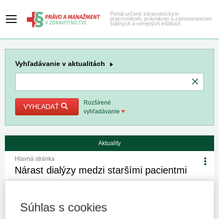
Portál určený zdravotníckym
pracovníkom, právnikom a zamestnancom
štátnych a verejných inštitúcií
Vyhľadávanie
v aktualitách
Rozšírené
VYHĽADAŤ
vyhľadávanie
Aktuality
Hlavná stránka
Nárast dialýzy medzi staršími pacientmi
11. 12. 2025
Kategória:
Spravodajstvo
Autor/i: redakcia
Zdroj:
NCZI
Súhlas s cookies