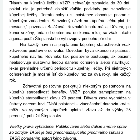
"Návrh na kúpeľnú liečbu VšZP schvaľuje spravidla do 30 dní,
pokiaľ nie je potrebné doložiť ďalšie podklady pre schválenie
kúpeľnej liečby. Termín pobytu si poistenec dohoduje priamo s
kúpeľným zariadením. Schválený návrh na kúpeľnú liečbu platí tri
mesiace," povedala Balážová. Rovnakú lehotu má aj Dôvera, po
konci sezóny, teda od septembra do konca roka, sa však takáto
agenda podľa Štepianského vybavuje v priebehu pár dní.
Nie každý návrh na preplatenie kúpeľnej starostlivosti však
zdravotné poisťovne schvália. Dôvodom býva ukončenie platnosti
kúpeľného návrhu. Rovnako tak poisťovne postupujú, ak pacient
neabsolvuje sústavnú liečbu daného ochorenia alebo navrhujúci
lekár prehliadne určenú periodicitu kúpeľnej liečby. Pri niektorých
ochoreniach je možné ísť do kúpeľov raz za dva roky, nie každý
rok.
Zdravotné poisťovne poskytujú niektorým poistencom na
kúpeľnú starostlivosť benefity. VšZP ponúka samoplatcom na
kúpeľnú starostlivosť zľavu 20 percent. Dôvera zase vychádza v
ústrety darcom krvi. "Naši poistenci – viacnásobní darcovia krvi si
môžu vo vybraných kúpeľoch uplatniť zľavu až do výšky 25
percent," priblížil Štepianský.
Všetky práva vyhradené. Publikovanie alebo ďalšie šírenie správ
zo zdrojov TASR je bez predchádzajúceho písomného súhlasu
TASR porušením autorského zákona.