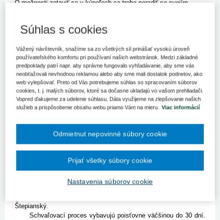
O možnosti zotaviť sa v kúpeľoch sa treba poradiť so svojím
ošetrujúcim lekárom. "Návrh na kúpeľnú starostlivosť vypisuje
odborný lekár, lekár poskytujúci všeobecnú ambulantnú
Súhlas s cookies
starostlivosť pre dospelých alebo všeobecný lekár pre deti a
dorast na základe nálezu príslušného lekára špecialistu," priblížila
hovorkyňa Všeobecnej zdravotnej poisťovne Petra Balážová.
Vážený návštevník, snažíme sa zo všetkých síl prinášať vysokú úroveň
používateľského komfortu pri používaní našich webstránok. Medzi základné
Bratislava 13. mája (TASR) - O možnosti zotaviť sa v kúpeľoch sa
predpoklady patrí napr. aby správne fungovalo vyhľadávanie, aby sme vás
neobťažovali nevhodnou reklamou alebo aby sme mali dostatok podnetov, ako
treba poradiť so svojím ošetrujúcim lekárom. "Návrh na kúpeľnú
web vylepšovať. Preto od Vás potrebujeme súhlas so spracovaním súborov
starostlivosť vypisuje odborný lekár, lekár poskytujúci všeobecnú
cookies, t. j. malých súborov, ktoré sa dočasne ukladajú vo vašom prehliadači.
ambulantnú starostlivosť pre dospelých alebo všeobecný lekár pre
Vopred ďakujeme za udelenie súhlasu. Dáta využijeme na zlepšovanie našich
deti a dorast na základe nálezu príslušného lekára špecialistu,"
služieb a prispôsobenie obsahu webu priamo Vám na mieru.
Viac informácií
priblížila hovorkyňa Všeobecnej zdravotnej poisťovne Petra
Balážová.
Zdravotné poisťovne uhrádzajú kúpeľnú starostlivosť dvoma
Odmietnut nepovinné súbory cookie
spôsobmi. Pri spôsobe úhrady typu A je zdravotná starostlivosť
plne hradená z verejného zdravotného poistenia a služby
čiastočne. Za tie si tak poistenec dopláca 1,66 eura na deň. Pri
Prijať všetky súbory cookie
spôsobe úhrady typu B je tiež plne hradená poskytnutá zdravotná
starostlivosť, ubytovanie a strava nie. "Spôsob úhrady závisí od
Nastavenia súborov cookie
indikačnej skupiny, ktorú lekár uvedie v návrhu na kúpeľnú liečbu,"
vysvetľuje PR špecialista zdravotnej poisťovne Dôvera Matej
Štepianský.
Schvaľovací proces vybavujú poisťovne väčšinou do 30 dní.