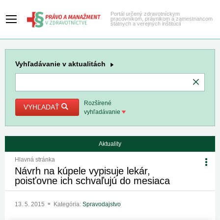
Portál určený zdravotníckym
pracovníkom, právnikom a zamestnancom
štátnych a verejných inštitúcií
Vyhľadávanie
v aktualitách
Rozšírené
VYHĽADAŤ
vyhľadávanie
Aktuality
Hlavná stránka
Návrh na kúpele vypisuje lekár,
poisťovne ich schvaľujú do mesiaca
13. 5. 2015
Kategória:
Spravodajstvo