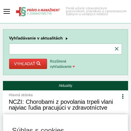
Portál určený zdravotníckym
pracovníkom, právnikom a zamestnancom
štátnych a verejných inštitúcií
Vyhľadávanie
v aktualitách
Rozšírené
VYHĽADAŤ
vyhľadávanie
Aktuality
Hlavná stránka
NCZI: Chorobami z povolania trpeli vlani
najviac ľudia pracujúci v zdravotníctve
28. 5. 2022
Kategória:
Spravodajstvo
Autor/i: TASR
Súhlas s cookies