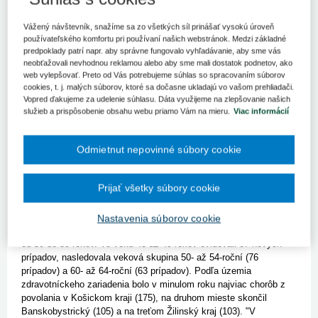
Bratislava 28. mája (TASR) - Chorobami z povolania trpeli
vlani najčastejšie ľudia pracujúci v zdravotníctve, ale aj
Vážený návštevník, snažíme sa zo všetkých síl prinášať vysokú úroveň
zamestnanci vo výrobe konštrukcií či vozidiel. Zdravie v práci
používateľského komfortu pri používaní našich webstránok. Medzi základné
si poškodili najmä pracujúci medzi 50. až 59. rokom života.
predpoklady patrí napr. aby správne fungovalo vyhľadávanie, aby sme vás
neobťažovali nevhodnou reklamou alebo aby sme mali dostatok podnetov, ako
Vyplýva to z dát Národného centra zdravotníckych informácií
web vylepšovať. Preto od Vás potrebujeme súhlas so spracovaním súborov
(NCZI).
Najvyšší výskyt chorôb z povolania bol v oblasti
cookies, t. j. malých súborov, ktoré sa dočasne ukladajú vo vašom prehliadači.
zdravotníctva, a to 163 nových prípadov. "V roku 2021 sa na
Vopred ďakujeme za udelenie súhlasu. Dáta využijeme na zlepšovanie našich
chorobách z povolania v zdravotníctve podpísala pandémia
služieb a prispôsobenie obsahu webu priamo Vám na mieru.
Viac informácií
COVID-19. NCZI eviduje 159 osôb, ktorým počas práce v
zdravotníctve vznikla choroba z povolania následkom infekcie
Odmietnut nepovinné súbory cookie
COVID-19," priblížila hovorkyňa NCZI Alžbeta Sivá s tým, že išlo
o 139 žien a 20 mužov.
Na druhom mieste z pohľadu výskytu
chorôb z povolania bola bližšie nešpecifikovaná výroba (38
Prijať všetky súbory cookie
prípadov), ďalej výroba kovových konštrukcií okrem strojov a
zariadení (37 prípadov), výroba motorových vozidiel, návesov,
prívesov (37 prípadov) alebo tiež iná ťažba a dobývanie (20
Nastavenia súborov cookie
prípadov).
Choroba z povolania postihla 101 pracujúcich vo veku
od 50 do 59 rokov. Vo veku 45 až 49 rokov evidovali 87 nových
prípadov, nasledovala veková skupina 50- až 54-roční (76
prípadov) a 60- až 64-roční (63 prípadov).
Podľa územia
zdravotníckeho zariadenia bolo v minulom roku najviac chorôb z
povolania v Košickom kraji (175), na druhom mieste skončil
Banskobystrický (105) a na treťom Žilinský kraj (103). "V