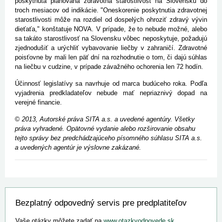
poskytnutá plánovaná zdravotná starostlivosť na Slovensku do
troch mesiacov od indikácie. "Oneskorenie poskytnutia zdravotnej
starostlivosti môže na rozdiel od dospelých ohroziť zdravý vývin
dieťaťa," konštatuje NOVA. V prípade, že to nebude možné, alebo
sa takáto starostlivosť na Slovensku vôbec neposkytuje, požadujú
zjednodušiť a urýchliť vybavovanie liečby v zahraničí. Zdravotné
poisťovne by mali len päť dní na rozhodnutie o tom, či dajú súhlas
na liečbu v cudzine, v prípade závažného ochorenia len 72 hodín.
Účinnosť legislatívy sa navrhuje od marca budúceho roka. Podľa
vyjadrenia predkladateľov nebude mať nepriaznivý dopad na
verejné financie.
©
2013, Autorské práva SITA a.s. a uvedené agentúry. Všetky
práva vyhradené. Opätovné vydanie alebo rozširovanie obsahu
tejto správy bez predchádzajúceho písomného súhlasu SITA a.s.
a uvedených agentúr je výslovne zakázané.
Bezplatný odpovedný servis pre predplatiteľov
Vaše otázky môžete zadať na
www.otazkyodpovede.sk
.