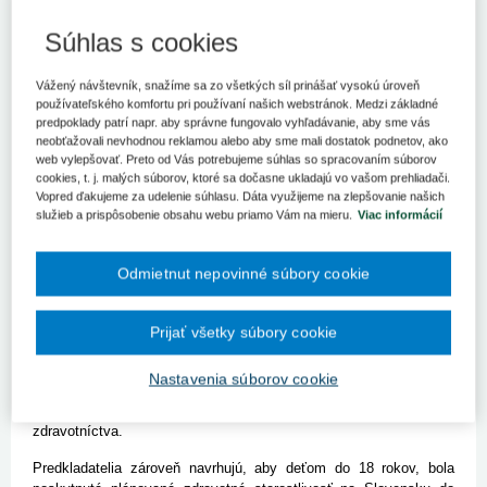
V prípade, že si to bude zdravotný stav dieťaťa vyžadovať,
zdravotná poisťovňa by mala uhrádzať v plnej výške
Súhlas s cookies
ambulantnú zdravotnú starostlivosť v domácom prostredí.
BRATISLAVA 11. novembra (SITA) - Návštevy všeobecných
Vážený návštevník, snažíme sa zo všetkých síl prinášať vysokú úroveň
lekárov v domácom prostredí, kratšie čakanie na operácie či
používateľského komfortu pri používaní našich webstránok. Medzi základné
predpoklady patrí napr. aby správne fungovalo vyhľadávanie, aby sme vás
jednoduchšie vybavovanie liečby v zahraničí. S takýmito návrhmi
neobťažovali nevhodnou reklamou alebo aby sme mali dostatok podnetov, ako
prichádza strana Nová väčšina (NOVA) v prípade poskytovania
web vylepšovať. Preto od Vás potrebujeme súhlas so spracovaním súborov
zdravotnej starostlivosti pre deti. Zmeny predkladá do parlamentu
cookies, t. j. malých súborov, ktoré sa dočasne ukladajú vo vašom prehliadači.
v rámci návrhu novely zákona o rozsahu zdravotnej starostlivosti.
Vopred ďakujeme za udelenie súhlasu. Dáta využijeme na zlepšovanie našich
služieb a prispôsobenie obsahu webu priamo Vám na mieru.
Viac informácií
Ako predkladatelia konštatujú, keď má dieťa napríklad vysokú
horúčku, je preprava k lekárovi a následné čakanie v ambulancii
pre neho veľkou záťažou. "V prípade častých infekčných ochorení
Odmietnut nepovinné súbory cookie
u detí môže navyše choré dieťa nakaziť ďalšie deti v čakárni
lekára," uvádza skupina poslancov v návrhu s tým, že návšteva
v domácom prostredí dieťaťa je v mnohých prípadoch
Prijať všetky súbory cookie
najvhodnejšia. Legislatívu chcú upraviť tak, aby zdravotné
poisťovne boli povinné plne uhradiť návštevu všeobecného lekára
Nastavenia súborov cookie
doma u dieťaťa do 11 rokov veku, ak si to jeho stav bude
vyžadovať. Minimálnu výšku takejto úhrady má určiť ministerstvo
zdravotníctva.
Predkladatelia zároveň navrhujú, aby deťom do 18 rokov, bola