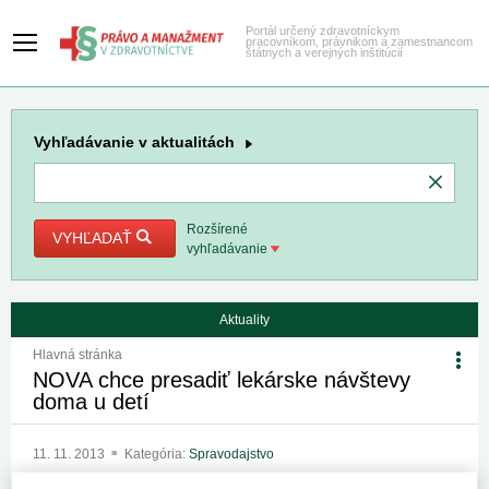
Portál určený zdravotníckym
pracovníkom, právnikom a zamestnancom
štátnych a verejných inštitúcií
Vyhľadávanie
v aktualitách
Rozšírené
VYHĽADAŤ
vyhľadávanie
Aktuality
Hlavná stránka
NOVA chce presadiť lekárske návštevy
doma u detí
11. 11. 2013
Kategória:
Spravodajstvo