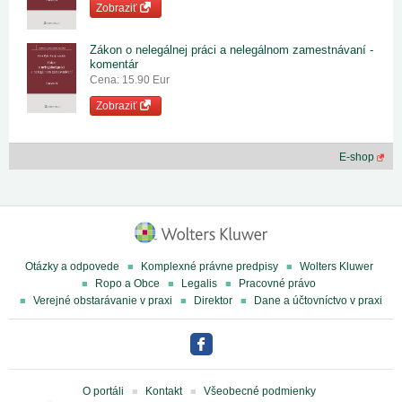
Zobraziť
Zákon o nelegálnej práci a nelegálnom zamestnávaní -
komentár
Cena: 15.90 Eur
Zobraziť
E-shop
Otázky a odpovede
Komplexné právne predpisy
Wolters Kluwer
Ropo a Obce
Legalis
Pracovné právo
Verejné obstarávanie v praxi
Direktor
Dane a účtovníctvo v praxi
O portáli
Kontakt
Všeobecné podmienky