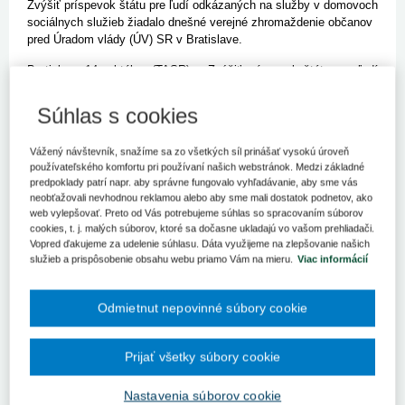
Zvýšiť príspevok štátu pre ľudí odkázaných na služby v domovoch
sociálnych služieb žiadalo dnešné verejné zhromaždenie občanov
pred Úradom vlády (ÚV) SR v Bratislave.
Bratislava 14. októbra (TASR) –
Zvýšiť príspevok štátu pre ľudí
odkázaných na služby v domovoch sociálnych služieb žiadalo
dnešné verejné zhromaždenie občanov pred Úradom vlády (ÚV)
Súhlas s cookies
SR v Bratislave. Požadujú tiež to, aby štát prevzal na seba
zodpovednosť za financovanie súkromných aj verejných zariadení,
Vážený návštevník, snažíme sa zo všetkých síl prinášať vysokú úroveň
ktoré sa starajú o ľudí odkázaných na ich pomoc. O tejto
používateľského komfortu pri používaní našich webstránok. Medzi základné
problematike s nimi po dnešnom rokovaní vlády bude rokovať aj
predpoklady patrí napr. aby správne fungovalo vyhľadávanie, aby sme vás
minister práce Ján Richter (Smer-SD), bližšie stanovisko poskytne
neobťažovali nevhodnou reklamou alebo aby sme mali dostatok podnetov, ako
po stretnutí.
web vylepšovať. Preto od Vás potrebujeme súhlas so spracovaním súborov
"Žiadame, aby príspevok, ktorý teraz dostávame, 320 eur na
cookies, t. j. malých súborov, ktoré sa dočasne ukladajú vo vašom prehliadači.
mesiac, bol zvýšený, pretože aj minimálna mzda má byť od
Vopred ďakujeme za udelenie súhlasu. Dáta využijeme na zlepšovanie našich
januára 405 eur. Ak nás zákon núti a zaväzuje, aby sme na
služieb a prispôsobenie obsahu webu priamo Vám na mieru.
Viac informácií
jedného odkázaného človeka mali v zariadení 1,2 opatrovateľa, tak
je potrebné, aby sa ten príspevok zvýšil," vysvetlila predsedníčka
Odmietnut nepovinné súbory cookie
Asociácie poskytovateľov sociálnych služieb (APSS) Milada
Dobrotková.
Štát by mal podľa nej prevziať financovanie niektorých druhov
Prijať všetky súbory cookie
sociálnych služieb, ktoré dnes zastrešujú vyššie územné celky
(VÚC). "Každý si nastaví systém financovania inak a stáva sa, že
Nastavenia súborov cookie
odkázaný senior zomrie bez pomoci, vôbec sa jej nedočká,