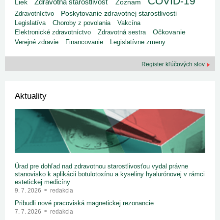
COVID-19
Zdravotná starostlivosť
Liek
Zoznam
Poskytovanie zdravotnej starostlivosti
Zdravotníctvo
Legislatíva
Choroby z povolania
Vakcína
Elektronické zdravotníctvo
Zdravotná sestra
Očkovanie
Verejné zdravie
Financovanie
Legislatívne zmeny
Register kľúčových slov
Aktuality
Úrad pre dohľad nad zdravotnou starostlivosťou vydal právne
stanovisko k aplikácii botulotoxínu a kyseliny hyalurónovej v rámci
estetickej medicíny
9. 7. 2026
redakcia
Pribudli nové pracoviská magnetickej rezonancie
7. 7. 2026
redakcia