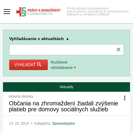
Portál určený zdravotníckym
pracovníkom, právnikom a zamestnancom
štátnych a verejných inštitúcií
Vyhľadávanie
v aktualitách
Rozšírené
VYHĽADAŤ
vyhľadávanie
Aktuality
Hlavná stránka
Občania na zhromaždení žiadali zvýšenie
platieb pre domovy sociálnych služieb
14. 10. 2015
Kategória:
Spravodajstvo