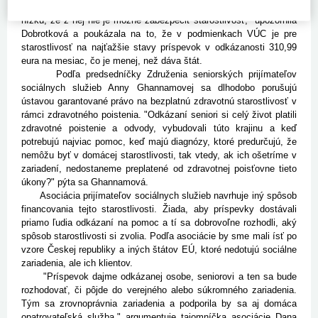
pretože čaká na pomoc aj desať mesiacov. Alebo ju dostane tak
nízku, že z nej nie je možné zabezpečiť starostlivosť," upozornila
Dobrotková a poukázala na to, že v podmienkach VÚC je pre
starostlivosť na najťažšie stavy príspevok v odkázanosti 310,99
eura na mesiac, čo je menej, než dáva štát.
Podľa predsedníčky Združenia seniorských prijímateľov
sociálnych služieb Anny Ghannamovej sa dlhodobo porušujú
ústavou garantované právo na bezplatnú zdravotnú starostlivosť v
rámci zdravotného poistenia. "Odkázaní seniori si celý život platili
zdravotné poistenie a odvody, vybudovali túto krajinu a keď
potrebujú najviac pomoc, keď majú diagnózy, ktoré predurčujú, že
nemôžu byť v domácej starostlivosti, tak vtedy, ak ich ošetríme v
zariadení, nedostaneme preplatené od zdravotnej poisťovne tieto
úkony?" pýta sa Ghannamová.
Asociácia prijímateľov sociálnych služieb navrhuje iný spôsob
financovania tejto starostlivosti. Žiada, aby príspevky dostávali
priamo ľudia odkázaní na pomoc a tí sa dobrovoľne rozhodli, aký
spôsob starostlivosti si zvolia. Podľa asociácie by sme mali ísť po
vzore Českej republiky a iných štátov EÚ, ktoré nedotujú sociálne
zariadenia, ale ich klientov.
"Príspevok dajme odkázanej osobe, seniorovi a ten sa bude
rozhodovať, či pôjde do verejného alebo súkromného zariadenia.
Tým sa zrovnoprávnia zariadenia a podporila by sa aj domáca
opatrovateľská služba," argumentuje tajomníčka asociácie Dana