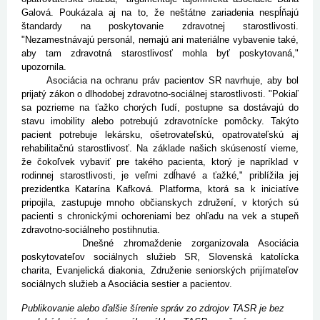
Galová. Poukázala aj na to, že neštátne zariadenia nespĺňajú
štandardy na poskytovanie zdravotnej starostlivosti.
"Nezamestnávajú personál, nemajú ani materiálne vybavenie také,
aby tam zdravotná starostlivosť mohla byť poskytovaná,"
upozornila.
Asociácia na ochranu práv pacientov SR navrhuje, aby bol
prijatý zákon o dlhodobej zdravotno-sociálnej starostlivosti. "Pokiaľ
sa pozrieme na ťažko chorých ľudí, postupne sa dostávajú do
stavu imobility alebo potrebujú zdravotnícke pomôcky. Takýto
pacient potrebuje lekársku, ošetrovateľskú, opatrovateľskú aj
rehabilitačnú starostlivosť. Na základe našich skúseností vieme,
že čokoľvek vybaviť pre takého pacienta, ktorý je napríklad v
rodinnej starostlivosti, je veľmi zdĺhavé a ťažké," priblížila jej
prezidentka Katarína Kafková. Platforma, ktorá sa k iniciatíve
pripojila, zastupuje mnoho občianskych združení, v ktorých sú
pacienti s chronickými ochoreniami bez ohľadu na vek a stupeň
zdravotno-sociálneho postihnutia.
Dnešné zhromaždenie zorganizovala Asociácia
poskytovateľov sociálnych služieb SR, Slovenská katolícka
charita, Evanjelická diakonia, Združenie seniorských prijímateľov
sociálnych služieb a Asociácia sestier a pacientov.
Publikovanie alebo ďalšie šírenie správ zo zdrojov TASR je bez