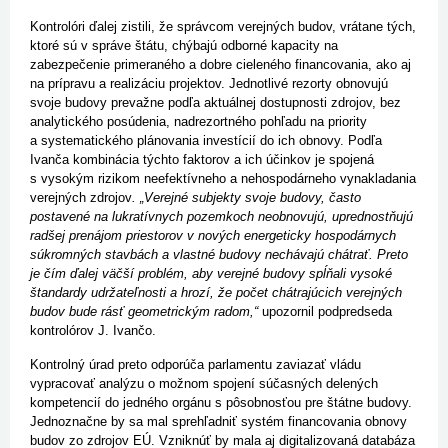
Kontrolóri ďalej zistili, že správcom verejných budov, vrátane tých,
ktoré sú v správe štátu, chýbajú odborné kapacity na
zabezpečenie primeraného a dobre cieleného financovania, ako aj
na prípravu a realizáciu projektov. Jednotlivé rezorty obnovujú
svoje budovy prevažne podľa aktuálnej dostupnosti zdrojov, bez
analytického posúdenia, nadrezortného pohľadu na priority
a systematického plánovania investícií do ich obnovy. Podľa
Ivanča kombinácia týchto faktorov a ich účinkov je spojená
s vysokým rizikom neefektívneho a nehospodárneho vynakladania
verejných zdrojov
. „Verejné subjekty svoje budovy, často
postavené na lukratívnych pozemkoch neobnovujú, uprednostňujú
radšej prenájom priestorov v nových energeticky hospodárnych
súkromných stavbách a vlastné budovy nechávajú chátrať. Preto
je čím ďalej väčší problém, aby verejné budovy spĺňali vysoké
štandardy udržateľnosti a hrozí, že počet chátrajúcich verejných
budov bude rásť geometrickým radom,“
upozornil podpredseda
kontrolórov J. Ivančo.
Kontrolný úrad preto odporúča parlamentu zaviazať vládu
vypracovať analýzu o možnom spojení súčasných delených
kompetencií do jedného orgánu s pôsobnosťou pre štátne budovy.
Jednoznačne by sa mal sprehľadniť systém financovania obnovy
budov zo zdrojov EÚ. Vzniknúť by mala aj digitalizovaná databáza