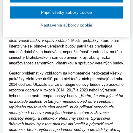
bolo nedostatočné a podporné nástroje boli roztrieštené medzi
viacerými rezortmi, pričom samotné financie na obnovu budov
Prijať všetky súbory cookie
poskytovalo viac ako 15 subjektov. Presúvanie kompetencií po
politických zásahoch viedlo k ďalšej roztrieštenosti, a tým
neprehľadnosti financovania,“
uviedol podpredseda NKÚ Jaroslav
Nastavenia súborov cookie
Ivančo a za negatívum označil aj to,
„že len formálne
monitorujeme výsledky a chýbajú aj plány z hľadiska energetickej
efektívnosti budov v správe štátu.
“ Medzi prekážky, ktoré bránili
intenzívnejšej obnove verejných budov patrili tiež chýbajúca
národná databáza o budovách, nepoužiteľnosť eurofondov na túto
činnosť v Bratislavskom samosprávnom kraji, ako aj nízka
angažovanosť samotných vlastníkov a správcov verejných budov.
Gestor problematiky vzhľadom na kompetencie nedokázal všetky
prekážky efektívne riešiť, preto niektoré z nich pretrvávajú od roku
2014 dodnes. Ukázalo sa, že stratégie obnovy budov vypracované
rezortom dopravy v rokoch 2014, 2017 a 2020 neboli výraznou
hybnou silou rastu tempa obnovy budov.
„Verím, že verejný sektor
na základe udalostí ostatných mesiacov, keď sme svedkami
rapídneho zvyšovania cien energií, bude prijímať rozhodnutia
smerujúce k obnove verejných budov s cieľom znižovania
spotreby energií a celkovo k efektívnej správe. Správcovia
štátnych budov by v tom mali byť aktívnejší a pripraviť nové
opatrenia, ktoré zvýšia hospodárnosť správy a prevádzky, ako aj