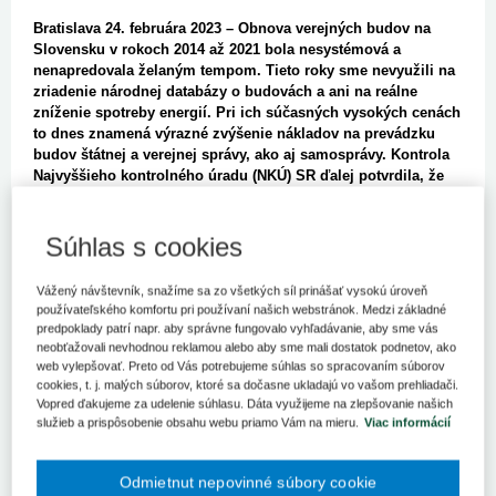
Bratislava 24. februára 2023 – Obnova verejných budov na
Slovensku v rokoch 2014 až 2021 bola nesystémová a
nenapredovala želaným tempom. Tieto roky sme nevyužili na
zriadenie národnej databázy o budovách a ani na reálne
zníženie spotreby energií. Pri ich súčasných vysokých cenách
to dnes znamená výrazné zvýšenie nákladov na prevádzku
budov štátnej a verejnej správy, ako aj samosprávy. Kontrola
Najvyššieho kontrolného úradu (NKÚ) SR ďalej potvrdila, že
roztrieštenosť financovania a nastavený systém zberu dát mali
nepriaznivý dosah na presnosť, spoľahlivosť a kvalitu
vykazovaných údajov.
Súhlas s cookies
Paradoxom tiež bolo, že Ministerstvo dopravy SR ako gestor
Vážený návštevník, snažíme sa zo všetkých síl prinášať vysokú úroveň
energetickej hospodárnosti budov nemalo v kontrolovanom
používateľského komfortu pri používaní našich webstránok. Medzi základné
období až do prijatia Plánu obnovy a odolnosti priamy
predpoklady patrí napr. aby správne fungovalo vyhľadávanie, aby sme vás
finančný nástroj na obnovu verejných budov. Rezort tiež
neobťažovali nevhodnou reklamou alebo aby sme mali dostatok podnetov, ako
nemal k dispozícii relevantné údaje o financovaní a miere
web vylepšovať. Preto od Vás potrebujeme súhlas so spracovaním súborov
obnovy verejných budov.
cookies, t. j. malých súborov, ktoré sa dočasne ukladajú vo vašom prehliadači.
Vopred ďakujeme za udelenie súhlasu. Dáta využijeme na zlepšovanie našich
služieb a prispôsobenie obsahu webu priamo Vám na mieru.
Viac informácií
„Kontrola NKÚ zameraná na obnovu verejných budov, a v tom
osobitne štátnych, ukázala, že financovanie z verejných zdrojov
Odmietnut nepovinné súbory cookie