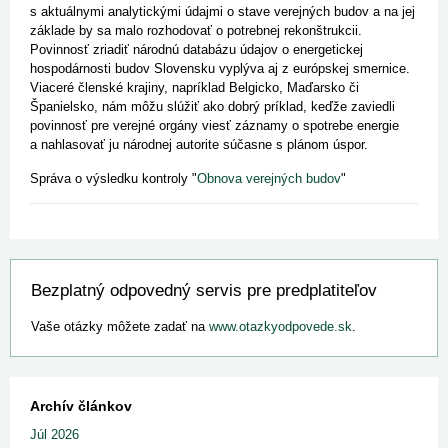
s aktuálnymi analytickými údajmi o stave verejných budov a na jej
základe by sa malo rozhodovať o potrebnej rekonštrukcii.
Povinnosť zriadiť národnú databázu údajov o energetickej
hospodárnosti budov Slovensku vyplýva aj z európskej smernice.
Viaceré členské krajiny, napríklad Belgicko, Maďarsko či
Španielsko, nám môžu slúžiť ako dobrý príklad, keďže zaviedli
povinnosť pre verejné orgány viesť záznamy o spotrebe energie
a nahlasovať ju národnej autorite súčasne s plánom úspor.
Správa o výsledku kontroly "
Obnova verejných budov
"
Bezplatný odpovedný servis pre predplatiteľov
Vaše otázky môžete zadať na
www.otazkyodpovede.sk
.
Archív článkov
Júl 2026