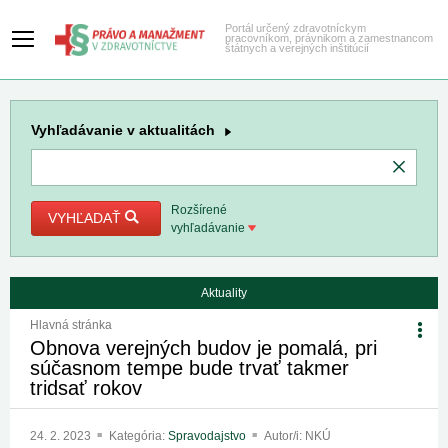
Portál určený zdravotníckym
pracovníkom, právnikom a zamestnancom
štátnych a verejných inštitúcií
Vyhľadávanie
v aktualitách
Rozšírené
VYHĽADAŤ
vyhľadávanie
Aktuality
Hlavná stránka
Obnova verejných budov je pomalá, pri
súčasnom tempe bude trvať takmer
tridsať rokov
24. 2. 2023
Kategória:
Spravodajstvo
Autor/i: NKÚ