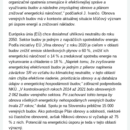
organizačné opatrenia smerujúce k efektívnejšej správe a
využívaniu budov a následne zmysluplnej obnove a plánom
znižovať energetickú náročnosť,“
podčiarkol J. Ivančo. Obnova
verejných budov má v kontexte aktuálnej situácie kľúčový význam
pri úspore energií a znižovaní nákladov.
Európska únia (EÚ) chce dosiahnuť uhlíkovú neutralitu do roku
2050. Sektor budov je jedným z najväčších spotrebiteľov energie.
Podľa iniciatívy EÚ „Vlna obnovy“ z roku 2020 je cieľom v oblasti
budov znížiť emisie skleníkových plynov o 60 %, znížiť ich
energetickú náročnosť o 14 % a zredukovať spotrebu energie na
vykurovanie a chladenie o 18 %.
„Napriek tomu, že zvyšovanie
energetickej efektívnosti budov je jedným z pilierov naplnenia
záväzkov SR vo vzťahu ku klimatickej neutralite, v tejto oblasti
nám chýba efektívne riadenie, prioritizácia obnovy a aj databáza
údajov o energetickej hospodárnosti budov,“
zdôraznil podpredseda
NKÚ.
„V kontrolovaných rokoch 2014 až 2021 bolo obnovených
2 062 budov verejného sektora. Pri zachovaní tohto tempa by
obnova všetkých energeticky nehospodárnych verejných budov
trvala 27 rokov,“
dodal. Spolu je na Slovensku približne 15 000
verejných budov. Ako potvrdzuje Plán obnovy a odolnosti, niektoré
sú čiastočne obnovené, avšak hĺbkovú obnovu si vyžaduje až 75
% z nich. Potenciál na energetickú úsporu je teda v tejto oblasti
výrazný.