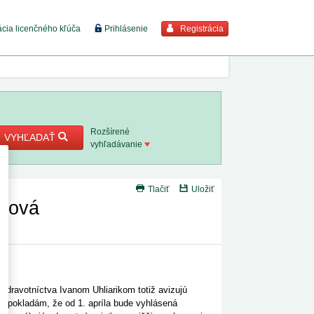
Registrácia
ácia licenčného kľúča
Prihlásenie
braziť viac
7. 8. 2026
Rozšírené
VYHĽADAŤ
vyhľadávanie
8. 8. 2026
Tlačiť
Uložiť
 18. 8.
jková
 2. 8.
1. 8. 2026
zdravotníctva Ivanom Uhliarikom totiž avizujú
1. 8. 2026
redpokladám, že od 1. apríla bude vyhlásená