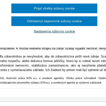
Ročník 2014
2016
ajková pohotovosť vo všetkých zdravotníckych lôžkových zariadeniach, ktorý
čína šesťmesačné prechodné obdobie na
Ročník 2013
2015
te vstupov," vyhlásil šéf odborárov Anton Szalay.
ronických služieb v elektronickej zdravotnej
Ročník 2012
2014
Prijať všetky súbory cookie
Ročník 2011
2013
TISLAVA 18. marca (SITA) - Slovenským zdravotníkom došla trpezlivosť. P
Ročník 2010
2012
nom Uhliarikom totiž avizujú štrajkovú pohotovosť. "Aj dnes nás minister zd
Ročník 2026
2011
Odmietnut nepovinné súbory cookie
apríla bude vyhlásená štrajková pohotovosť vo všetkých zdravotníckych l
2010
sťovne nižšie zmluvy pri raste vstupov," vyhlásil šéf odborárov Anton Szalay.
Nastavenia súborov cookie
krétna forma štrajkovej pohotovosti by pritom mala byť známa budúci ponde
de to spoločný tlak," skonštatoval. Naznačil však, že jednou z jej foriem by 
dverách ambulancií. Odborári sa zároveň dohodli, že 1. apríla uskutočni
omaždenie. K hrozbe reálneho štrajku sa zatiaľ Szalay vyjadriť nechcel, nevyl
ľa zdravotníkov je nevyhnutné, aby do zdravotníctva prišli nové zdroje. Sz
tneho rozpočtu, alebo dokonca formou pôžičky, ktorú by si zobral rezort zdr
nsformácie nemocníc, stabilizáciu zamestnancov, ako aj navýšenie platie
centa z vymeriavacieho základu. Ich žiadosti by pritom mali byť splnené už do
011, Autorské práva SITA a.s. a uvedené agentúry. Všetky práva vyhradené. Opätov
dchádzajúceho písomného súhlasu SITA a.s. a uvedených agentúr je výslovne zakázané.