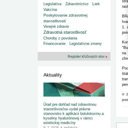
kategorizovaných liekov 1. 8....
štr
Od 1. augusta 2026 sa za
Liek
Legislatíva
Zdravotníctvo
1. 7. 2026
redakcia
ras
implementáciu nových elekt
Vakcína
Ministerstvo zdravotníctva zverejnilo aktualizovaný
knižke
zoznam kategori...
Poskytovanie zdravotnej
BRA
29. 6. 2026
redakcia
starostlivosti
Iva
Rezort zdravotníctva zverejnil zoznam
Verejné zdravie
1. 
kategorizovaných špeciálnych ...
Zdravotná starostlivosť
poi
29. 6. 2026
redakcia
Choroby z povolania
Výzva na podporu dostupnosti zdravotnej
Kon
starostlivosti v centrách z...
Financovanie
Legislatívne zmeny
"Bu
22. 6. 2026
redakcia
na 
Register kľúčových slov
zhr
Pod
štá
Aktuality
tra
per
© 2
pre
Úrad pre dohľad nad zdravotnou
starostlivosťou vydal právne
stanovisko k aplikácii botulotoxínu a
kyseliny hyalurónovej v rámci
estetickej medicíny
9. 7. 2026
redakcia