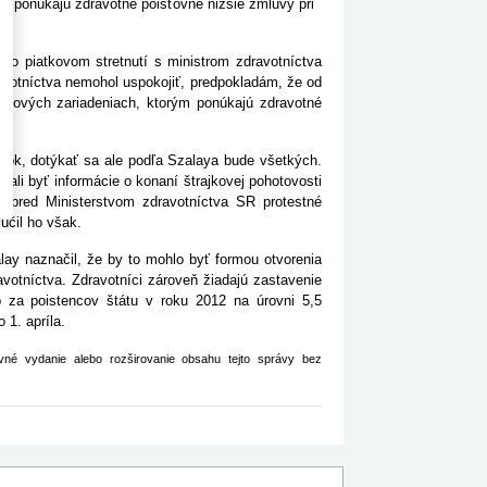
m ponúkajú zdravotné poisťovne nižšie zmluvy pri
o piatkovom stretnutí s ministrom zdravotníctva
ravotníctva nemohol uspokojiť, predpokladám, že od
ôžkových zariadeniach, ktorým ponúkajú zdravotné
lok, dotýkať sa ale podľa Szalaya bude všetkých.
mali byť informácie o konaní štrajkovej pohotovosti
a pred Ministerstvom zdravotníctva SR protestné
účil ho však.
alay naznačil, že by to mohlo byť formou otvorenia
avotníctva. Zdravotníci zároveň žiadajú zastavenie
b za poistencov štátu v roku 2012 na úrovni 5,5
 1. apríla.
né vydanie alebo rozširovanie obsahu tejto správy bez