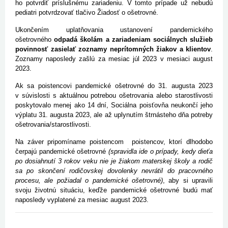
ho potvrdiť príslušnému zariadeniu. V tomto prípade už nebudú
pediatri potvrdzovať tlačivo Žiadosť o ošetrovné.
Ukončením uplatňovania ustanovení pandemického
ošetrovného
odpadá školám a zariadeniam sociálnych služieb
povinnosť zasielať zoznamy neprítomných žiakov a klientov
.
Zoznamy naposledy zašlú za mesiac júl 2023 v mesiaci august
2023.
Ak sa poistencovi pandemické ošetrovné do 31. augusta 2023
v súvislosti s aktuálnou potrebou ošetrovania alebo starostlivosti
poskytovalo menej ako 14 dní, Sociálna poisťovňa neukončí jeho
výplatu 31. augusta 2023, ale až uplynutím štrnásteho dňa potreby
ošetrovania/starostlivosti.
Na záver pripomíname poistencom poistencov, ktorí dlhodobo
čerpajú pandemické ošetrovné
(spravidla ide o prípady, kedy dieťa
po dosiahnutí 3 rokov veku nie je žiakom materskej školy a rodič
sa po skončení rodičovskej dovolenky nevrátil do pracovného
procesu, ale požiadal o pandemické ošetrovné)
, aby si upravili
svoju životnú situáciu, keďže pandemické ošetrovné budú mať
naposledy vyplatené za mesiac august 2023.