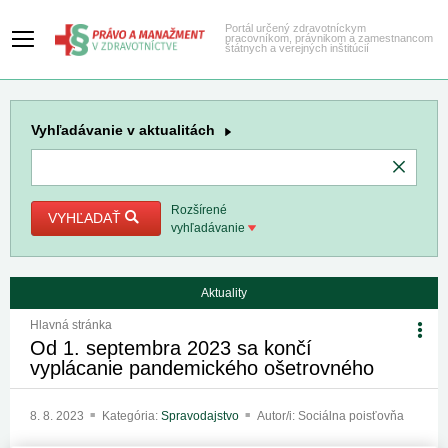
Portál určený zdravotníckym
pracovníkom, právnikom a zamestnancom
štátnych a verejných inštitúcií
Vyhľadávanie
v aktualitách
Rozšírené
VYHĽADAŤ
vyhľadávanie
Aktuality
Hlavná stránka
Od 1. septembra 2023 sa končí
vyplácanie pandemického ošetrovného
8. 8. 2023
Kategória:
Spravodajstvo
Autor/i: Sociálna poisťovňa