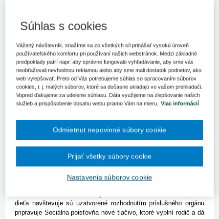
Sociálna poisťovňa upozorňuje poistencov, ktorí ešte
poberajú pandemické ošetrovné, že od 1. septembra 2023
prestane túto dávku vyplácať. Zrušenie pandemického
Súhlas s cookies
ošetrovného znamená, že od 1. septembra 2023 bude Sociálna
poisťovňa poskytovať ošetrovné pri ochorení člena rodiny
Vážený návštevník, snažíme sa zo všetkých síl prinášať vysokú úroveň
alebo starostlivosti o dieťa v rozsahu maximálne 14 dní pri
používateľského komfortu pri používaní našich webstránok. Medzi základné
jednej potrebe ošetrovania/starostlivosti. Pri každej potrebe
predpoklady patrí napr. aby správne fungovalo vyhľadávanie, aby sme vás
ošetrovania/starostlivosti sa bude nanovo posudzovať nárok
neobťažovali nevhodnou reklamou alebo aby sme mali dostatok podnetov, ako
na dávku, čiže sa ruší reťazenie ošetrovného uplatňované pri
web vylepšovať. Preto od Vás potrebujeme súhlas so spracovaním súborov
pandemickom ošetrovnom.
cookies, t. j. malých súborov, ktoré sa dočasne ukladajú vo vašom prehliadači.
Vopred ďakujeme za udelenie súhlasu. Dáta využijeme na zlepšovanie našich
Súčasne sa už
nebudú
používať tlačivá
Žiadosť o ošetrovné
služieb a prispôsobenie obsahu webu priamo Vám na mieru.
Viac informácií
(nárok uplatnený počas krízovej situácie)
a
Čestné vyhlásenie
k žiadosti o ošetrovné (na účely výplaty ošetrovného počas
Odmietnut nepovinné súbory cookie
krízovej situácie)
. Nárok na ošetrovné pri chorobe člena rodiny
alebo pri starostlivosti o dieťa z dôvodu, že má nariadené
karanténne opatrenie/izoláciu alebo že osoba, ktorá sa inak o dieťa
Prijať všetky súbory cookie
stará ochorela, budú potvrdzovať lekári na origináli tlačiva
Žiadosť
o ošetrovné
.
Nastavenia súborov cookie
Na situáciu, kedy poistenec potrebuje poskytovať starostlivosť
dieťaťu z dôvodu, že detské jasle, materská škola a škola, ktorú
dieťa navštevuje sú uzatvorené rozhodnutím príslušného orgánu
pripravuje Sociálna poisťovňa nové tlačivo, ktoré vyplní rodič a dá