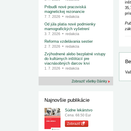
inš
Pribudli nové pracoviská
35,
magnetickej rezonancie
prí
7. 7. 2026
redakcia
Pub
Od júla platia nové podmienky
zák
mamografických vyšetrení
3. 7. 2026
redakcia
Reforma vzdelávania sestier
2. 7. 2026
redakcia
Zvýhodnené alebo bezplatné vstupy
do kultúrnych inštitúcií pre
Be
viacnásobných darcov krvi
1. 7. 2026
redakcia
Vaš
Zobraziť všetky články
Najnovšie publikácie
Súdne lekárstvo
Cena: 68.50 Eur
Zobraziť