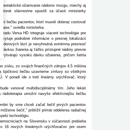
stereotaktické ožarovanie nádorov mozgu, miechy aj
torok slávnostne spustili za účasti ministerky
 liečbu pacientov, ktorí museli doteraz cestovať
 čase," uviedla ministerka.
radu Versa HD integruje viaceré technológie pre
kytuje podrobné informácie o presnej lokalizácii
enádorových lézií je nevyhnutná extrémna presnosť
u dávkou žiarenia aj ťažko prístupné nádory presne
u vytvárajú vysokú dávku ožiarenia, pričom šetria
zisku, zo svojich finančných zdrojov 4,5 milióna
na špičkovú liečbu uzavrieme zmluvy so všetkými
 V poradí ide o tretí lineárny urýchľovač, ktorý
venovať multidisciplinárny tím. Jeho lekári
 rádioterapia umožní navyše efektívnejšiu liečbu
bri by sme chceli začať liečiť prvých pacientov
ôžeme liečiť," priblížil primár oddelenia radiačnej
pelú technológiu.
emocniciach na Slovensku v súčasnosti prebieha
ilo 16 nových lineárnych urýchľovačov pre osem