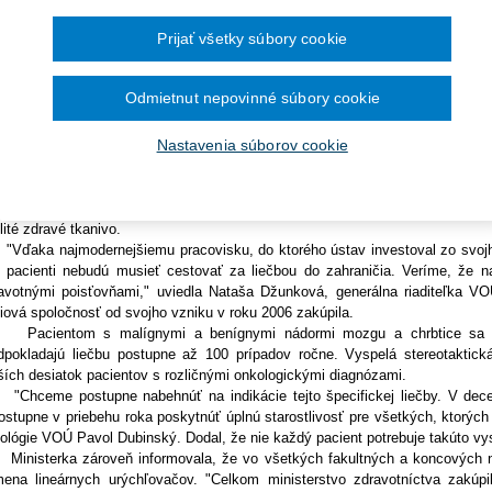
Ročník 2014
2016
čína šesťmesačné prechodné obdobie na
Ročník 2013
2015
ice 22. októbra (TASR) - Prístroj umožňuje vysoko presnú rádiochirurgiu a 
ronických služieb v elektronickej zdravotnej
Ročník 2012
2014
Prijať všetky súbory cookie
ch častí tela s presnosťou na desatiny milimetra. Do prevádzky ho v u
Ročník 2011
2013
avotníctva Andrey Kalavskej (nominantka Smeru-SD).
Ročník 2010
2012
cienti VOÚ tak dostanú rádioterapiu s najvyššou kvalitou a zároveň umožní
Ročník 2026
2011
Odmietnut nepovinné súbory cookie
zahraničia. Potrebnú zdravotnú starostlivosť tak dostanú v podstatne kratšom
2010
reotaktická rádiochirurgia spolu s lineárnym urýchľovačom najvyššieho 
Nastavenia súborov cookie
ročilé zobrazovanie, plánovanie liečby a samotné ožarovanie. Lekárom pos
vare nádorovej i nenádorovej lézie. Na ošetrenie niektorých nádorových a n
tavenia ožiarenia. Stereotaktická rádiochirurgia umožňuje zasiahnuť vysoko
ielenými lúčmi žiarenia, ktoré prichádzajú z rôznych rovín a v priesečník
lité zdravé tkanivo.
aka najmodernejšiemu pracovisku, do ktorého ústav investoval zo svojho 
, pacienti nebudú musieť cestovať za liečbou do zahraničia. Veríme, že 
avotnými poisťovňami," uviedla Nataša Džunková, generálna riaditeľka VOÚ.
iová spoločnosť od svojho vzniku v roku 2006 zakúpila.
ientom s malígnymi a benígnymi nádormi mozgu a chrbtice sa bude 
dpokladajú liečbu postupne až 100 prípadov ročne. Vyspelá stereotaktická
ších desiatok pacientov s rozličnými onkologickými diagnózami.
ceme postupne nabehnúť na indikácie tejto špecifickej liečby. V decem
ostupne v priebehu roka poskytnúť úplnú starostlivosť pre všetkých, ktorých m
ológie VOÚ Pavol Dubinský. Dodal, že nie každý pacient potrebuje takúto vys
isterka zároveň informovala, že vo všetkých fakultných a koncových n
ena lineárnych urýchľovačov. "Celkom ministerstvo zdravotníctva zakúp