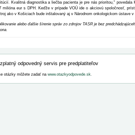
titúcií. Kvalitná diagnostika a liečba pacienta je pre nás prioritou," poveda
7 milióna eur s DPH. Keďže v prípade VOÚ ide o akciovú spoločnosť, prístr
stroj ako v Košiciach bude inštalovaný aj v Národnom onkologickom ústave v 
likovanie alebo ďalšie šírenie správ zo zdrojov TASR je bez predchádzajú
ona.
zplatný odpovedný servis pre predplatiteľov
e otázky môžete zadať na
www.otazkyodpovede.sk
.