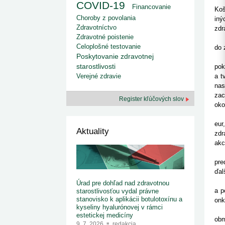
kategorizovaných liekov 1. 8....
COVID-19
Od 1. augusta 2026 sa za
Financovanie
1. 7. 2026
redakcia
Koš
implementáciu nových elekt
Choroby z povolania
Ministerstvo zdravotníctva zverejnilo aktualizovaný
iný
knižke
zoznam kategori...
Zdravotníctvo
zdr
29. 6. 2026
redakcia
Zdravotné poistenie
"Pa
Rezort zdravotníctva zverejnil zoznam
Celoplošné testovanie
do 
kategorizovaných špeciálnych ...
Poskytovanie zdravotnej
Ste
29. 6. 2026
redakcia
starostlivosti
pok
Výzva na podporu dostupnosti zdravotnej
Verejné zdravie
a t
starostlivosti v centrách z...
22. 6. 2026
redakcia
nas
zac
Register kľúčových slov
oko
"Vď
eur
Aktuality
zdr
akc
Pac
pre
ďal
"Ch
Úrad pre dohľad nad zdravotnou
a p
starostlivosťou vydal právne
stanovisko k aplikácii botulotoxínu a
onk
kyseliny hyalurónovej v rámci
Min
estetickej medicíny
obm
9. 7. 2026
redakcia