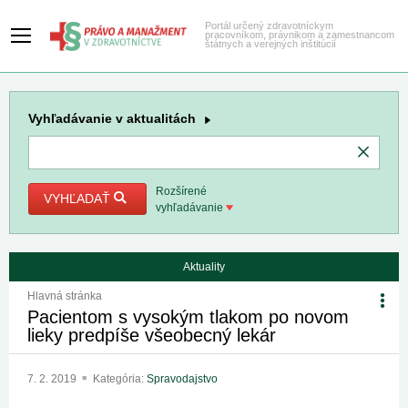
Portál určený zdravotníckym
pracovníkom, právnikom a zamestnancom
štátnych a verejných inštitúcií
Vyhľadávanie
v aktualitách
Rozšírené
VYHĽADAŤ
vyhľadávanie
Aktuality
Hlavná stránka
Pacientom s vysokým tlakom po novom
lieky predpíše všeobecný lekár
7. 2. 2019
Kategória:
Spravodajstvo