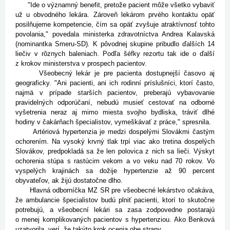
"Ide o významný benefit, pretože pacient môže všetko vybaviť
už u obvodného lekára. Zároveň lekárom prvého kontaktu opäť
posilňujeme kompetencie, čím sa opäť zvyšuje atraktívnosť tohto
povolania," povedala ministerka zdravotníctva Andrea Kalavská
(nominantka Smeru-SD). K pôvodnej skupine pribudlo ďalších 14
liečiv v rôznych baleniach. Podľa šéfky rezortu tak ide o ďalší
z krokov ministerstva v prospech pacientov.
Všeobecný lekár je pre pacienta dostupnejší časovo aj
geograficky. "Ani pacienti, ani ich rodinní príslušníci, ktorí často,
najmä v prípade starších pacientov, preberajú vybavovanie
pravidelných odporúčaní, nebudú musieť cestovať na odborné
vyšetrenia neraz aj mimo miesta svojho bydliska, tráviť dlhé
hodiny v čakárňach špecialistov, vymeškávať z práce," spresnila.
Artériová hypertenzia je medzi dospelými Slovákmi častým
ochorením. Na vysoký krvný tlak trpí viac ako tretina dospelých
Slovákov, predpokladá sa že len polovica z nich sa lieči. Výskyt
ochorenia stúpa s rastúcim vekom a vo veku nad 70 rokov. Vo
vyspelých krajinách sa dožije hypertenzie až 90 percent
obyvateľov, ak žijú dostatočne dlho.
Hlavná odborníčka MZ SR pre všeobecné lekárstvo očakáva,
že ambulancie špecialistov budú plniť pacienti, ktorí to skutočne
potrebujú, a všeobecní lekári sa zasa zodpovedne postarajú
o menej komplikovaných pacientov s hypertenziou. Ako Benková
uzatvorila, verí, že takýto krok ocenia obe strany.