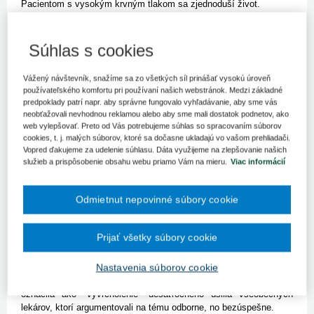
Pacientom s vysokým krvným tlakom sa zjednoduší život.
Bratislava 7. februára (TASR) – Od februára totiž môžu
predpisovať lieky na artériovú hypertenziu aj všeobecní lekári.
Súhlas s cookies
Možnosťou predpisovania liekov všeobecným lekárom sa ušetria
čas, financie aj stres pri zháňaní platného receptu. Vo štvrtok
Vážený návštevník, snažíme sa zo všetkých síl prinášať vysokú úroveň
o tom na tlačovej konferencii informovala hlavná odborníčka
používateľského komfortu pri používaní našich webstránok. Medzi základné
Ministerstva zdravotníctva (MZ) SR pre všeobecné lekárstvo Jana
predpoklady patrí napr. aby správne fungovalo vyhľadávanie, aby sme vás
Bendová.
neobťažovali nevhodnou reklamou alebo aby sme mali dostatok podnetov, ako
Doterajšia situácia s preskripčnými opatreniami komplikovala
web vylepšovať. Preto od Vás potrebujeme súhlas so spracovaním súborov
život lekárom aj pacientom. Kategorizačná komisia Ministerstva
cookies, t. j. malých súborov, ktoré sa dočasne ukladajú vo vašom prehliadači.
zdravotníctva (MZ) SR zrušila preskripčné obmedzenia na všetky
Vopred ďakujeme za udelenie súhlasu. Dáta využijeme na zlepšovanie našich
lieky na liečbu vysokého tlaku, okrem jedného – urapidilu - ešte
služieb a prispôsobenie obsahu webu priamo Vám na mieru.
Viac informácií
v októbri minulého roka. Väčšinu liekov mohli predpisovať lekári aj
doteraz. Niektoré lieky však mali obmedzenia. "Mohol ich
Odmietnut nepovinné súbory cookie
naordinovať len špecialista internista alebo kardiológ, ktorého
potom musel pacient navštevovať každých šesť mesiacov, aby
dostal odporučenie na predpis liekov na ďalších šesť mesiacov,"
Prijať všetky súbory cookie
uviedla Benková.
Podľa jej slov do ambulancií špecialistov tak prichádzali
Nastavenia súborov cookie
s vysokým krvným tlakom aj nekomplikovaní pacienti, o ktorých
sa vedeli postarať aj všeobecní lekári. Tento krok Benková
označila ako "vyvrcholenie" desaťročného úsilia všeobecných
lekárov, ktorí argumentovali na tému odborne, no bezúspešne.