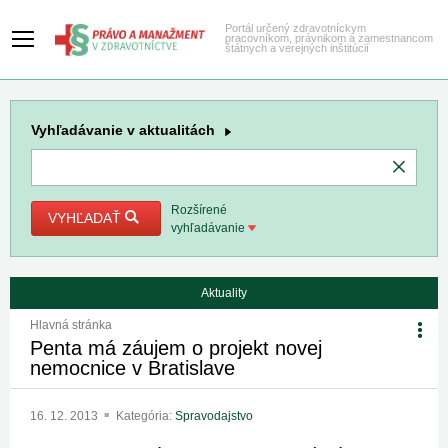
Portál určený zdravotníckym
pracovníkom, právnikom a zamestnancom
štátnych a verejných inštitúcií
Vyhľadávanie
v aktualitách
Rozšírené
VYHĽADAŤ
vyhľadávanie
Aktuality
Hlavná stránka
Penta má záujem o projekt novej
nemocnice v Bratislave
16. 12. 2013
Kategória:
Spravodajstvo