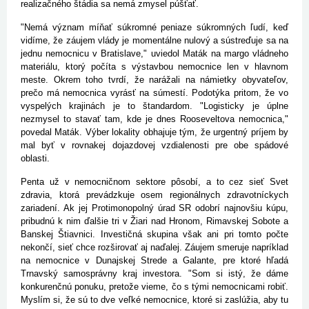
realizačného štádia sa nemá zmysel púšťať.
"Nemá význam míňať súkromné peniaze súkromných ľudí, keď
vidíme, že záujem vlády je momentálne nulový a sústreďuje sa na
jednu nemocnicu v Bratislave," uviedol Maták na margo vládneho
materiálu, ktorý počíta s výstavbou nemocnice len v hlavnom
meste. Okrem toho tvrdí, že narážali na námietky obyvateľov,
prečo má nemocnica vyrásť na súmestí. Podotýka pritom, že vo
vyspelých krajinách je to štandardom. "Logisticky je úplne
nezmysel to stavať tam, kde je dnes Rooseveltova nemocnica,"
povedal Maták. Výber lokality obhajuje tým, že urgentný príjem by
mal byť v rovnakej dojazdovej vzdialenosti pre obe spádové
oblasti.
Penta už v nemocničnom sektore pôsobí, a to cez sieť Svet
zdravia, ktorá prevádzkuje osem regionálnych zdravotníckych
zariadení. Ak jej Protimonopolný úrad SR odobrí najnovšiu kúpu,
pribudnú k nim ďalšie tri v Žiari nad Hronom, Rimavskej Sobote a
Banskej Štiavnici. Investičná skupina však ani pri tomto počte
nekončí, sieť chce rozširovať aj naďalej. Záujem smeruje napríklad
na nemocnice v Dunajskej Strede a Galante, pre ktoré hľadá
Trnavský samosprávny kraj investora. "Som si istý, že dáme
konkurenčnú ponuku, pretože vieme, čo s tými nemocnicami robiť.
Myslím si, že sú to dve veľké nemocnice, ktoré si zaslúžia, aby tu