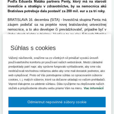
Podľa Eduarda Matáka partnera Penty, ktorý má na starosti
investície a stratégiu v zdravotníctve, by sa nemocnica akú
Bratislava potrebuje dala postaviť za 200 mil. eur a za tri roky.
BRATISLAVA 16. decembra (SITA) - Investičná skupina Penta má
záujem podieľať sa na projekte novej bratislavskej univerzitnej
nemocnice, a to ako developer či prevádzkovateľ, prípadne byť v
úlohe oboch týchto subjektov. Vyplýva to zo slov Eduarda Matáka
partnera Penty, ktorý má na starosti investície a stratégiu v
zdravotníctve. Nové zdravotnícke zariadenie by mohlo byť prvým,
Súhlas s cookies
ktoré vyrastie vďaka verejno-súkromnému partnerstvu tzv. PPP
projektu. Štát totiž priznáva, že prostriedky na výstavbu nemá, no
Vážený návštevník, snažíme sa zo všetkých síl prinášať vysokú úroveň
zároveň považuje za nevyhnutné, aby hlavné mesto dostalo novú
používateľského komfortu pri používaní našich webstránok. Medzi základné
budovu nemocnice, keďže tie súčasné sú v zlom technickom
predpoklady patrí napr. aby správne fungovalo vyhľadávanie, aby sme vás
stave.
neobťažovali nevhodnou reklamou alebo aby sme mali dostatok podnetov, ako
web vylepšovať. Preto od Vás potrebujeme súhlas so spracovaním súborov
Maták očakáva, že o projekt prejavia záujem aj zahraničné firmy.
cookies, t. j. malých súborov, ktoré sa dočasne ukladajú vo vašom prehliadači.
Ako pripomína, v západnej Európe vzniklo za posledné štyri roky
Vopred ďakujeme za udelenie súhlasu. Dáta využijeme na zlepšovanie našich
približne desať nemocníc formou PPP projektu. Zdravotnícke
služieb a prispôsobenie obsahu webu priamo Vám na mieru.
Viac informácií
zariadenia, ktoré sú výsledkom spolupráce súkromného investora
so štátom, možno nájsť vo Veľkej Británii, Španielsku, Švédsku či
Taliansku. Obdobné tomu, čo by malo vyrásť v Bratislave, možno
Odmietnut nepovinné súbory cookie
podľa Matáka nájsť v Holandsku. "Myslím si, že taká nemocnica,
akú potrebuje západná časť Bratislavy, aby nahradila súčasnú