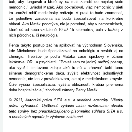
boli, aby fungovali a ktoré by sa mali zaradiť do nejakej siete
nemocníc," uviedol Maták. Ako pokračoval, viac nemocníc v sieti
im umožní robiť medicínsky redizajn. V praxi to bude znamenať,
že jednotlivé zariadenia sa budú špecializovať na konkrétne
oblasti. Ako Maták podotýka, nie je potrebné, aby v nemocniciach,
ktoré sú od seba vzdialené 10 až 15 kilometrov, bola v každej z
nich pôrodnica, či neurológia.
Penta takýto postup začína aplikovať na východnom Slovensku,
kde Michalovce bude špecializovať na onkológiu a neskôr aj na
chirurgiu, Trebišov je podľa Matáka zase špičkový v očnom
lekárstve, ORL a psychiatrii. "Považujem za jediný možný postup,
ako využiť limitované zdroje aké tu sú a zároveň čeliť tomu
silnému demografickému tlaku, zvýšiť efektívnosť jednotlivých
nemocníc, nie len v prevádzkovom, ale aj v medicínskom zmysle.
Čiže vyššia špecializácia, vyššia obložnosť, kratšia priemerná
doba hospitalizácie," zhodnotil zámery Penty Maták.
©
2013, Autorské práva SITA a.s. a uvedené agentúry. Všetky
práva vyhradené. Opätovné vydanie alebo rozširovanie obsahu
tejto správy bez predchádzajúceho písomného súhlasu SITA a.s.
a uvedených agentúr je výslovne zakázané.