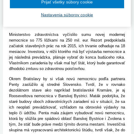
kapacitu Kramárov a Mickiewiczovej (lôžka pre dospelých), sa dá
Prijať všetky súbory cookie
vo veľmi dobrom západoeurópskom štandarde na spôsob
Holandska postaviť za 200 mil. eur," povedal partner Penty.
Nastavenia súborov cookie
Samotnú dĺžku výstavby odhaduje na tri roky od vydania
právoplatného stavebného povolenia.
Ministerstvo zdravotníctva vyčíslilo sumu novej modernej
nemocnice so 775 lôžkami na 250 mil. eur. Rezort predpokladá
začiatok stavebných prác na rok 2015, ich trvanie odhaduje na 18
mesiacov. Investora, v réžii ktorého má byť výstavba nemocnice a
jej následná prevádzka, plánuje vybrať do konca budúceho roka.
Vlastníkom zariadenia by však mal byť štát, ktorý bude garantovať
dlhodobú zmluvu so zdravotnou poisťovňou.
Okrem Bratislavy by si však novú nemocnicu podľa partnera
Penty zaslúžilo aj stredné Slovensko. Tvrdí, že v rovnako
dezolátnom stave ako napríklad bratislavské Kramáre, je aj
Rooseveltova nemocnica v Banskej Bystrici. Maták podotýka, že
staré budovy oboch zdravotníckych zariadení sú v situácií, že sa
ich neoplatí prevádzkovať, vzhľadom na obrovské výdavky na
teplo či údržbu. Penta mala záujem vybudovať novú nemocnicu,
ktorá by slúžila pre spádovú oblasť Banskej Bystrice i Zvolena s
tým, že stáť bude práve medzi týmito dvoma mestami. Investičná
skupina má vypracovanú architektonickú štúdiu, tvrdí však, že do