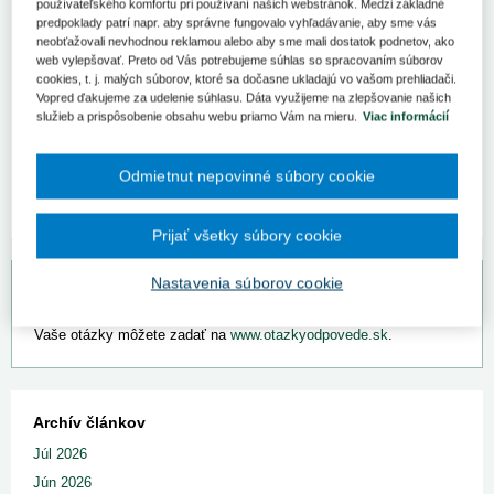
používateľského komfortu pri používaní našich webstránok. Medzi základné
10. 5. 2022
Kategória:
Spravodajstvo
Autor/i: ÚDZS
predpoklady patrí napr. aby správne fungovalo vyhľadávanie, aby sme vás
neobťažovali nevhodnou reklamou alebo aby sme mali dostatok podnetov, ako
Úrad pre dohľad nad zdravotnou starostlivosťou vydal dňa 10.
web vylepšovať. Preto od Vás potrebujeme súhlas so spracovaním súborov
mája 2022
Vestník č. 5,
ktorý obsahuje platobnú schopnosť
cookies, t. j. malých súborov, ktoré sa dočasne ukladajú vo vašom prehliadači.
zdravotných poisťovní za mesiac marec 2022, výsledky ich
Vopred ďakujeme za udelenie súhlasu. Dáta využijeme na zlepšovanie našich
hospodárenia k 31. marcu 2022 a novelu č. 8 metodického
služieb a prispôsobenie obsahu webu priamo Vám na mieru.
Viac informácií
usmernenia č. 1/2018 k vykonávaniu prehliadky mŕtveho tela.
Vestník možno nájsť
tu
Odmietnut nepovinné súbory cookie
Prijať všetky súbory cookie
Nastavenia súborov cookie
Bezplatný odpovedný servis pre predplatiteľov
Vaše otázky môžete zadať na
www.otazkyodpovede.sk
.
Archív článkov
Júl 2026
Jún 2026