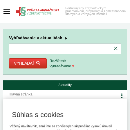
Portál určený zdravotníckym
pracovníkom, právnikom a zamestnancom
štátnych a verejných inštitúcií
Vyhľadávanie
v aktualitách
Rozšírené
VYHĽADAŤ
vyhľadávanie
Aktuality
Hlavná stránka
Platobná schopnosť zdravotných
poisťovní za mesiac marec 2022 a
novela č. 8 metodického usmernenia č.
Súhlas s cookies
1/2018 k výkonu prehliadky mŕtveho tela
Vážený návštevník, snažíme sa zo všetkých síl prinášať vysokú úroveň