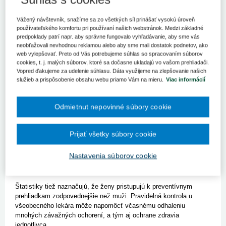
Preventívne prehliadky sa ukazujú ako jeden z najúčinnejších
nástrojov včasnej diagnostiky, ktorého pravidelné absolvovanie
Vážený návštevník, snažíme sa zo všetkých síl prinášať vysokú úroveň
používateľského komfortu pri používaní našich webstránok. Medzi základné
môže významne prispieť k záchrane života. Napriek tomu
predpoklady patrí napr. aby správne fungovalo vyhľadávanie, aby sme vás
posledné údaje Národného centra zdravotníckych informácií
neobťažovali nevhodnou reklamou alebo aby sme mali dostatok podnetov, ako
(NCZI) poukazujú na pokles účasti Slovákov na preventívnych
web vylepšovať. Preto od Vás potrebujeme súhlas so spracovaním súborov
prehliadkach, pričom v rokoch 2023 a 2024 ich absolvovalo len
cookies, t. j. malých súborov, ktoré sa dočasne ukladajú vo vašom prehliadači.
45,6 % dospelej populácie.
Vopred ďakujeme za udelenie súhlasu. Dáta využijeme na zlepšovanie našich
služieb a prispôsobenie obsahu webu priamo Vám na mieru.
Viac informácií
Tieto výsledky naznačujú potrebu intenzívnejšieho dôrazu na
osvetu o dôležitosti prevencie, pretože nárok na prehliadku majú
všetci, od novorodencov po seniorov. Detskí pacienti pritom
Odmietnut nepovinné súbory cookie
dosahujú vyššie čísla, keďže preventívne prehliadky v prvom roku
života absolvuje až 90 % detí.
Prijať všetky súbory cookie
Výsledky taktiež ukazujú regionálne rozdiely, pričom
najzodpovednejší prístup k prevencii je v okrese Námestovo.
Nastavenia súborov cookie
Oproti tomu na opačnom konci rebríčka sa nachádza okres
Sobrance s nižšou účasťou.
Štatistiky tiež naznačujú, že ženy pristupujú k preventívnym
prehliadkam zodpovednejšie než muži. Pravidelná kontrola u
všeobecného lekára môže napomôcť včasnému odhaleniu
mnohých závažných ochorení, a tým aj ochrane zdravia
jednotlivca.