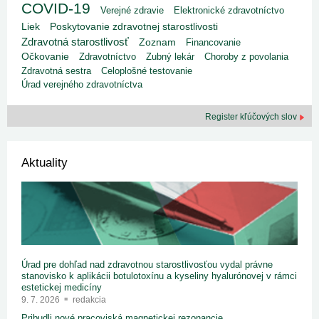
COVID-19
Verejné zdravie
Elektronické zdravotníctvo
Liek
Poskytovanie zdravotnej starostlivosti
Zdravotná starostlivosť
Zoznam
Financovanie
Očkovanie
Zdravotníctvo
Zubný lekár
Choroby z povolania
Zdravotná sestra
Celoplošné testovanie
Úrad verejného zdravotníctva
Register kľúčových slov
Aktuality
Úrad pre dohľad nad zdravotnou starostlivosťou vydal právne
stanovisko k aplikácii botulotoxínu a kyseliny hyalurónovej v rámci
estetickej medicíny
9. 7. 2026
redakcia
Pribudli nové pracoviská magnetickej rezonancie