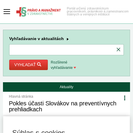
Portál určený zdravotníckym
pracovníkom, právnikom a zamestnancom
štátnych a verejných inštitúcií
Vyhľadávanie
v aktualitách
Rozšírené
VYHĽADAŤ
vyhľadávanie
Aktuality
Hlavná stránka
Pokles účasti Slovákov na preventívnych
prehliadkach
29. 5. 2025
Kategória:
Spravodajstvo
Autor/i: redakcia
Zdroj:
NCZI
Súhlas s cookies