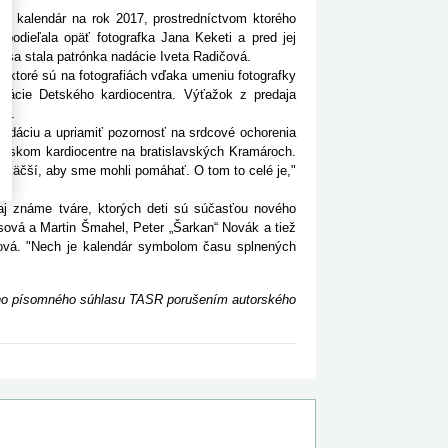
vý kalendár na rok 2017, prostredníctvom ktorého
odieľala opäť fotografka Jana Keketi a pred jej
 sa stala patrónka nadácie Iveta Radičová.
ktoré sú na fotografiách vďaka umeniu fotografky
dácie Detského kardiocentra. Výťažok z predaja
jú.
adáciu a upriamiť pozornosť na srdcové ochorenia
Detskom kardiocentre na bratislavských Kramároch.
jväčší, aby sme mohli pomáhať. O tom to celé je,"
 známe tváre, ktorých deti sú súčasťou nového
ová a Martin Šmahel, Peter „Šarkan“ Novák a tiež
čová. "Nech je kalendár symbolom času splnených
ceho písomného súhlasu TASR porušením autorského