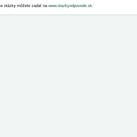
e otázky môžete zadať na
www.otazkyodpovede.sk
.