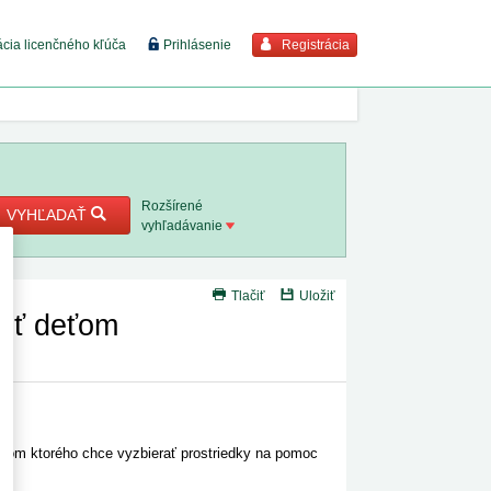
Registrácia
ácia licenčného kľúča
Prihlásenie
braziť viac
7. 8. 2026
Rozšírené
VYHĽADAŤ
vyhľadávanie
8. 8. 2026
Tlačiť
Uložiť
 18. 8.
ôcť deťom
 2. 8.
1. 8. 2026
ctvom ktorého chce vyzbierať prostriedky na pomoc
1. 8. 2026