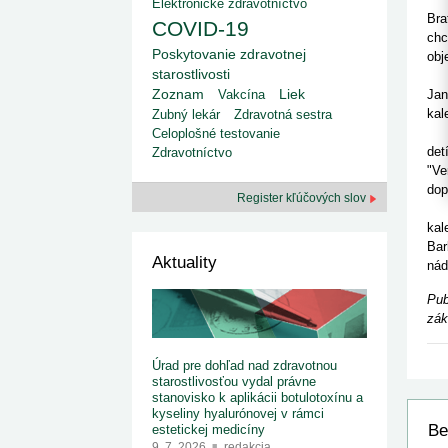
kategorizovaných liekov 1. 8....
Elektronické zdravotníctvo
Od 1. augusta 2026 sa za
1. 7. 2026
redakcia
Bra
COVID-19
implementáciu nových elekt
Ministerstvo zdravotníctva zverejnilo aktualizovaný
chc
knižke
zoznam kategori...
Poskytovanie zdravotnej
obj
29. 6. 2026
redakcia
starostlivosti
"To
Rezort zdravotníctva zverejnil zoznam
Liek
Zoznam
Vakcína
Jan
kategorizovaných špeciálnych ...
kal
Zubný lekár
Zdravotná sestra
29. 6. 2026
redakcia
Pro
Celoplošné testovanie
Výzva na podporu dostupnosti zdravotnej
det
starostlivosti v centrách z...
Zdravotníctvo
22. 6. 2026
redakcia
"Ve
dop
Register kľúčových slov
Myš
kal
Bar
Aktuality
nád
Pub
zák
Úrad pre dohľad nad zdravotnou
starostlivosťou vydal právne
stanovisko k aplikácii botulotoxínu a
kyseliny hyalurónovej v rámci
Be
estetickej medicíny
9. 7. 2026
redakcia