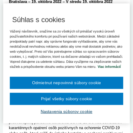
Bratislava – 19. októbra 2022 – V stredu 19. októbra 2022
schválili členovia vlády návrh zákona o špeciálnom spôsobe
hlasovania v referende vyhlásenom na základe petície
Súhlas s cookies
občanov prijatej 24. augusta 2022.
Zákonom č. 512/2021 Z. z., ktorým sa mení a dopĺňa zákon č.
Vážený návštevník, snažíme sa zo všetkých síl prinášať vysokú úroveň
180/2014 Z. z. o podmienkach výkonu volebného práva a o zmene
používateľského komfortu pri používaní našich webstránok. Medzi základné
a doplnení niektorých zákonov v znení neskorších predpisov a
predpoklady patrí napr. aby správne fungovalo vyhľadávanie, aby sme vás
ktorým sa menia a dopĺňajú niektoré zákony sa do volebného
neobťažovali nevhodnou reklamou alebo aby sme mali dostatok podnetov, ako
zákona doplnila možnosť ustanoviť v čase pandémie a v príčinnej
web vylepšovať. Preto od Vás potrebujeme súhlas so spracovaním súborov
súvislosti s ňou osobitným zákonom podmienky, za ktorých sa
cookies, t. j. malých súborov, ktoré sa dočasne ukladajú vo vašom prehliadači.
Vopred ďakujeme za udelenie súhlasu. Dáta využijeme na zlepšovanie našich
prekážka práva voliť na voličov, ktorým bolo zákonom ustanovené
služieb a prispôsobenie obsahu webu priamo Vám na mieru.
Viac informácií
obmedzenie osobnej slobody z dôvodu ochrany verejného zdravia,
nebude vzťahovať.
Odmietnut nepovinné súbory cookie
Zámerom bola reakcia na pandémiu ochorenia COVID-19 s cieľom,
aby voliči, ktorí by sa za bežných okolností z dôvodu nariadených
karanténnych opatrení nemohli zúčastniť volieb, mohli uplatniť
Prijať všetky súbory cookie
svoje aktívne volebné právo a hlasovať.
Predkladaný návrh zákona v súlade s vytvoreným právnym
Nastavenia súborov cookie
rámcom podľa § 4 volebného zákona ustanovuje pre prípad
pretrvávajúcej pandémie ochorenia COVID-19 a s ňou súvisiacich
karanténnych opatrení osôb pozitívnych na ochorenie COVID-19