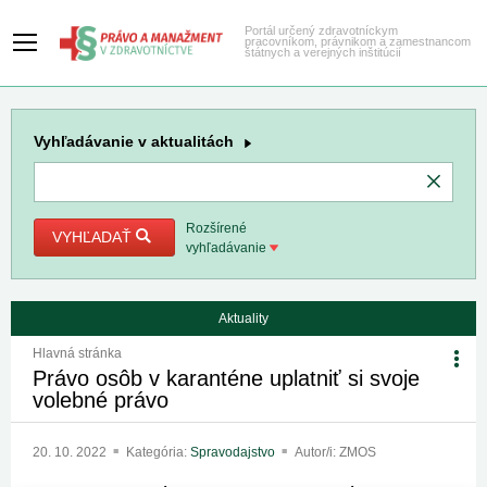
Portál určený zdravotníckym
pracovníkom, právnikom a zamestnancom
štátnych a verejných inštitúcií
Vyhľadávanie
v aktualitách
Rozšírené
VYHĽADAŤ
vyhľadávanie
Aktuality
Hlavná stránka
Právo osôb v karanténe uplatniť si svoje
volebné právo
20. 10. 2022
Kategória:
Spravodajstvo
Autor/i: ZMOS