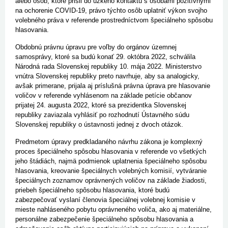
alebo osôb, ktoré prišli do úzkeho kontaktu s osobami pozitívnymi
na ochorenie COVID-19, právo týchto osôb uplatniť výkon svojho
volebného práva v referende prostredníctvom špeciálneho spôsobu
hlasovania.
Obdobnú právnu úpravu pre voľby do orgánov územnej
samosprávy, ktoré sa budú konať 29. októbra 2022, schválila
Národná rada Slovenskej republiky 10. mája 2022. Ministerstvo
vnútra Slovenskej republiky preto navrhuje, aby sa analogicky,
avšak primerane, prijala aj príslušná právna úprava pre hlasovanie
voličov v referende vyhlásenom na základe petície občanov
prijatej 24. augusta 2022, ktoré sa prezidentka Slovenskej
republiky zaviazala vyhlásiť po rozhodnutí Ústavného súdu
Slovenskej republiky o ústavnosti jednej z dvoch otázok.
Predmetom úpravy predkladaného návrhu zákona je komplexný
proces špeciálneho spôsobu hlasovania v referende vo všetkých
jeho štádiách, najmä podmienok uplatnenia špeciálneho spôsobu
hlasovania, kreovanie špeciálnych volebných komisií, vytváranie
špeciálnych zoznamov oprávnených voličov na základe žiadosti,
priebeh špeciálneho spôsobu hlasovania, ktoré budú
zabezpečovať vyslaní členovia špeciálnej volebnej komisie v
mieste nahláseného pobytu oprávneného voliča, ako aj materiálne,
personálne zabezpečenie špeciálneho spôsobu hlasovania a