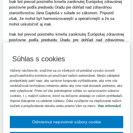
Inak bol prevod poistného kmeňa zaniknutej Európskej zdravotnej
poisťovne podľa predsedu Úradu pre dohľad nad zdravotnou
starostlivosťou Jána Gajdoša v súlade so zákonom. Pripustil
však, že mohol byť harmonizovanejší a operatívnejší a že sa
mohol uskutočniť aj inak.
Inak bol prevod poistného kmeňa zaniknutej Európskej zdravotnej
poisťovne podľa predsedu Úradu pre dohľad nad zdravotnou
starostlivosťou Jána Gajdoša v súlade so zákonom. Pripustil
však, že mohol byť harmonizovanejší a operatívnejší a že sa
mohol uskutočniť aj inak.
Súhlas s cookies
BRATISLAVA 9. decembra (SITA) - Pri dočasnom prevode
Vážený návštevník, snažíme sa zo všetkých síl prinášať vysokú úroveň
poistného kmeňa zaniknutej Európskej zdravotnej poisťovne (EZP)
používateľského komfortu pri používaní našich webstránok. Medzi základné
sa podľa súčasného vedenia Úradu pre dohľad nad zdravotnou
predpoklady patrí napr. aby správne fungovalo vyhľadávanie, aby sme vás
starostlivosťou (ÚDZS) porušil zákon. Dôvodom má byť fakt, že
neobťažovali nevhodnou reklamou alebo aby sme mali dostatok podnetov, ako
spolu s kmeňom nebolo prevedené aj poistné, ktoré je predmetom
web vylepšovať. Preto od Vás potrebujeme súhlas so spracovaním súborov
prerozdelenia, účty poistencov a príslušná dokumentácia. Inak bol
cookies, t. j. malých súborov, ktoré sa dočasne ukladajú vo vašom prehliadači.
však prevod podľa šéfa úradu Jána Gajdoša v súlade so zákonom.
Vopred ďakujeme za udelenie súhlasu. Dáta využijeme na zlepšovanie našich
služieb a prispôsobenie obsahu webu priamo Vám na mieru.
Viac informácií
Pripustil ale, že mohol byť harmonizovanejší a operatívnejší,
pričom sa mohol uskutočniť aj inak. "Je to vec právneho názoru,"
skonštatoval.
Odmietnut nepovinné súbory cookie
Podľa úradu bolo vydanie rozhodnutia o dočasnom prevode kmeňa