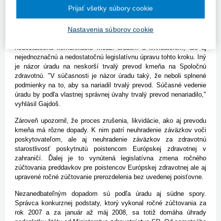
Európskej zdravotnej na štátnu Spoločnú zdravotnú poisťovňu v
Prijať všetky súbory cookie
súlade so zákonom, na rokovania o jeho odplatnom prevode nebol
časový priestor, keďže kmeň bolo nutné previesť okamžite.
Realizáciu rozhodnutia o dočasnom prevode však súčasné
Nastavenia súborov cookie
vedenie úradu označilo za chaotickú. Viní za to nielen
nedostatočnú komunikáciu medzi úradom a likvidátorom, ale aj
nejednoznačnú a nedostatočnú legislatívnu úpravu tohto kroku. Iný
je názor úradu na neskorší trvalý prevod kmeňa na Spoločnú
zdravotnú. "V súčasnosti je názor úradu taký, že neboli splnené
podmienky na to, aby sa nariadil trvalý prevod. Súčasné vedenie
úradu by podľa vlastnej správnej úvahy trvalý prevod nenariadilo,"
vyhlásil Gajdoš.
Zároveň upozornil, že proces zrušenia, likvidácie, ako aj prevodu
kmeňa má rôzne dopady. K nim patrí neuhradenie záväzkov voči
poskytovateľom, ale aj neuhradenie záväzkov za zdravotnú
starostlivosť poskytnutú poistencom Európskej zdravotnej v
zahraničí. Ďalej je to vynútená legislatívna zmena ročného
zúčtovania preddavkov pre poistencov Európskej zdravotnej ale aj
upravené ročné zúčtovanie prerozdelenia bez uvedenej poisťovne.
Nezanedbateľným dopadom sú podľa úradu aj súdne spory.
Správca konkurznej podstaty, ktorý vykonal ročné zúčtovania za
rok 2007 a za január až máj 2008, sa totiž domáha úhrady