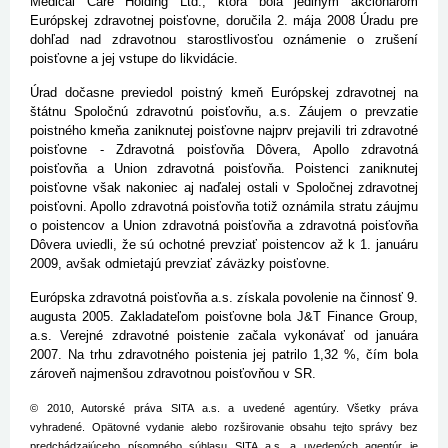
Medical Care Holding Ltd., ktorá bola jediným akcionárom
Európskej zdravotnej poisťovne, doručila 2. mája 2008 Úradu pre
dohľad nad zdravotnou starostlivosťou oznámenie o zrušení
poisťovne a jej vstupe do likvidácie.
Úrad dočasne previedol poistný kmeň Európskej zdravotnej na
štátnu Spoločnú zdravotnú poisťovňu, a.s. Záujem o prevzatie
poistného kmeňa zaniknutej poisťovne najprv prejavili tri zdravotné
poisťovne - Zdravotná poisťovňa Dôvera, Apollo zdravotná
poisťovňa a Union zdravotná poisťovňa. Poistenci zaniknutej
poisťovne však nakoniec aj naďalej ostali v Spoločnej zdravotnej
poisťovni. Apollo zdravotná poisťovňa totiž oznámila stratu záujmu
o poistencov a Union zdravotná poisťovňa a zdravotná poisťovňa
Dôvera uviedli, že sú ochotné prevziať poistencov až k 1. januáru
2009, avšak odmietajú prevziať záväzky poisťovne.
Európska zdravotná poisťovňa a.s. získala povolenie na činnosť 9.
augusta 2005. Zakladateľom poisťovne bola J&T Finance Group,
a.s. Verejné zdravotné poistenie začala vykonávať od januára
2007. Na trhu zdravotného poistenia jej patrilo 1,32 %, čím bola
zároveň najmenšou zdravotnou poisťovňou v SR.
© 2010, Autorské práva SITA a.s. a uvedené agentúry. Všetky práva
vyhradené. Opätovné vydanie alebo rozširovanie obsahu tejto správy bez
predchádzajúceho písomného súhlasu SITA a.s. a uvedených agentúr je