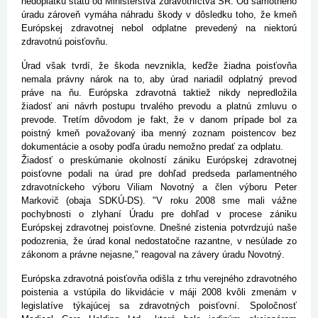
nedoplatku štátu od Ministerstva zdravotníctva SR. Od samotného
úradu zároveň vymáha náhradu škody v dôsledku toho, že kmeň
Európskej zdravotnej nebol odplatne prevedený na niektorú
zdravotnú poisťovňu.
Úrad však tvrdí, že škoda nevznikla, keďže žiadna poisťovňa
nemala právny nárok na to, aby úrad nariadil odplatný prevod
práve na ňu. Európska zdravotná taktiež nikdy nepredložila
žiadosť ani návrh postupu trvalého prevodu a platnú zmluvu o
prevode. Tretím dôvodom je fakt, že v danom prípade bol za
poistný kmeň považovaný iba menný zoznam poistencov bez
dokumentácie a osoby podľa úradu nemožno predať za odplatu.
Žiadosť o preskúmanie okolností zániku Európskej zdravotnej
poisťovne podali na úrad pre dohľad predseda parlamentného
zdravotníckeho výboru Viliam Novotný a člen výboru Peter
Markovič (obaja SDKÚ-DS). "V roku 2008 sme mali vážne
pochybnosti o zlyhaní Úradu pre dohľad v procese zániku
Európskej zdravotnej poisťovne. Dnešné zistenia potvrdzujú naše
podozrenia, že úrad konal nedostatočne razantne, v nesúlade zo
zákonom a právne nejasne," reagoval na závery úradu Novotný.
Európska zdravotná poisťovňa odišla z trhu verejného zdravotného
poistenia a vstúpila do likvidácie v máji 2008 kvôli zmenám v
legislatíve týkajúcej sa zdravotných poisťovní. Spoločnosť