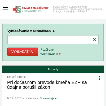
Portál určený zdravotníckym
pracovníkom, právnikom a zamestnancom
štátnych a verejných inštitúcií
Vyhľadávanie
v aktualitách
Rozšírené
VYHĽADAŤ
vyhľadávanie
Aktuality
Hlavná stránka
Pri dočasnom prevode kmeňa EZP sa
údajne porušil zákon
9. 12. 2010
Kategória:
Spravodajstvo