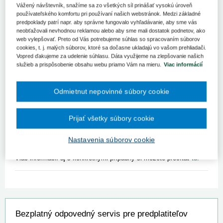
Vážený návštevník, snažíme sa zo všetkých síl prinášať vysokú úroveň
Najvyšší správny súd Slovenskej republiky preskúmal podmienky
používateľského komfortu pri používaní našich webstránok. Medzi základné
priznávania peňažného príspevku na opatrovanie osôb s ťažkým
predpoklady patrí napr. aby správne fungovalo vyhľadávanie, aby sme vás
neobťažovali nevhodnou reklamou alebo aby sme mali dostatok podnetov, ako
zdravotným postihnutím, pričom osobitnú pozornosť venoval
web vylepšovať. Preto od Vás potrebujeme súhlas so spracovaním súborov
určeniu stupňa odkázanosti.
cookies, t. j. malých súborov, ktoré sa dočasne ukladajú vo vašom prehliadači.
Vopred ďakujeme za udelenie súhlasu. Dáta využijeme na zlepšovanie našich
Odkázanosť na dohľad, na rozdiel od trvalého či celkového
služieb a prispôsobenie obsahu webu priamo Vám na mieru.
Viac informácií
dohľadu, je posudzovaná na základe ustanovenia § 49 ods. 12
zákona č. 448/2008 Z. z. o sociálnych službách a dosiahne sa
získaním 0 bodov podľa prílohy č. 3 písm. A dvanásteho bodu.
Odmietnut nepovinné súbory cookie
Tento stupeň je pre osoby s duševnými postihnutiami, ktoré sú
schopné fyzicky vykonávať činnosti, no nie sú schopné ich
Prijať všetky súbory cookie
plnohodnotne usmerňovať. Úrady práce sú povinné dôkladne
posúdiť a zdôvodniť potrebu dohľadu pre každú činnosť uvedenú v
Nastavenia súborov cookie
legislatíve.
Viac informácií aj s konkrétnymi prípadny si môžete prečítať
tu.
Bezplatný odpovedný servis pre predplatiteľov