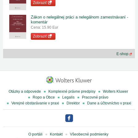
Zobraziť
Zákon o nelegálnej práci a nelegálnom zamestnávaní -
komentár
Cena: 15.90 Eur
Zobraziť
E-shop
Otázky a odpovede
Komplexné právne predpisy
Wolters Kluwer
Ropo a Obce
Legalis
Pracovné právo
Verejné obstarávanie v praxi
Direktor
Dane a účtovníctvo v praxi
O portáli
Kontakt
Všeobecné podmienky