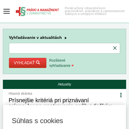
Portál určený zdravotníckym
pracovníkom, právnikom a zamestnancom
štátnych a verejných inštitúcií
Vyhľadávanie
v aktualitách
Rozšírené
VYHĽADAŤ
vyhľadávanie
Aktuality
Hlavná stránka
Prísnejšie kritériá pri priznávaní
príspevku na opatrovanie osôb s ťažkým
zdravotným postihnutím
Súhlas s cookies
8. 11. 2024
Kategória:
Spravodajstvo
Autor/i: redakcia/ZMOS