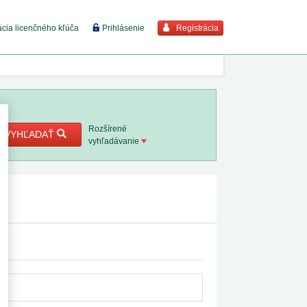
Registrácia
ácia licenčného kľúča
Prihlásenie
braziť viac
7. 8. 2026
Rozšírené
VYHĽADAŤ
vyhľadávanie
8. 8. 2026
 18. 8.
 2. 8.
1. 8. 2026
1. 8. 2026