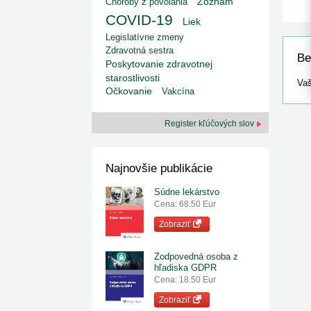
kategorizovaných liekov 1. 8....
Choroby z povolania
Zoznam
1. 7. 2026
redakcia
COVID-19
Liek
Ministerstvo zdravotníctva zverejnilo aktualizovaný
zoznam kategori...
Legislatívne zmeny
29. 6. 2026
redakcia
Zdravotná sestra
Be
Rezort zdravotníctva zverejnil zoznam
Poskytovanie zdravotnej
kategorizovaných špeciálnych ...
starostlivosti
29. 6. 2026
redakcia
Vaš
Očkovanie
Vakcína
Výzva na podporu dostupnosti zdravotnej
starostlivosti v centrách z...
22. 6. 2026
redakcia
Register kľúčových slov
Najnovšie publikácie
Súdne lekárstvo
Cena: 68.50 Eur
Zobraziť
Zodpovedná osoba z
hľadiska GDPR
Cena: 18.50 Eur
Zobraziť