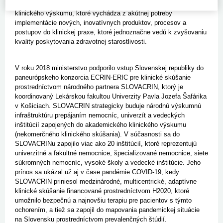
klinických skúšaní. Je predpokladom posilnenia translačného a
klinického výskumu, ktoré vychádza z akútnej potreby
implementácie nových, inovatívnych produktov, procesov a
postupov do klinickej praxe, ktoré jednoznačne vedú k zvyšovaniu
kvality poskytovania zdravotnej starostlivosti.
V roku 2018 ministerstvo podporilo vstup Slovenskej republiky do
paneurópskeho konzorcia ECRIN-ERIC pre klinické skúšanie
prostredníctvom národného partnera SLOVACRIN, ktorý je
koordinovaný Lekárskou fakultou Univerzity Pavla Jozefa Šafárika
v Košiciach. SLOVACRIN strategicky buduje národnú výskumnú
infraštruktúru prepájaním nemocníc, univerzít a vedeckých
inštitúcií zapojených do akademického klinického výskumu
(nekomerčného klinického skúšania). V súčasnosti sa do
SLOVACRINu zapojilo viac ako 20 inštitúcií, ktoré reprezentujú
univerzitné a fakultné nemocnice, špecializované nemocnice, siete
súkromných nemocníc, vysoké školy a vedecké inštitúcie. Jeho
prínos sa ukázal už aj v čase pandémie COVID-19, kedy
SLOVACRIN priniesol medzinárodné, multicentrické, adaptívne
klinické skúšanie financované prostredníctvom H2020, ktoré
umožnilo bezpečnú a najnovšiu terapiu pre pacientov s týmto
ochorením, a tiež sa zapojil do mapovania pandemickej situácie
na Slovensku prostredníctvom prevalenčných štúdií.