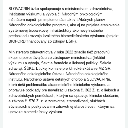
SLOVACRIN úzko spolupracuje s ministerstvom zdravotníctva,
Inštitútom výskumu a vývoja či Národným onkologickým
inštitútom najmä pri implementácii aktivít Akčných plánov
Národného onkologického programu, ako aj na projekte etablovania
systémovej biobankovej infraštruktúry ako nevyhnutného
predpokladu rozvoja kvalitného biomedicínskeho výskumu (projekt
BIOFORD financovaný zo zdrojov EŠIF).
Ministerstvo zdravotníctva v roku 2022 zriadilo tiež pracovnú
skupinu pozostávajúcu zo zástupcov ministerstva (Inštitút
výskumu a vývoja, Sekcia farmácie a liekovej politiky, Sekcia
zdravia), ŠÚKL, Etickej komisie pre klinické skúšanie MZ SR,
Národného onkologického ústavu, Národného onkologického
inštitútu, Národného ústavu detských chorôb a SLOVACRINu,
ktorá rieši problematiku akademického klinického výskumu a
pripravuje podklady pre novelizáciu zákona č. 362 Z. z. o liekoch a
zdravotníckych pomôckach, ktorým sa upravuje klinické skúšanie,
a zákona č. 576 Z. z. o zdravotnej starostlivosti, službách
súvisiacich s poskytovaním zdravotnej starostlivosti, ktorým sa
upravuje biomedicínsky výskum.