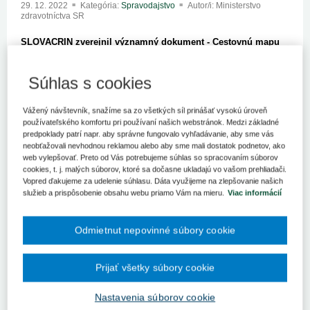
29. 12. 2022
Kategória:
Spravodajstvo
Autor/i: Ministerstvo
zdravotníctva SR
SLOVACRIN zverejnil významný dokument - Cestovnú mapu
akademického klinického výskumu na Slovensku 2022, ktorý
umožňuje zrýchlenie a zefektívnenie prístupu k inovatívnej
Súhlas s cookies
liečbe pre pacientov, zvyšuje prestíž lekárov a vedcov,
umožňuje ich publikačné aktivity. Pomáha tiež pri priamych
úsporách prostriedkov z verejného zdravotného poistenia.
Vážený návštevník, snažíme sa zo všetkých síl prinášať vysokú úroveň
Vytvára nové pracovné miesta a poskytuje následné
používateľského komfortu pri používaní našich webstránok. Medzi základné
vzdelávanie. Zvyšuje kvalitu v oblasti národného a
predpoklady patrí napr. aby správne fungovalo vyhľadávanie, aby sme vás
neobťažovali nevhodnou reklamou alebo aby sme mali dostatok podnetov, ako
medzinárodného klinického výskumu, pričom medzinárodné
web vylepšovať. Preto od Vás potrebujeme súhlas so spracovaním súborov
partnerstvá výrazne znižujú finančné náklady a umožňujú
cookies, t. j. malých súborov, ktoré sa dočasne ukladajú vo vašom prehliadači.
transfer najnovších poznatkov v relatívne krátkom čase.
Vopred ďakujeme za udelenie súhlasu. Dáta využijeme na zlepšovanie našich
služieb a prispôsobenie obsahu webu priamo Vám na mieru.
Viac informácií
Zverejnená Cestovná mapa akademického klinického výskumu na
Slovensku 2022: Cestovná mapa - slovacrin.sk znamená prínos
pre všetkých – ponúka ucelený popis aktuálneho stavu klinického
Odmietnut nepovinné súbory cookie
výskumu v zdravotníckych zariadeniach na Slovensku, definuje
vedecké zameranie nemocníc, identifikuje oddelenia klinického
skúšania a popisuje dostupné kapacity, predchádzajúce
Prijať všetky súbory cookie
skúsenosti a rozsah poskytovaných služieb, ktoré je oddelenie
schopné poskytnúť. Táto mapa popisuje aj aktuálne potreby
Nastavenia súborov cookie
nemocníc, oddelení klinického skúšania a centier v oblasti