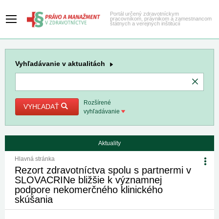
Portál určený zdravotníckym
pracovníkom, právnikom a zamestnancom
štátnych a verejných inštitúcií
Vyhľadávanie
v aktualitách
Rozšírené
VYHĽADAŤ
vyhľadávanie
Aktuality
Hlavná stránka
Rezort zdravotníctva spolu s partnermi v
SLOVACRINe bližšie k významnej
podpore nekomerčného klinického
skúšania