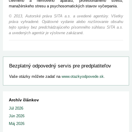
cievneho a nervového aparátu, profesionálneho stresu,
manažérskeho stresu a psychosomatických stavov vyčerpania.
© 2013, Autorské práva SITA a.s. a uvedené agentúry. Všetky
práva vyhradené. Opätovné vydanie alebo rozširovanie obsahu
tejto správy bez predchádzajúceho písomného súhlasu SITA a.s.
a uvedených agentúr je výslovne zakázané.
Bezplatný odpovedný servis pre predplatiteľov
Vaše otázky môžete zadať na
www.otazkyodpovede.sk
.
Archív článkov
Júl 2026
Jún 2026
Máj 2026