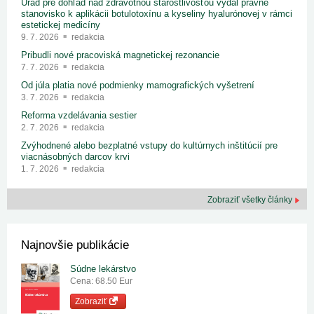
Úrad pre dohľad nad zdravotnou starostlivosťou vydal právne
stanovisko k aplikácii botulotoxínu a kyseliny hyalurónovej v rámci
estetickej medicíny
9. 7. 2026
redakcia
Pribudli nové pracoviská magnetickej rezonancie
7. 7. 2026
redakcia
Od júla platia nové podmienky mamografických vyšetrení
3. 7. 2026
redakcia
Reforma vzdelávania sestier
2. 7. 2026
redakcia
Zvýhodnené alebo bezplatné vstupy do kultúrnych inštitúcií pre
viacnásobných darcov krvi
1. 7. 2026
redakcia
Zobraziť všetky články
Najnovšie publikácie
Súdne lekárstvo
Cena: 68.50 Eur
Zobraziť