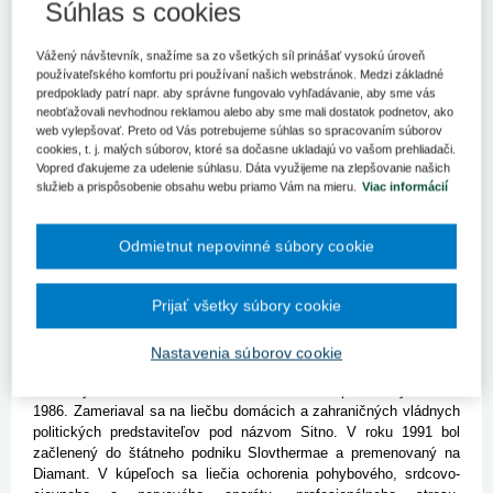
Súhlas s cookies
Vo výberovo konaní na post riaditeľa štátneho podniku Kúpele
Diamant Dudince, š.p. uspel Ľuboslav Jankovič.
Vážený návštevník, snažíme sa zo všetkých síl prinášať vysokú úroveň
BRATISLAVA 24. mája (SITA) - Riaditeľom štátneho podniku
používateľského komfortu pri používaní našich webstránok. Medzi základné
Slovthermae, Kúpele Diamant Dudince by sa mal stať Ľuboslav
predpoklady patrí napr. aby správne fungovalo vyhľadávanie, aby sme vás
Jankovič. Do funkcie ho odporúča ustanoviť výberová komisia.
neobťažovali nevhodnou reklamou alebo aby sme mali dostatok podnetov, ako
Vyplýva to z informácií uvedených na webstránke ministerstva
web vylepšovať. Preto od Vás potrebujeme súhlas so spracovaním súborov
zdravotníctva. Jankovič uspel vo výberovom konaní na obsadenie
cookies, t. j. malých súborov, ktoré sa dočasne ukladajú vo vašom prehliadači.
postu riaditeľa kúpeľov v konkurencii ďalších piatich kandidátov.
Vopred ďakujeme za udelenie súhlasu. Dáta využijeme na zlepšovanie našich
služieb a prispôsobenie obsahu webu priamo Vám na mieru.
Viac informácií
Ministerstvo zdravotníctva hľadalo riaditeľa pre Kúpele Diamant
Dudince, š.p. už po druhýkrát v tomto roku. Prvé výberové
Odmietnut nepovinné súbory cookie
konanie vyhlásené ešte začiatkom januára bolo neúspešné, rezort
tak v marci výzvu zopakoval. Do januárového výberového konania
sa prihlásilo sedem uchádzačov, šesť z nich sa nakoniec
Prijať všetky súbory cookie
pohovoru aj zúčastnilo. Komisiou však neprešiel žiadny zo
záujemcov o post riaditeľa. Podľa zdôvodnenia ani jeden z nich
Nastavenia súborov cookie
nezískal potrebný počet bodov.
Liečebný ústav Diamant Dudince uviedli do prevádzky v roku
1986. Zameriaval sa na liečbu domácich a zahraničných vládnych
politických predstaviteľov pod názvom Sitno. V roku 1991 bol
začlenený do štátneho podniku Slovthermae a premenovaný na
Diamant. V kúpeľoch sa liečia ochorenia pohybového, srdcovo-