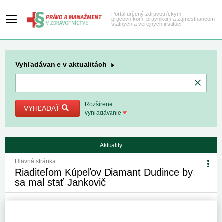
Portál určený zdravotníckym
pracovníkom, právnikom a zamestnancom
štátnych a verejných inštitúcií
Vyhľadávanie
v aktualitách
Rozšírené
VYHĽADAŤ
vyhľadávanie
Aktuality
Hlavná stránka
Riaditeľom Kúpeľov Diamant Dudince by
sa mal stať Jankovič
24. 5. 2013
Kategória:
Spravodajstvo