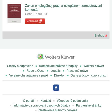
Zákon o nelegálnej práci a nelegálnom zamestnávaní -
komentár
Cena: 15.90 Eur
Zobraziť
E-shop
Otázky a odpovede
Komplexné právne predpisy
Wolters Kluwer
Ropo a Obce
Legalis
Pracovné právo
Verejné obstarávanie v praxi
Direktor
Dane a účtovníctvo v praxi
O portáli
Kontakt
Všeobecné podmienky
Ïnformácie o spracovaní osobných údajov
Partnerské stránky
Nastavenie súborov cookies