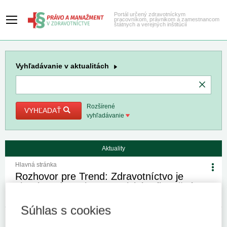
Portál určený zdravotníckym
pracovníkom, právnikom a zamestnancom
štátnych a verejných inštitúcií
Vyhľadávanie
v aktualitách
Rozšírené
VYHĽADAŤ
vyhľadávanie
Aktuality
Hlavná stránka
Rozhovor pre Trend: Zdravotníctvo je
choré. Nefunguje strategické a finančné
riadenie, ani kontrola
Súhlas s cookies
1. 2. 2023
Kategória:
Spravodajstvo
Autor/i: NKU