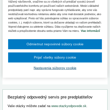
Vážený návštevník, snažíme sa zo všetkých síl prinášať vysokú úroveň
používateľského komfortu pri používaní našich webstránok. Medzi základné
O problémoch s elektronizáciou zdravotníctva, konkrétnych
predpoklady patrí napr. aby správne fungovalo vyhľadávanie, aby sme vás
zisteniach našich kontrolórov rozprával predseda NKÚ
neobťažovali nevhodnou reklamou alebo aby sme mali dostatok podnetov, ako
Ľubomír Andrassy pre Trend.
web vylepšovať. Preto od Vás potrebujeme súhlas so spracovaním súborov
cookies, t. j. malých súborov, ktoré sa dočasne ukladajú vo vašom prehliadači.
„To najsmutnejšie a aj najvýznamnejšie zistenie našich kontrolórov
Vopred ďakujeme za udelenie súhlasu. Dáta využijeme na zlepšovanie našich
je, že slovenské zdravotníctvo je choré. Potrebuje vážny zásah
služieb a prispôsobenie obsahu webu priamo Vám na mieru.
Viac informácií
z hľadiska strategického riadenia. 18 ministrov za 30 rokov je asi
to najhoršie číslo, ktoré som mohol vyrieknuť. Pretože ak nemáte
kontinuitu, ak nemáte človeka, ktorý je na danej pozícii, je
Odmietnut nepovinné súbory cookie
odborník a môže naplniť svoje vízie, ciele, ktoré má spolu
s tímom, tak potom asi aj to je jedna z príčin, prečo sa slovenské
zdravotníctvo nachádza v tej situácii, v ktorej sa nachádza,“
Prijať všetky súbory cookie
uviedol.
Nastavenia súborov cookie
Celý videorozhovor pre Trend nájdete
TU
.
Bezplatný odpovedný servis pre predplatiteľov
Vaše otázky môžete zadať na
www.otazkyodpovede.sk
.