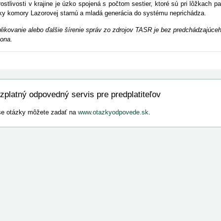
rostlivosti v krajine je úzko spojená s počtom sestier, ktoré sú pri lôžkach 
ky komory Lazorovej starnú a mladá generácia do systému neprichádza.
likovanie alebo ďalšie šírenie správ zo zdrojov TASR je bez predchádzajú
ona.
zplatný odpovedný servis pre predplatiteľov
e otázky môžete zadať na
www.otazkyodpovede.sk
.