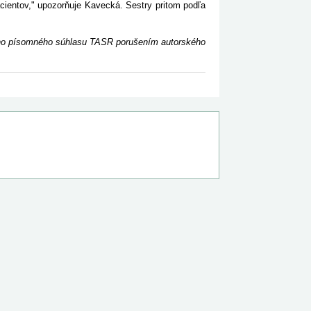
pacientov," upozorňuje Kavecká. Sestry pritom podľa
ceho písomného súhlasu TASR porušením autorského