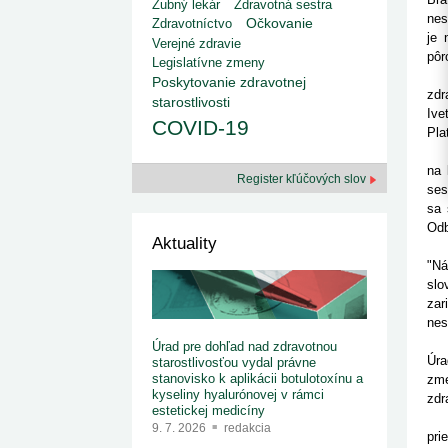
kategorizovaných liekov 1. 8....
Zubný lekár
Zdravotná sestra
1. 7. 2026
redakcia
nes
Zdravotníctvo
Očkovanie
Ministerstvo zdravotníctva zverejnilo aktualizovaný
je 
Verejné zdravie
zoznam kategori...
pôr
Legislatívne zmeny
29. 6. 2026
redakcia
"Vl
Poskytovanie zdravotnej
Rezort zdravotníctva zverejnil zoznam
zdr
starostlivosti
kategorizovaných špeciálnych ...
Ive
29. 6. 2026
redakcia
COVID-19
Pla
Výzva na podporu dostupnosti zdravotnej
Kom
starostlivosti v centrách z...
22. 6. 2026
redakcia
na 
Register kľúčových slov
ses
sa 
Odb
Aktuality
Náv
"Ná
slo
zar
nes
Ses
Úrad pre dohľad nad zdravotnou
Úra
starostlivosťou vydal právne
stanovisko k aplikácii botulotoxínu a
zme
kyseliny hyalurónovej v rámci
zdr
estetickej medicíny
Zás
9. 7. 2026
redakcia
pri