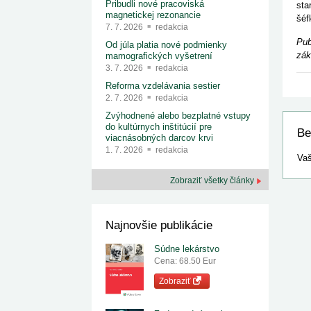
Pribudli nové pracoviská
sta
magnetickej rezonancie
šéf
7. 7. 2026
redakcia
Pub
Od júla platia nové podmienky
zák
mamografických vyšetrení
3. 7. 2026
redakcia
Reforma vzdelávania sestier
2. 7. 2026
redakcia
Zvýhodnené alebo bezplatné vstupy
do kultúrnych inštitúcií pre
Be
viacnásobných darcov krvi
1. 7. 2026
redakcia
Vaš
Zobraziť všetky články
Najnovšie publikácie
Súdne lekárstvo
Cena: 68.50 Eur
Zobraziť