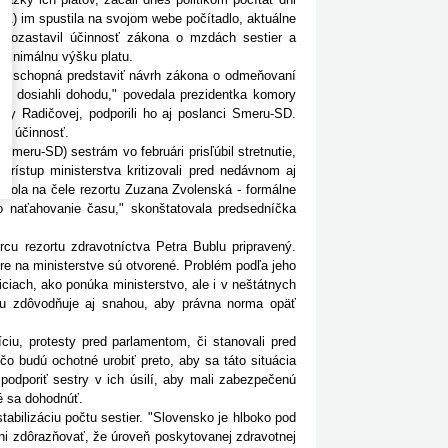
A) im spustila na svojom webe počítadlo, aktuálne
pozastavil účinnosť zákona o mzdách sestier a
minimálnu výšku platu.
a schopná predstaviť návrh zákona o odmeňovaní
a dosiahli dohodu," povedala prezidentka komory
ty Radičovej, podporili ho aj poslanci Smeru-SD.
eho účinnosť.
eru-SD) sestrám vo februári prisľúbil stretnutie,
ístup ministerstva kritizovali pred nedávnom aj
bola na čele rezortu Zuzana Zvolenská - formálne
o naťahovanie času," skonštatovala predsedníčka
rezortu zdravotníctva Petra Bublu pripravený.
ere na ministerstve sú otvorené. Problém podľa jeho
ciach, ako ponúka ministerstvo, ale i v neštátnych
uku zdôvodňuje aj snahou, aby právna norma opäť
iu, protesty pred parlamentom, či stanovali pred
čo budú ochotné urobiť preto, aby sa táto situácia
podporiť sestry v ich úsilí, aby mali zabezpečenú
né sa dohodnúť.
abilizáciu počtu sestier. "Slovensko je hlboko pod
i zdôrazňovať, že úroveň poskytovanej zdravotnej