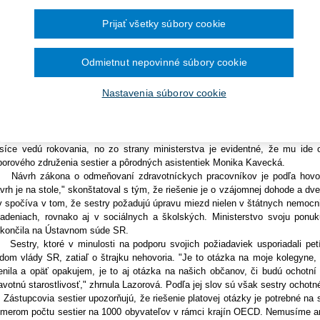
Ročník 2014
2016
Ročník 2013
2015
plnených sľubov. Slovenská komora sestier a pôrodných asistentiek (SK SAP
Prijať všetky súbory cookie
Ročník 2012
2014
na ňom číslo 1064 dní. Symbolizuje počet dní, odkedy Ústavný súd SR 
Ročník 2011
2013
odných asistentiek. Ten sestrám v nemocniciach aj ambulanciách garantoval 
Ročník 2010
2012
áda Roberta Fica do dnešného dňa, to znamená viac než tri roky, nebol
Ročník 2026
2011
Odmietnut nepovinné súbory cookie
avotníckych pracovníkov tak, aby sme sa dostali k nejakým kompromisom 
2010
ta Lazorová. Pôvodný zákon o mzdách sestier prijal parlament za vlády Ive
Nastavenia súborov cookie
til od apríla 2012, avšak Ústavný súd SR o tri mesiace, 11. júla, pozastavil j
ora poukazuje na to, že minister zdravotníctva Viliam Čislák (nominant Sm
ktorom sa bude hľadať dohoda, do dnešného dňa sa však neuskutočnilo. Pr
terské odbory. "Súčasná úroveň komunikácie sa začína podobať stavu, keď 
síce vedú rokovania, no zo strany ministerstva je evidentné, že mu ide 
orového združenia sestier a pôrodných asistentiek Monika Kavecká.
rh zákona o odmeňovaní zdravotníckych pracovníkov je podľa hovorcu 
vrh je na stole," skonštatoval s tým, že riešenie je o vzájomnej dohode a dv
v spočíva v tom, že sestry požadujú úpravu miezd nielen v štátnych nemocni
iadeniach, rovnako aj v sociálnych a školských. Ministerstvo svoju pon
končila na Ústavnom súde SR.
try, ktoré v minulosti na podporu svojich požiadaviek usporiadali petíc
dom vlády SR, zatiaľ o štrajku nehovoria. "Je to otázka na moje kolegyne, 
nila a opäť opakujem, je to aj otázka na našich občanov, či budú ochotní 
avotnú starostlivosť," zhrnula Lazorová. Podľa jej slov sú však sestry ochot
tupcovia sestier upozorňujú, že riešenie platovej otázky je potrebné na st
emerom počtu sestier na 1000 obyvateľov v rámci krajín OECD. Nemusíme an