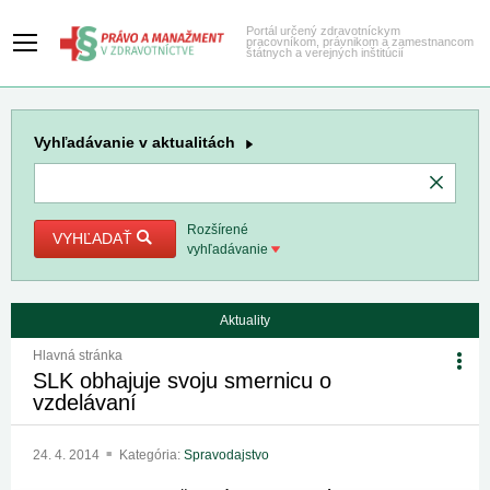
Portál určený zdravotníckym
pracovníkom, právnikom a zamestnancom
štátnych a verejných inštitúcií
Vyhľadávanie
v aktualitách
Rozšírené
VYHĽADAŤ
vyhľadávanie
Aktuality
Hlavná stránka
SLK obhajuje svoju smernicu o
vzdelávaní
24. 4. 2014
Kategória:
Spravodajstvo