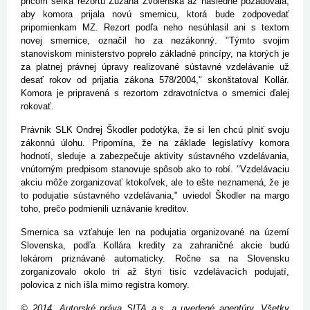
pričom šéfka rezortu Zuzana Zvolenská až následne požadovala,
aby komora prijala novú smernicu, ktorá bude zodpovedať
pripomienkam MZ. Rezort podľa neho nesúhlasil ani s textom
novej smernice, označil ho za nezákonný. "Týmto svojim
stanoviskom ministerstvo poprelo základné princípy, na ktorých je
za platnej právnej úpravy realizované sústavné vzdelávanie už
desať rokov od prijatia zákona 578/2004," skonštatoval Kollár.
Komora je pripravená s rezortom zdravotníctva o smernici ďalej
rokovať.
Právnik SLK Ondrej Škodler podotýka, že si len chcú plniť svoju
zákonnú úlohu. Pripomína, že na základe legislatívy komora
hodnotí, sleduje a zabezpečuje aktivity sústavného vzdelávania,
vnútorným predpisom stanovuje spôsob ako to robí. "Vzdelávaciu
akciu môže zorganizovať ktokoľvek, ale to ešte neznamená, že je
to podujatie sústavného vzdelávania," uviedol Škodler na margo
toho, prečo podmienili uznávanie kreditov.
Smernica sa vzťahuje len na podujatia organizované na území
Slovenska, podľa Kollára kredity za zahraničné akcie budú
lekárom priznávané automaticky. Ročne sa na Slovensku
zorganizovalo okolo tri až štyri tisíc vzdelávacích podujatí,
polovica z nich išla mimo registra komory.
© 2014, Autorské práva SITA a.s. a uvedené agentúry. Všetky