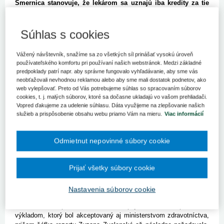
Smernica stanovuje, že lekárom sa uznajú iba kredity za tie
neakreditované vzdelávacie podujatia, organizované na
Slovensku, ktoré budú registrované cez SLK.
Súhlas s cookies
BRATISLAVA 24. apríla (SITA) - Slovenská lekárska komora (SLK)
je podľa slov jej prezidenta Mariana Kollára prekvapená z reakcie
Vážený návštevník, snažíme sa zo všetkých síl prinášať vysokú úroveň
Ministerstva zdravotníctva SR (MZ) na jej smernicu o sústavnom
používateľského komfortu pri používaní našich webstránok. Medzi základné
vzdelávaní. Rezort tvrdí, že smernica je v platnosti bez
predpoklady patrí napr. aby správne fungovalo vyhľadávanie, aby sme vás
akýchkoľvek zákonných podkladov a žiada od komory, aby tento
neobťažovali nevhodnou reklamou alebo aby sme mali dostatok podnetov, ako
stav napravila. Komora sa bráni, že si chce len plniť legislatívne
web vylepšovať. Preto od Vás potrebujeme súhlas so spracovaním súborov
úlohy.
cookies, t. j. malých súborov, ktoré sa dočasne ukladajú vo vašom prehliadači.
Vopred ďakujeme za udelenie súhlasu. Dáta využijeme na zlepšovanie našich
Smernica stanovuje, že lekárom sa uznajú iba kredity za tie
služieb a prispôsobenie obsahu webu priamo Vám na mieru.
Viac informácií
neakreditované vzdelávacie podujatia, organizované na
Slovensku, ktoré budú registrované cez SLK. Kollár tvrdí, že
Odmietnut nepovinné súbory cookie
takáto právomoc je komore daná zákonom a je v súlade s cieľom
zabezpečenia čo najvyššej odbornosti a kvality aktivít sústavného
vzdelávania. "SLK odmieta mechanické spočítavanie kreditov na
Prijať všetky súbory cookie
konci vzdelávacieho cyklu bez akéhokoľvek posúdenia odbornosti
podujatí a hodnotenia ich skutočného prínosu pre prax a teda
predovšetkým pre pacienta," povedal prezident SLK.
Nastavenia súborov cookie
Ten tvrdí, že predmetnú smernicu prijali ešte v septembri s
výkladom, ktorý bol akceptovaný aj ministerstvom zdravotníctva,