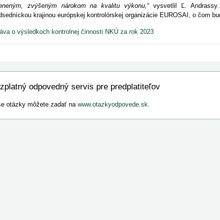
eneným, zvýšeným nárokom na kvalitu výkonu,“
vysvetlil Ľ. Andrass
dsedníckou krajinou európskej kontrolórskej organizácie EUROSAI, o čom bu
áva o výsledkoch kontrolnej činnosti NKÚ za rok 2023
zplatný odpovedný servis pre predplatiteľov
e otázky môžete zadať na
www.otazkyodpovede.sk
.