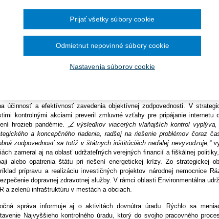
Ročník 2014
2016
čína šesťmesačné prechodné obdobie na
rým adresoval 227 odporúčaní na zlepšenie stavu a riešenie nedostatko
Ročník 2013
2015
ronických služieb v elektronickej zdravotnej
 2023 upozorňuje na to, že výsledky kontrol sú alarmujúce. „Slovens
Ročník 2012
2014
Prijať všetky súbory cookie
Ročník 2011
úce smerovanie, a preto sa na svojej ceste za prosperitou a rastom čor
2013
Ročník 2010
2012
stávame za susednými krajinami aj za vyspelou Európou a tento stav
Ročník 2026
2011
trolórov Ľubomír Andrassy s tým, že v krízových časoch zohrávajú 
Odmietnut nepovinné súbory cookie
2010
obiť ako stabilizátory, ktoré tlmia vnútorné konflikty a podporujú dobrú
 chce ísť kontrolný úrad príkladom.
Nastavenia súborov cookie
odní kontrolóri v roku 2023 realizovali najviac, až pätnásť kontrol v oblasti E
erali na fungovanie a prínos novovzniknutých inštitúcií, akými sú Slovensk
ej na hospodárenie štátnych účelových zariadení, obstaranie a vyraďovanie 
na účinnosť a efektívnosť zavedenia objektívnej zodpovednosti. V strategi
stimi kontrolnými akciami preveril zmluvné vzťahy pre pripájanie internetu 
šení hrozieb pandémie.
„Z výsledkov viacerých vlaňajších kontrol vyplýva,
ategického a koncepčného riadenia, radšej na riešenie problémov čoraz ča
bná zodpovednosť sa totiž v štátnych inštitúciách naďalej nevyvodzuje,“
v
iách zameral aj na oblasť udržateľných verejných financií a fiškálnej politi
aji alebo opatrenia štátu pri riešení energetickej krízy. Zo strategickej ob
ríklad prípravu a realizáciu investičných projektov národnej nemocnice R
ezpečenie dopravnej zdravotnej služby. V rámci oblasti Environmentálna udrža
R a zelenú infraštruktúru v mestách a obciach.
očná správa informuje aj o aktivitách dovnútra úradu. Rýchlo sa menia
tavenie Najvyššieho kontrolného úradu, ktorý do svojho pracovného proces