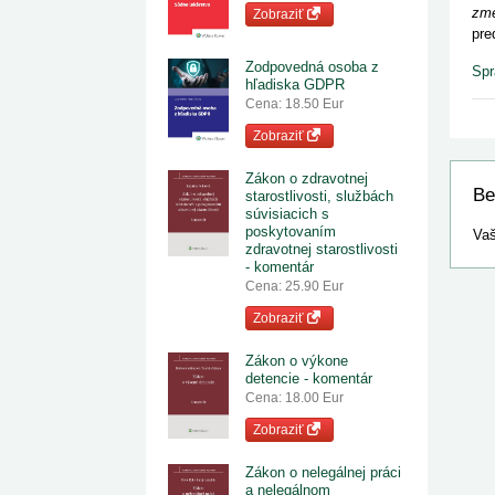
zm
Zobraziť
pre
Zodpovedná osoba z
Spr
hľadiska GDPR
Cena: 18.50 Eur
Zobraziť
Zákon o zdravotnej
Be
starostlivosti, službách
súvisiacich s
poskytovaním
Vaš
zdravotnej starostlivosti
- komentár
Cena: 25.90 Eur
Zobraziť
Zákon o výkone
detencie - komentár
Cena: 18.00 Eur
Zobraziť
Zákon o nelegálnej práci
a nelegálnom