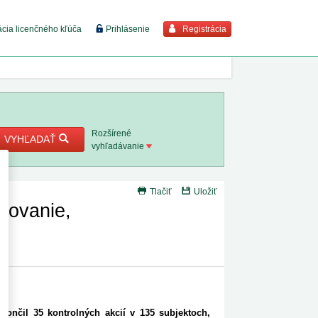
Registrácia
ácia licenčného kľúča
Prihlásenie
braziť viac
7. 8. 2026
Rozšírené
VYHĽADAŤ
vyhľadávanie
8. 8. 2026
Tlačiť
Uložiť
 18. 8.
rovanie,
 2. 8.
 1. 8.
1. 8. 2026
končil 35 kontrolných akcií v 135 subjektoch,