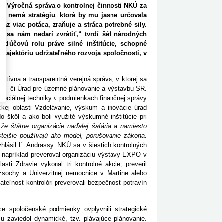
v. Výročná správa o kontrolnej činnosti NKÚ za
ko nemá stratégiu, ktorá by mu jasne určovala
az viac potáca, zraňuje a stráca potrebné sily.
 sa nám nedarí zvrátiť,“ tvrdí šéf národných
kľúčovú rolu práve silné inštitúcie, schopné
 trajektóriu udržateľného rozvoja spoločnosti, v
fektívna a transparentná verejná správa, v ktorej sa
o IT či Úrad pre územné plánovanie a výstavbu SR.
špeciálnej techniky v podmienkach finančnej správy
ckej oblasti Vzdelávanie, výskum a inovácie úrad
do škôl a ako boli využité výskumné inštitúcie pri
 že štátne organizácie naďalej šafária a namiesto
stejšie používajú ako model, porušovanie zákona.
yhlásil Ľ. Andrassy. NKÚ sa v šiestich kontrolných
ky, napríklad preveroval organizáciu výstavy EXPO v
lasti Zdravie vykonal tri kontrolné akcie, preveril
ázsochy a Univerzitnej nemocnice v Martine alebo
teľnosť kontrolóri preverovali bezpečnosť potravín
ce spoločenské podmienky ovplyvnili strategické
u zaviedol dynamické, tzv. plávajúce plánovanie.