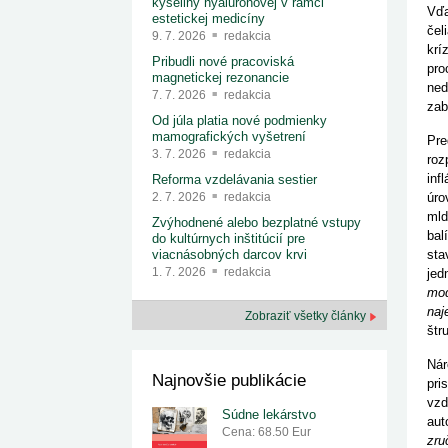
kyseliny hyalurónovej v rámci
Vďa
estetickej medicíny
čel
9. 7. 2026
redakcia
krí
Pribudli nové pracoviská
pro
magnetickej rezonancie
ned
7. 7. 2026
redakcia
zab
Od júla platia nové podmienky
mamografických vyšetrení
Pre
3. 7. 2026
redakcia
roz
inf
Reforma vzdelávania sestier
úro
2. 7. 2026
redakcia
mld
Zvýhodnené alebo bezplatné vstupy
bal
do kultúrnych inštitúcií pre
sta
viacnásobných darcov krvi
1. 7. 2026
redakcia
jed
mod
naj
Zobraziť všetky články
štr
Nár
Najnovšie publikácie
pri
vzd
Súdne lekárstvo
aut
Cena: 68.50 Eur
zru