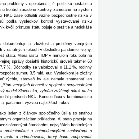
 problémy v spoločnosti, či politickú nestabilitu
lánu kontrol zaradené kontroly zamerané na systém
ici NKÚ zase odhalili vážne bezpečnostné riziká v
ú podľa výsledkov kontrol vystavované riziku
kvôli prístupu štátu bojuje o prežitie a nedokáže
lu dokumentuje aj zložitosť a problémy verejných
kli v ostatných rokoch v dôsledku pandémie, vojny,
sť štátu. Miera rastu HDP v minulom roku bola na
ejnej správy dosiahli historickú úroveň takmer 60
17,7 %. Dôchodky sa valorizovali o 11,1 %, rodinný
 rozpočet sumou 3,5 mld. eur. Výsledkom je zložitý
ehať rýchlo, zároveň by ale nemala znamenať len
.
„Stav verejných financií v spojení s nevyhnutnými
ový model Slovenska, vytvára zvýšený nárok na čo
edal predseda NKÚ. Konsolidácia v kombinácii so
 aj parlament výzvou najbližších rokov.
 ako jeden z článkov spoločného úsilia so snahou
tátnym organizáciám príkladom. Aj preto pracuje na
i medzinárodnými štandardmi najvyšších kontrolných
i profesionálmi s najmodernejšími znalosťami a
o rastu a odmeňovania, ktorý bude zodpovedať