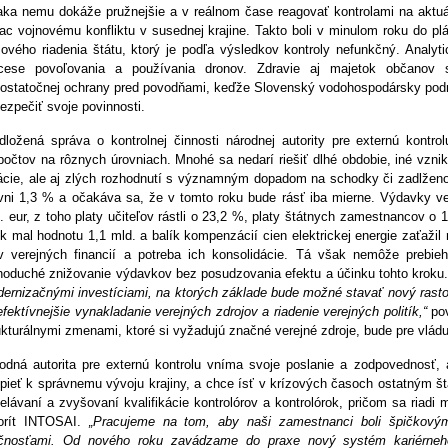
ka nemu dokáže pružnejšie a v reálnom čase reagovať kontrolami na aktuálne
iac vojnovému konfliktu v susednej krajine. Takto boli v minulom roku do p
zového riadenia štátu, ktorý je podľa výsledkov kontroly nefunkčný. Analyt
cese povoľovania a používania dronov. Zdravie aj majetok občanov s
ostatočnej ochrany pred povodňami, keďže Slovenský vodohospodársky podnik 
ezpečiť svoje povinnosti.
dložená správa o kontrolnej činnosti národnej autority pre externú kontro
počtov na rôznych úrovniach. Mnohé sa nedarí riešiť dlhé obdobie, iné vzni
lácie, ale aj zlých rozhodnutí s významným dopadom na schodky či zadlženo
vni 1,3 % a očakáva sa, že v tomto roku bude rásť iba mierne. Výdavky ver
. eur, z toho platy učiteľov rástli o 23,2 %, platy štátnych zamestnancov o 
ík mal hodnotu 1,1 mld. a balík kompenzácií cien elektrickej energie zaťažil
v verejných financií a potreba ich konsolidácie. Tá však nemôže prebi
noduché znižovanie výdavkov bez posudzovania efektu a účinku tohto kroku
ernizačnými investíciami, na ktorých základe bude možné stavať nový rast
efektívnejšie vynakladanie verejných zdrojov a riadenie verejných politík,“
pov
ukturálnymi zmenami, ktoré si vyžadujú značné verejné zdroje, bude pre vládu
odná autorita pre externú kontrolu vníma svoje poslanie a zodpovednosť,
spieť k správnemu vývoju krajiny, a chce ísť v krízových časoch ostatným š
elávaní a zvyšovaní kvalifikácie kontrolórov a kontrolórok, pričom sa riad
orít INTOSAI.
„Pracujeme na tom, aby naši zamestnanci boli špičkovým
čnosťami. Od nového roku zavádzame do praxe nový systém kariérneh