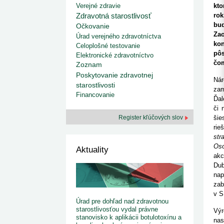
kategorizovaných liekov 1. 8....
Od 1. augusta 2026 sa za
Verejné zdravie
kto
1. 7. 2026
redakcia
implementáciu nových elekt
Zdravotná starostlivosť
rok
Ministerstvo zdravotníctva zverejnilo aktualizovaný
knižke
bud
zoznam kategori...
Očkovanie
29. 6. 2026
redakcia
Zao
Úrad verejného zdravotníctva
Rezort zdravotníctva zverejnil zoznam
kon
Celoplošné testovanie
kategorizovaných špeciálnych ...
pôs
Elektronické zdravotníctvo
29. 6. 2026
redakcia
čom
Zoznam
Výzva na podporu dostupnosti zdravotnej
Poskytovanie zdravotnej
starostlivosti v centrách z...
Nár
22. 6. 2026
redakcia
starostlivosti
zam
Financovanie
Ďal
či 
Register kľúčových slov
šie
rie
str
Oso
Aktuality
akc
Dub
nap
zab
v S
Úrad pre dohľad nad zdravotnou
starostlivosťou vydal právne
Výr
stanovisko k aplikácii botulotoxínu a
nas