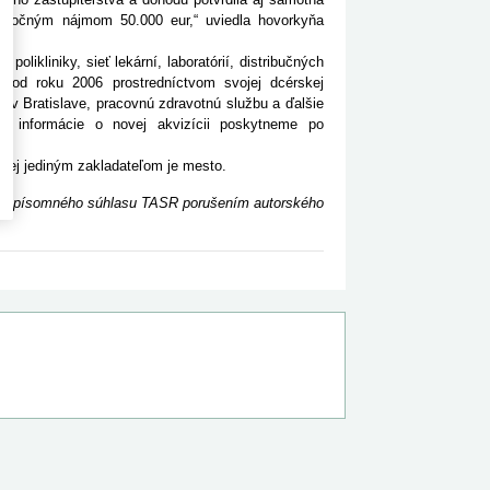
s ročným nájmom 50.000 eur,“ uviedla hovorkyňa
kliniky, sieť lekární, laboratórií, distribučných
í od roku 2006 prostredníctvom svojej dcérskej
v Bratislave, pracovnú zdravotnú službu a ďalšie
žšie informácie o novej akvizícii poskytneme po
ej jediným zakladateľom je mesto.
ceho písomného súhlasu TASR porušením autorského