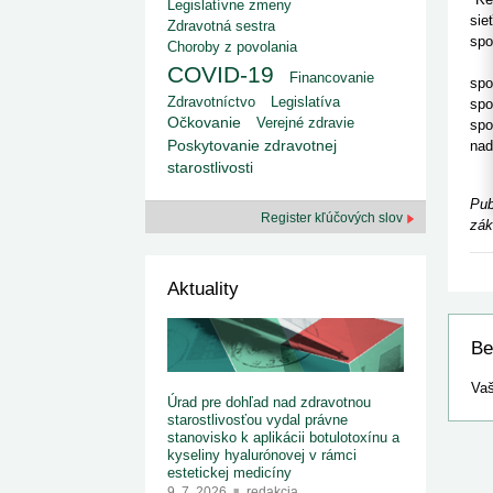
kategorizovaných liekov 1. 8....
Legislatívne zmeny
Od 1. augusta 2026 sa za
1. 7. 2026
redakcia
sie
Zdravotná sestra
implementáciu nových elekt
Ministerstvo zdravotníctva zverejnilo aktualizovaný
spo
knižke
Choroby z povolania
zoznam kategori...
Sku
COVID-19
29. 6. 2026
redakcia
Financovanie
spo
Rezort zdravotníctva zverejnil zoznam
Zdravotníctvo
Legislatíva
spo
kategorizovaných špeciálnych ...
Očkovanie
Verejné zdravie
spo
29. 6. 2026
redakcia
Poskytovanie zdravotnej
nad
Výzva na podporu dostupnosti zdravotnej
starostlivosti
Nem
starostlivosti v centrách z...
22. 6. 2026
redakcia
Pub
Register kľúčových slov
zák
Aktuality
Be
Vaš
Úrad pre dohľad nad zdravotnou
starostlivosťou vydal právne
stanovisko k aplikácii botulotoxínu a
kyseliny hyalurónovej v rámci
estetickej medicíny
9. 7. 2026
redakcia