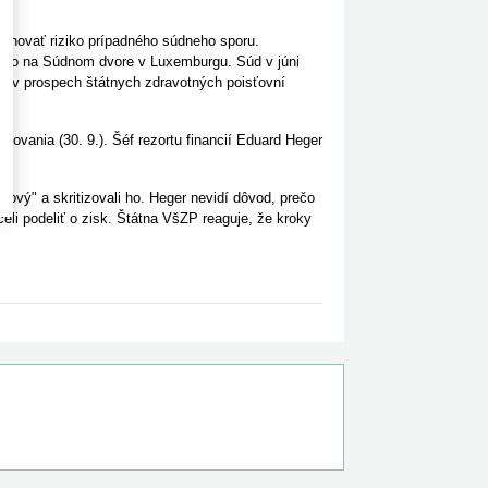
r.
minovať riziko prípadného súdneho sporu.
pelo na Súdnom dvore v Luxemburgu. Súd v júni
nia v prospech štátnych zdravotných poisťovní
.
vania (30. 9.). Šéf rezortu financií Eduard Heger
.
ový" a skritizovali ho. Heger nevidí dôvod, prečo
eli podeliť o zisk. Štátna VšZP reaguje, že kroky