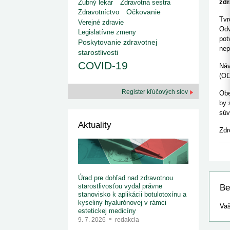
kategorizovaných liekov 1. 8....
zdr
Zubný lekár
Zdravotná sestra
1. 7. 2026
redakcia
Zdravotníctvo
Očkovanie
Ministerstvo zdravotníctva zverejnilo aktualizovaný
Tvr
Verejné zdravie
zoznam kategori...
Odv
Legislatívne zmeny
29. 6. 2026
redakcia
pot
Poskytovanie zdravotnej
Rezort zdravotníctva zverejnil zoznam
nep
starostlivosti
kategorizovaných špeciálnych ...
29. 6. 2026
redakcia
COVID-19
Náv
Výzva na podporu dostupnosti zdravotnej
(OĽ
starostlivosti v centrách z...
22. 6. 2026
redakcia
Register kľúčových slov
Obe
by 
súv
Aktuality
Zdr
Úrad pre dohľad nad zdravotnou
starostlivosťou vydal právne
Be
stanovisko k aplikácii botulotoxínu a
kyseliny hyalurónovej v rámci
Vaš
estetickej medicíny
9. 7. 2026
redakcia