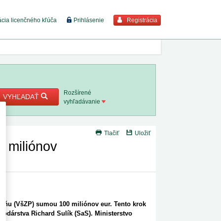
Registrácia
ácia licenčného kľúča
Prihlásenie
braziť viac
7. 8. 2026
Rozšírené
VYHĽADAŤ
vyhľadávanie
8. 8. 2026
Tlačiť
Uložiť
 18. 8.
 miliónov
 2. 8.
 1. 8.
ťovňu (VšZP) sumou 100 miliónov eur. Tento krok
1. 8. 2026
podárstva Richard Sulík (SaS). Ministerstvo