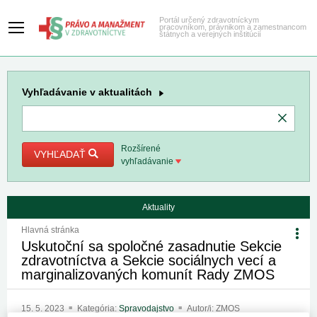
Portál určený zdravotníckym
pracovníkom, právnikom a zamestnancom
štátnych a verejných inštitúcií
Vyhľadávanie
v aktualitách
Rozšírené
VYHĽADAŤ
vyhľadávanie
Aktuality
Hlavná stránka
Uskutoční sa spoločné zasadnutie Sekcie
zdravotníctva a Sekcie sociálnych vecí a
marginalizovaných komunít Rady ZMOS
15. 5. 2023
Kategória:
Spravodajstvo
Autor/i: ZMOS