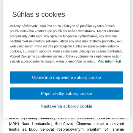
Podpredseda Sekcie zdravotníctva Rady ZMOS Radoslav
Súhlas s cookies
Vazan zvolal online zasadnutie Sekcie zdravotníctva aj za
účasti predsedníčky Sekcie sociálnych vecí
a marginalizovaných komunít Boženy Kováčovej a jej členov
Vážený návštevník, snažíme sa zo všetkých síl prinášať vysokú úroveň
a predsedu Komory miest Jozefa Božíka na štvrtok 18. mája
používateľského komfortu pri používaní našich webstránok. Medzi základné
2023. Na zasadnutí sekcie sa zúčastnia aj zástupcovia
predpoklady patrí napr. aby správne fungovalo vyhľadávanie, aby sme vás
neobťažovali nevhodnou reklamou alebo aby sme mali dostatok podnetov, ako
platformy ZMOS pre optimalizáciu siete nemocníc (Kráľovský
web vylepšovať. Preto od Vás potrebujeme súhlas so spracovaním súborov
Chlmec, Myjava ,Revúca, Svidník a Snina). Zasadnutie sekcie
cookies, t. j. malých súborov, ktoré sa dočasne ukladajú vo vašom prehliadači.
sa uskutoční online formou.
Vopred ďakujeme za udelenie súhlasu. Dáta využijeme na zlepšovanie našich
služieb a prispôsobenie obsahu webu priamo Vám na mieru.
Viac informácií
Po schválení programu zasadnutia sekcie sa zúčastnení budú
venovať dopadu zákona č. 540/2021 Z. z. o kategorizácii ústavnej
zdravotnej starostlivosti a o zmene a doplnení niektorých zákonov
Odmietnut nepovinné súbory cookie
ako aj Vyhláška č. 316/2022 Z. z. o kategorizácii ústavnej
zdravotnej starostlivosti na samosprávy. K tejto téme prijal
pozvanie na zasadnutie prezident Asociácia nemocníc Slovenska
Prijať všetky súbory cookie
a riaditeľ NsP Bardejov Marián Petko.
Nastavenia súborov cookie
Ďalším plánovaným bodom rokovania sekcie bude dostupnosť
ambulantnej lekárenskej starostlivosti v mestách a obciach za
účasti výkonnej riaditeľky Zväzu ambulantných poskytovateľov
(ZAP) Nadi Trenčanskej Bedušovej. Členovia sekcií a pozvaní
hostia sa budú venovať rozpracovaným prioritám 34. snemu