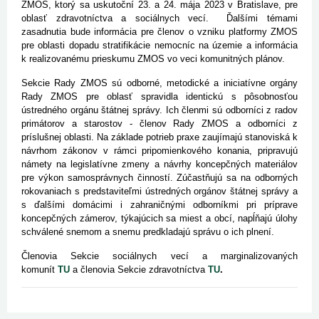
ZMOS, ktorý sa uskutoční 23. a 24. mája 2023 v Bratislave, pre
oblasť zdravotníctva a sociálnych vecí. Ďalšími témami
zasadnutia bude informácia pre členov o vzniku platformy ZMOS
pre oblasti dopadu stratifikácie nemocníc na územie a informácia
k realizovanému prieskumu ZMOS vo veci komunitných plánov.
Sekcie Rady ZMOS sú odborné, metodické a iniciatívne orgány
Rady ZMOS pre oblasť spravidla identickú s pôsobnosťou
ústredného orgánu štátnej správy. Ich členmi sú odborníci z radov
primátorov a starostov - členov Rady ZMOS a odborníci z
príslušnej oblasti. Na základe potrieb praxe zaujímajú stanoviská k
návrhom zákonov v rámci pripomienkového konania, pripravujú
námety na legislatívne zmeny a návrhy koncepčných materiálov
pre výkon samosprávnych činností. Zúčastňujú sa na odborných
rokovaniach s predstaviteľmi ústredných orgánov štátnej správy a
s ďalšími domácimi i zahraničnými odborníkmi pri príprave
koncepčných zámerov, týkajúcich sa miest a obcí, napĺňajú úlohy
schválené snemom a snemu predkladajú správu o ich plnení.
Členovia Sekcie sociálnych vecí a marginalizovaných
komunít
TU
a členovia Sekcie zdravotníctva
TU
.